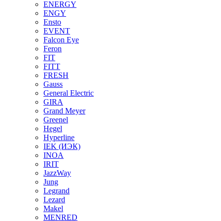
ENERGY
ENGY
Ensto
EVENT
Falcon Eye
Feron
FIT
FITT
FRESH
Gauss
General Electric
GIRA
Grand Meyer
Greenel
Hegel
Hyperline
IEK (ИЭК)
INOA
IRIT
JazzWay
Jung
Legrand
Lezard
Makel
MENRED