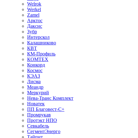
Welrok
Werkel
Zamel
Арктос
Даксис
Зубр
Интерскол
Калашниково
КВТ
КМ-Профиль
КОМТЕХ
Конкорд
Космос
КЭАЗ
Лисма
Меандр
Меркурий
Нева-Транс Комплект
Новатек
ПП Благовест-С+
Промрукав
Протэкт НПО
Севкабель
СегментЭнерго
Тайпит