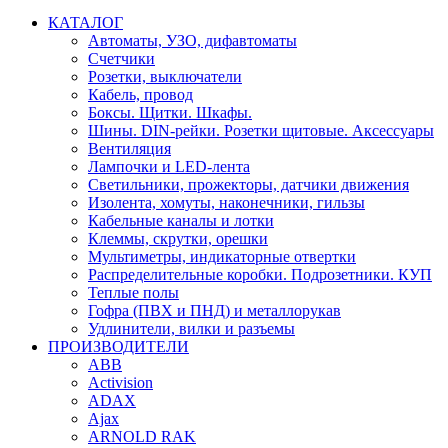
КАТАЛОГ
Автоматы, УЗО, дифавтоматы
Счетчики
Розетки, выключатели
Кабель, провод
Боксы. Щитки. Шкафы.
Шины. DIN-рейки. Розетки щитовые. Аксессуары
Вентиляция
Лампочки и LED-лента
Светильники, прожекторы, датчики движения
Изолента, хомуты, наконечники, гильзы
Кабельные каналы и лотки
Клеммы, скрутки, орешки
Мультиметры, индикаторные отвертки
Распределительные коробки. Подрозетники. КУП
Теплые полы
Гофра (ПВХ и ПНД) и металлорукав
Удлинители, вилки и разъемы
ПРОИЗВОДИТЕЛИ
ABB
Activision
ADAX
Ajax
ARNOLD RAK