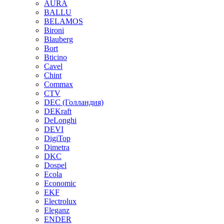
AURA
BALLU
BELAMOS
Bironi
Blauberg
Bort
Bticino
Cavel
Chint
Commax
CTV
DEC (Голландия)
DEKraft
DeLonghi
DEVI
DigiTop
Dimetra
DKC
Dospel
Ecola
Economic
EKF
Electrolux
Eleganz
ENDER