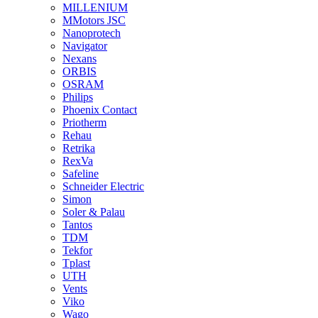
MILLENIUM
MMotors JSC
Nanoprotech
Navigator
Nexans
ORBIS
OSRAM
Philips
Phoenix Contact
Priotherm
Rehau
Retrika
RexVa
Safeline
Schneider Electric
Simon
Soler & Palau
Tantos
TDM
Tekfor
Tplast
UTH
Vents
Viko
Wago