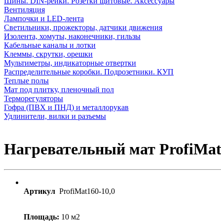
Шины. DIN-рейки. Розетки щитовые. Аксессуары
Вентиляция
Лампочки и LED-лента
Светильники, прожекторы, датчики движения
Изолента, хомуты, наконечники, гильзы
Кабельные каналы и лотки
Клеммы, скрутки, орешки
Мультиметры, индикаторные отвертки
Распределительные коробки. Подрозетники. КУП
Теплые полы
Мат под плитку, пленочный пол
Терморегуляторы
Гофра (ПВХ и ПНД) и металлорукав
Удлинители, вилки и разъемы
Нагревательный мат ProfiMat 
Артикул
ProfiMat160-10,0
Площадь:
10 м2