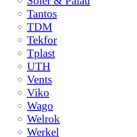
Soler & Palau
Tantos
TDM
Tekfor
Tplast
UTH
Vents
Viko
Wago
Welrok
Werkel