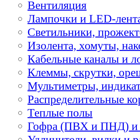
Вентиляция
Лампочки и LED-лент
Светильники, прожект
Изолента, хомуты, нак
Кабельные каналы и л
Клеммы, скрутки, оре
Мультиметры, индикат
Распределительные ко
Теплые полы
Гофра (ПВХ и ПНД) и 
Удлинители, вилки и 