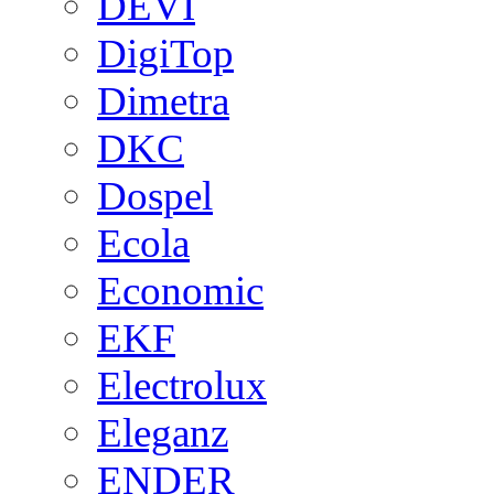
DEVI
DigiTop
Dimetra
DKC
Dospel
Ecola
Economic
EKF
Electrolux
Eleganz
ENDER