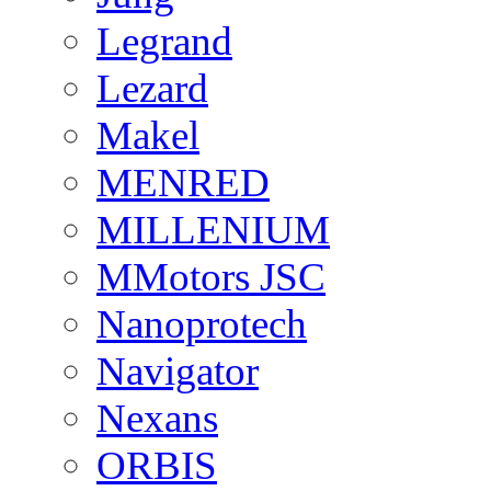
Legrand
Lezard
Makel
MENRED
MILLENIUM
MMotors JSC
Nanoprotech
Navigator
Nexans
ORBIS