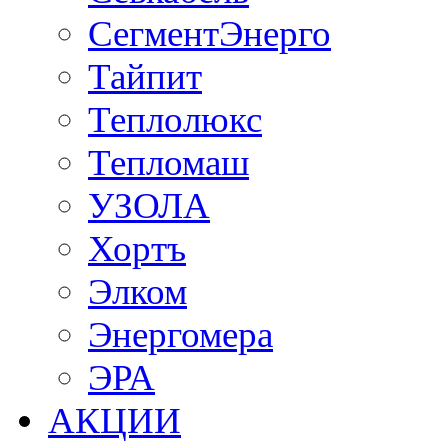
СегментЭнерго
Тайпит
Теплолюкс
Тепломаш
УЗОЛА
Хортъ
Элком
Энергомера
ЭРА
АКЦИИ