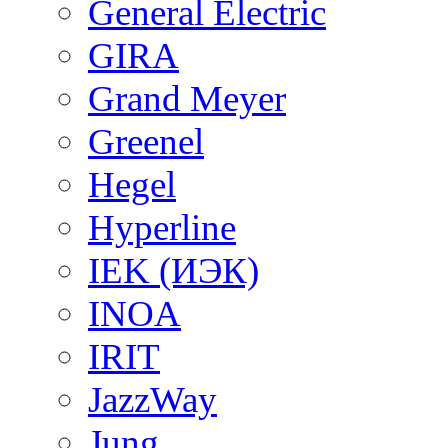
General Electric
GIRA
Grand Meyer
Greenel
Hegel
Hyperline
IEK (ИЭК)
INOA
IRIT
JazzWay
Jung