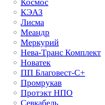
Космос
КЭАЗ
Лисма
Меандр
Меркурий
Нева-Транс Комплект
Новатек
ПП Благовест-С+
Промрукав
Протэкт НПО
Севкабель