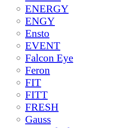
ENERGY
ENGY
Ensto
EVENT
Falcon Eye
Feron
FIT
FITT
FRESH
Gauss