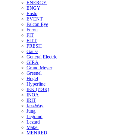
ENERGY
ENGY
Ensto
EVENT
Falcon Eye
Feron
FIT
FITT
FRESH
Gauss
General Electric
GIRA
Grand Meyer
Greenel
Hegel
Hyperline
IEK (ИЭК)
INOA
IRIT
JazzWay
Jung
Legrand
Lezard
Makel
MENRED