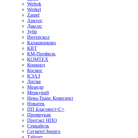
Welrok
Werkel
Zamel
Арктос
Даксис
Зубр
Интерскол
Калашниково
КВТ
КМ-Профиль
КОМТЕХ
Конкорд
Космос
КЭАЗ
Лисма
Меандр
Меркурий
Нева-Транс Комплект
Новатек
ПП Благовест-С+
Промрукав
Протэкт НПО
Севкабель
СегментЭнерго
Тайпит