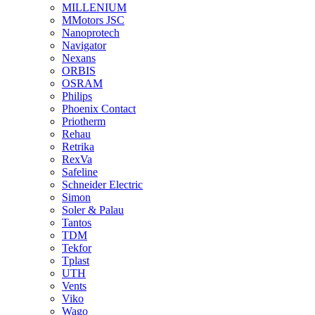
MILLENIUM
MMotors JSC
Nanoprotech
Navigator
Nexans
ORBIS
OSRAM
Philips
Phoenix Contact
Priotherm
Rehau
Retrika
RexVa
Safeline
Schneider Electric
Simon
Soler & Palau
Tantos
TDM
Tekfor
Tplast
UTH
Vents
Viko
Wago