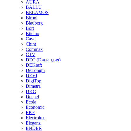
AURA
BALLU
BELAMOS
Bironi
Blauberg
Bort
Bticino
Cavel
Chint
Commax
CTV
DEC (Голландия)
DEKraft
DeLonghi
DEVI
DigiTop
Dimetra
DKC
Dospel
Ecola
Economic
EKF
Electrolux
Eleganz
ENDER