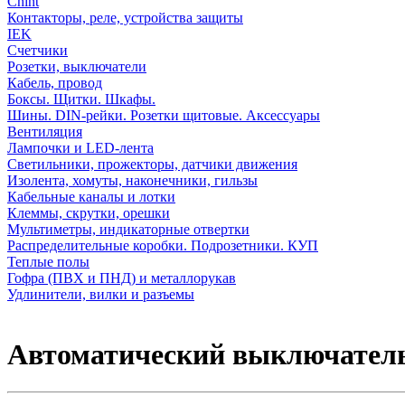
Chint
Контакторы, реле, устройства защиты
IEK
Счетчики
Розетки, выключатели
Кабель, провод
Боксы. Щитки. Шкафы.
Шины. DIN-рейки. Розетки щитовые. Аксессуары
Вентиляция
Лампочки и LED-лента
Светильники, прожекторы, датчики движения
Изолента, хомуты, наконечники, гильзы
Кабельные каналы и лотки
Клеммы, скрутки, орешки
Мультиметры, индикаторные отвертки
Распределительные коробки. Подрозетники. КУП
Теплые полы
Гофра (ПВХ и ПНД) и металлорукав
Удлинители, вилки и разъемы
Автоматический выключатель