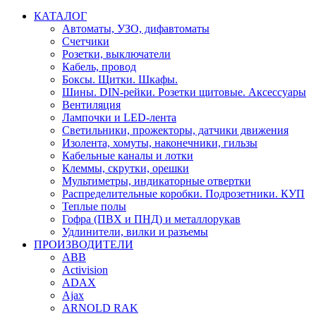
КАТАЛОГ
Автоматы, УЗО, дифавтоматы
Счетчики
Розетки, выключатели
Кабель, провод
Боксы. Щитки. Шкафы.
Шины. DIN-рейки. Розетки щитовые. Аксессуары
Вентиляция
Лампочки и LED-лента
Светильники, прожекторы, датчики движения
Изолента, хомуты, наконечники, гильзы
Кабельные каналы и лотки
Клеммы, скрутки, орешки
Мультиметры, индикаторные отвертки
Распределительные коробки. Подрозетники. КУП
Теплые полы
Гофра (ПВХ и ПНД) и металлорукав
Удлинители, вилки и разъемы
ПРОИЗВОДИТЕЛИ
ABB
Activision
ADAX
Ajax
ARNOLD RAK