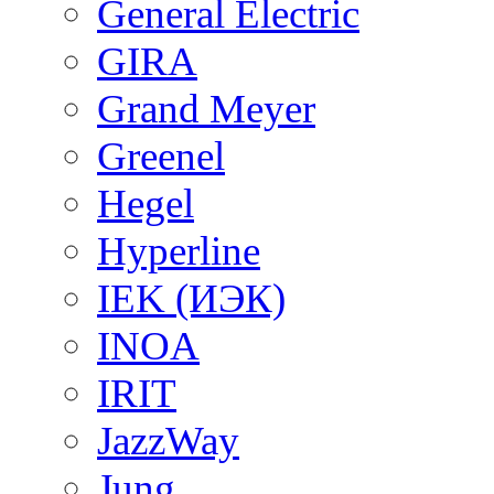
General Electric
GIRA
Grand Meyer
Greenel
Hegel
Hyperline
IEK (ИЭК)
INOA
IRIT
JazzWay
Jung