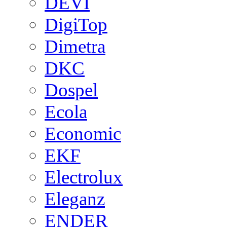
DEVI
DigiTop
Dimetra
DKC
Dospel
Ecola
Economic
EKF
Electrolux
Eleganz
ENDER