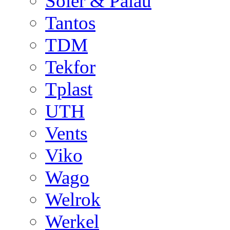
Soler & Palau
Tantos
TDM
Tekfor
Tplast
UTH
Vents
Viko
Wago
Welrok
Werkel