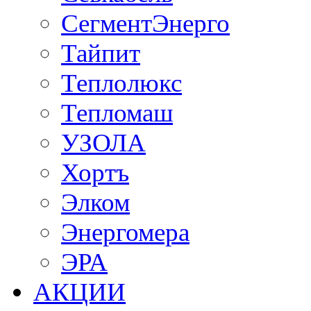
СегментЭнерго
Тайпит
Теплолюкс
Тепломаш
УЗОЛА
Хортъ
Элком
Энергомера
ЭРА
АКЦИИ