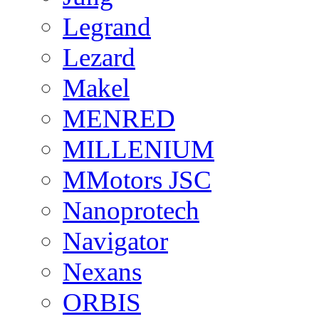
Legrand
Lezard
Makel
MENRED
MILLENIUM
MMotors JSC
Nanoprotech
Navigator
Nexans
ORBIS