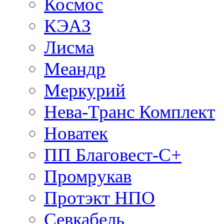
Космос
КЭАЗ
Лисма
Меандр
Меркурий
Нева-Транс Комплект
Новатек
ПП Благовест-С+
Промрукав
Протэкт НПО
Севкабель