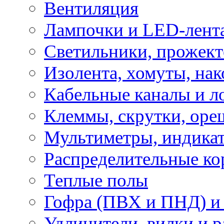
Вентиляция
Лампочки и LED-лент
Светильники, прожект
Изолента, хомуты, нак
Кабельные каналы и л
Клеммы, скрутки, оре
Мультиметры, индикат
Распределительные ко
Теплые полы
Гофра (ПВХ и ПНД) и 
Удлинители, вилки и 