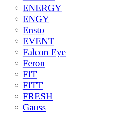
ENERGY
ENGY
Ensto
EVENT
Falcon Eye
Feron
FIT
FITT
FRESH
Gauss