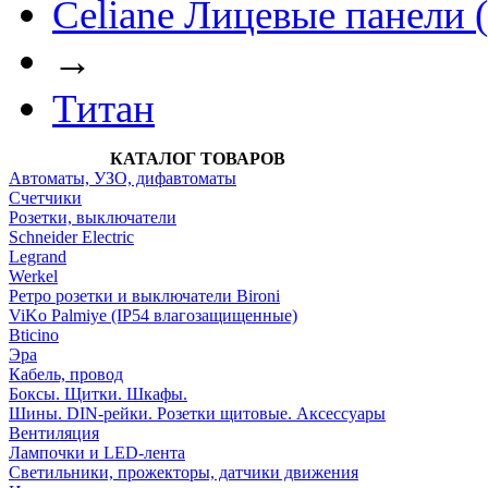
Celiane Лицевые панели 
→
Титан
КАТАЛОГ ТОВАРОВ
Автоматы, УЗО, дифавтоматы
Счетчики
Розетки, выключатели
Schneider Electric
Legrand
Werkel
Ретро розетки и выключатели Bironi
ViKo Palmiye (IP54 влагозащищенные)
Bticino
Эра
Кабель, провод
Боксы. Щитки. Шкафы.
Шины. DIN-рейки. Розетки щитовые. Аксессуары
Вентиляция
Лампочки и LED-лента
Светильники, прожекторы, датчики движения