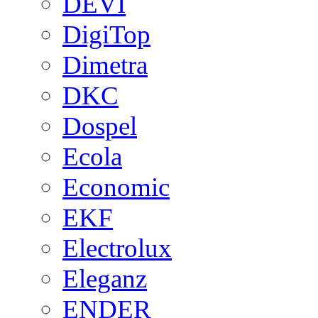
DEVI
DigiTop
Dimetra
DKC
Dospel
Ecola
Economic
EKF
Electrolux
Eleganz
ENDER