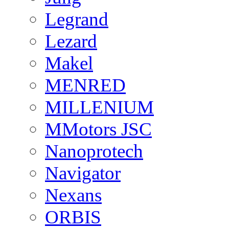
Legrand
Lezard
Makel
MENRED
MILLENIUM
MMotors JSC
Nanoprotech
Navigator
Nexans
ORBIS