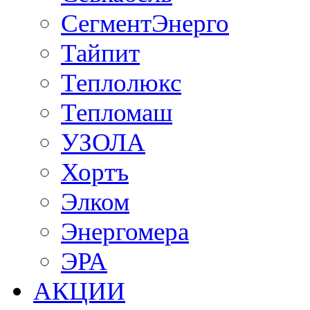
СегментЭнерго
Тайпит
Теплолюкс
Тепломаш
УЗОЛА
Хортъ
Элком
Энергомера
ЭРА
АКЦИИ