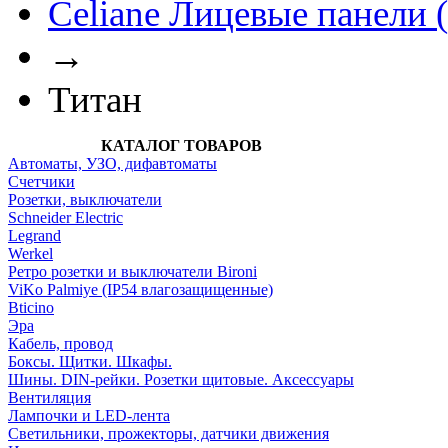
Celiane Лицевые панели 
→
Титан
КАТАЛОГ ТОВАРОВ
Автоматы, УЗО, дифавтоматы
Счетчики
Розетки, выключатели
Schneider Electric
Legrand
Werkel
Ретро розетки и выключатели Bironi
ViKo Palmiye (IP54 влагозащищенные)
Bticino
Эра
Кабель, провод
Боксы. Щитки. Шкафы.
Шины. DIN-рейки. Розетки щитовые. Аксессуары
Вентиляция
Лампочки и LED-лента
Светильники, прожекторы, датчики движения