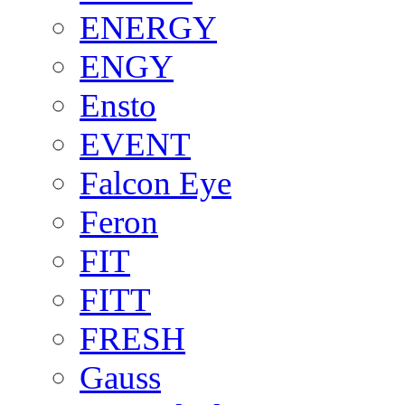
ENERGY
ENGY
Ensto
EVENT
Falcon Eye
Feron
FIT
FITT
FRESH
Gauss