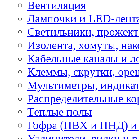
Вентиляция
Лампочки и LED-лент
Светильники, прожект
Изолента, хомуты, нак
Кабельные каналы и л
Клеммы, скрутки, оре
Мультиметры, индикат
Распределительные ко
Теплые полы
Гофра (ПВХ и ПНД) и 
Удлинители, вилки и 