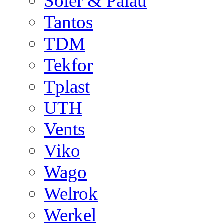
Soler & Palau
Tantos
TDM
Tekfor
Tplast
UTH
Vents
Viko
Wago
Welrok
Werkel