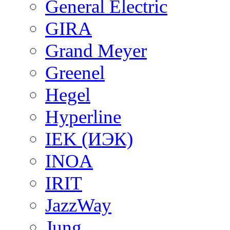
General Electric
GIRA
Grand Meyer
Greenel
Hegel
Hyperline
IEK (ИЭК)
INOA
IRIT
JazzWay
Jung