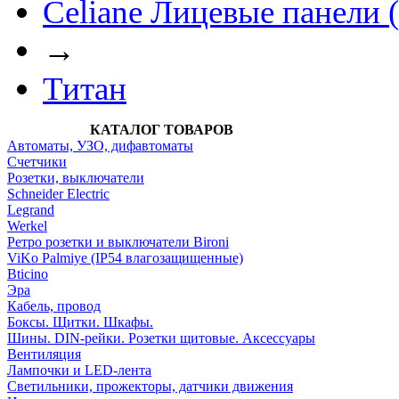
Celiane Лицевые панели 
→
Титан
КАТАЛОГ ТОВАРОВ
Автоматы, УЗО, дифавтоматы
Счетчики
Розетки, выключатели
Schneider Electric
Legrand
Werkel
Ретро розетки и выключатели Bironi
ViKo Palmiye (IP54 влагозащищенные)
Bticino
Эра
Кабель, провод
Боксы. Щитки. Шкафы.
Шины. DIN-рейки. Розетки щитовые. Аксессуары
Вентиляция
Лампочки и LED-лента
Светильники, прожекторы, датчики движения