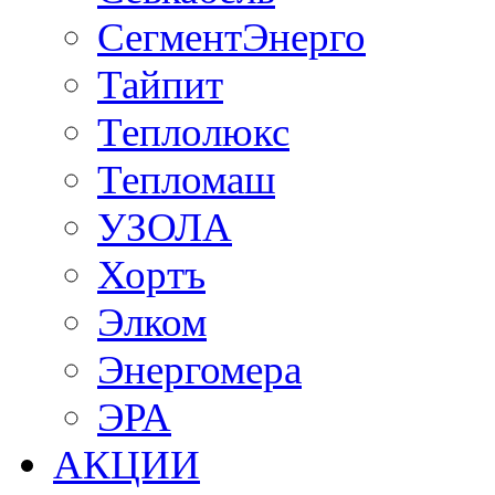
СегментЭнерго
Тайпит
Теплолюкс
Тепломаш
УЗОЛА
Хортъ
Элком
Энергомера
ЭРА
АКЦИИ