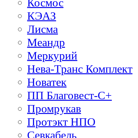
Космос
КЭАЗ
Лисма
Меандр
Меркурий
Нева-Транс Комплект
Новатек
ПП Благовест-С+
Промрукав
Протэкт НПО
Севкабель