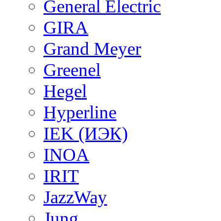
General Electric
GIRA
Grand Meyer
Greenel
Hegel
Hyperline
IEK (ИЭК)
INOA
IRIT
JazzWay
Jung