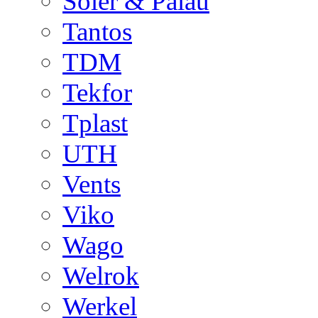
Soler & Palau
Tantos
TDM
Tekfor
Tplast
UTH
Vents
Viko
Wago
Welrok
Werkel