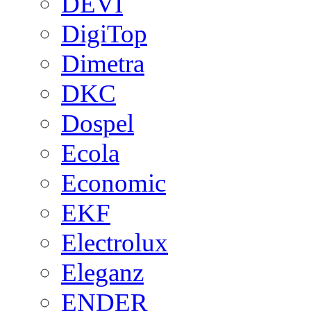
DEVI
DigiTop
Dimetra
DKC
Dospel
Ecola
Economic
EKF
Electrolux
Eleganz
ENDER