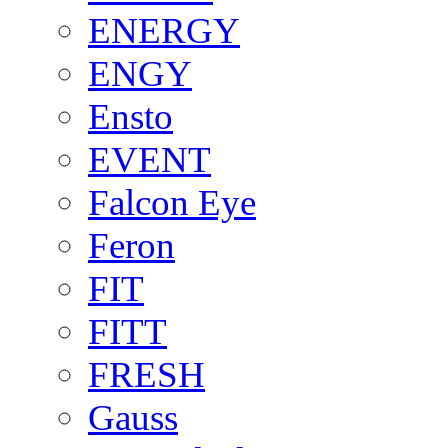
ENERGY
ENGY
Ensto
EVENT
Falcon Eye
Feron
FIT
FITT
FRESH
Gauss