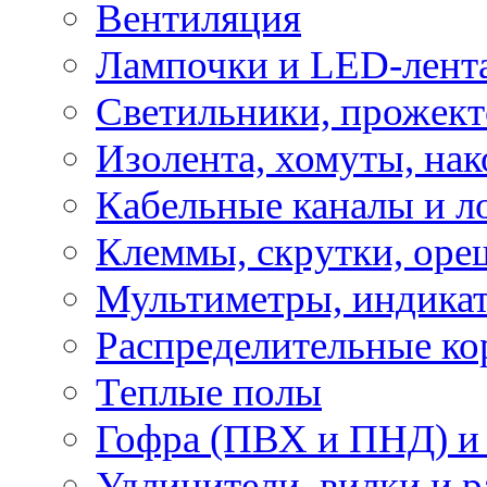
Вентиляция
Лампочки и LED-лент
Светильники, прожект
Изолента, хомуты, нак
Кабельные каналы и л
Клеммы, скрутки, оре
Мультиметры, индикат
Распределительные ко
Теплые полы
Гофра (ПВХ и ПНД) и 
Удлинители, вилки и 