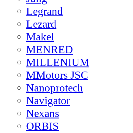
Legrand
Lezard
Makel
MENRED
MILLENIUM
MMotors JSC
Nanoprotech
Navigator
Nexans
ORBIS