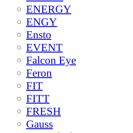
ENERGY
ENGY
Ensto
EVENT
Falcon Eye
Feron
FIT
FITT
FRESH
Gauss