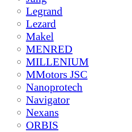
Legrand
Lezard
Makel
MENRED
MILLENIUM
MMotors JSC
Nanoprotech
Navigator
Nexans
ORBIS