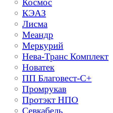
Космос
КЭАЗ
Лисма
Меандр
Меркурий
Нева-Транс Комплект
Новатек
ПП Благовест-С+
Промрукав
Протэкт НПО
Севкабель