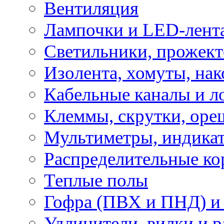
Вентиляция
Лампочки и LED-лент
Светильники, прожект
Изолента, хомуты, нак
Кабельные каналы и л
Клеммы, скрутки, оре
Мультиметры, индикат
Распределительные ко
Теплые полы
Гофра (ПВХ и ПНД) и 
Удлинители, вилки и 