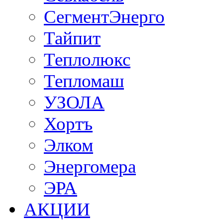
СегментЭнерго
Тайпит
Теплолюкс
Тепломаш
УЗОЛА
Хортъ
Элком
Энергомера
ЭРА
АКЦИИ