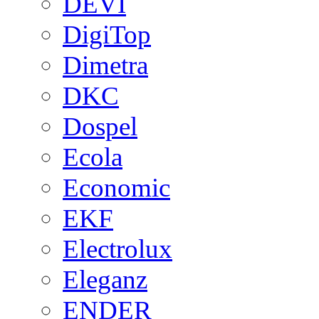
DEVI
DigiTop
Dimetra
DKC
Dospel
Ecola
Economic
EKF
Electrolux
Eleganz
ENDER