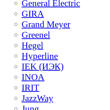
General Electric
GIRA
Grand Meyer
Greenel
Hegel
Hyperline
IEK (ИЭК)
INOA
IRIT
JazzWay
Jung