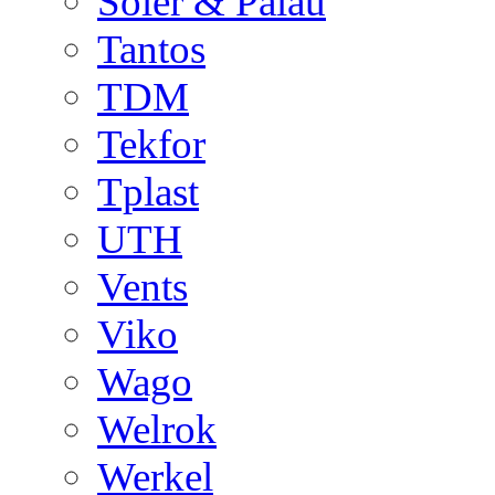
Soler & Palau
Tantos
TDM
Tekfor
Tplast
UTH
Vents
Viko
Wago
Welrok
Werkel