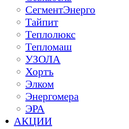
СегментЭнерго
Тайпит
Теплолюкс
Тепломаш
УЗОЛА
Хортъ
Элком
Энергомера
ЭРА
АКЦИИ