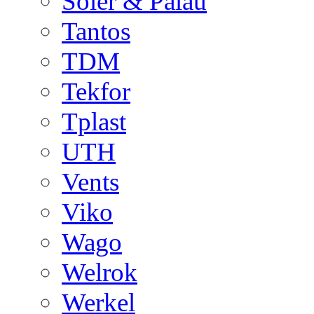
Soler & Palau
Tantos
TDM
Tekfor
Tplast
UTH
Vents
Viko
Wago
Welrok
Werkel