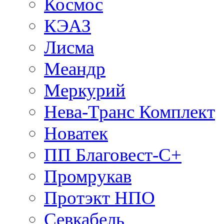
Космос
КЭАЗ
Лисма
Меандр
Меркурий
Нева-Транс Комплект
Новатек
ПП Благовест-С+
Промрукав
Протэкт НПО
Севкабель