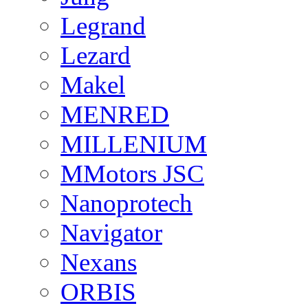
Legrand
Lezard
Makel
MENRED
MILLENIUM
MMotors JSC
Nanoprotech
Navigator
Nexans
ORBIS