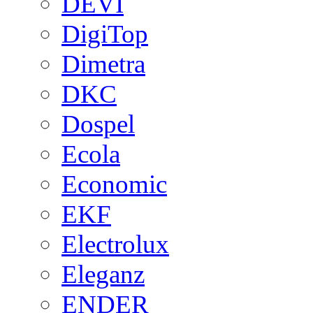
DEVI
DigiTop
Dimetra
DKC
Dospel
Ecola
Economic
EKF
Electrolux
Eleganz
ENDER