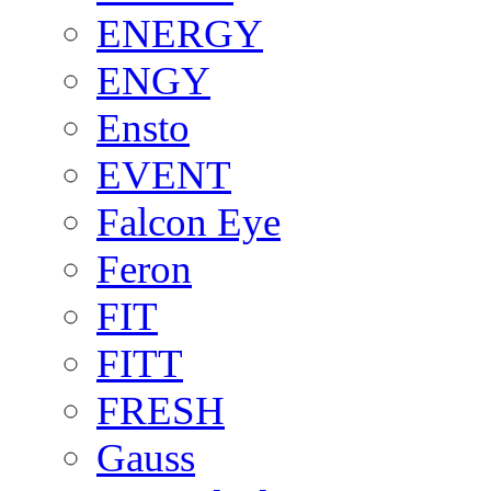
ENERGY
ENGY
Ensto
EVENT
Falcon Eye
Feron
FIT
FITT
FRESH
Gauss