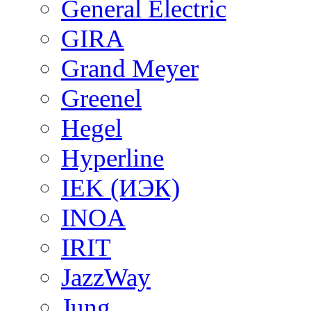
General Electric
GIRA
Grand Meyer
Greenel
Hegel
Hyperline
IEK (ИЭК)
INOA
IRIT
JazzWay
Jung