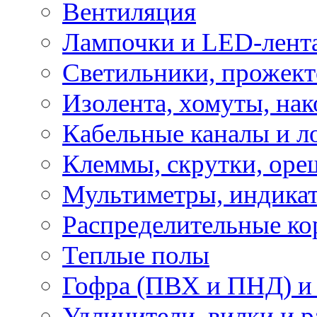
Вентиляция
Лампочки и LED-лент
Светильники, прожект
Изолента, хомуты, нак
Кабельные каналы и л
Клеммы, скрутки, оре
Мультиметры, индикат
Распределительные ко
Теплые полы
Гофра (ПВХ и ПНД) и 
Удлинители, вилки и 