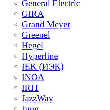
General Electric
GIRA
Grand Meyer
Greenel
Hegel
Hyperline
IEK (ИЭК)
INOA
IRIT
JazzWay
Jung