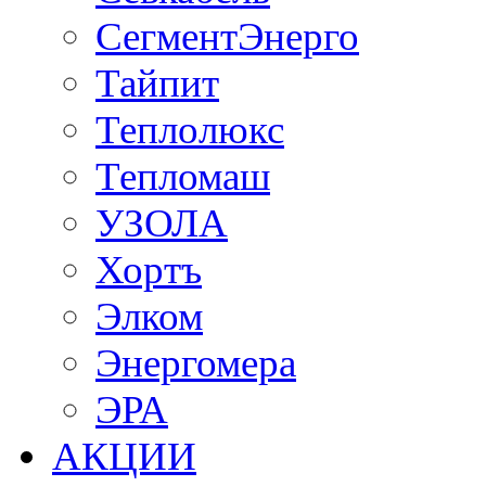
СегментЭнерго
Тайпит
Теплолюкс
Тепломаш
УЗОЛА
Хортъ
Элком
Энергомера
ЭРА
АКЦИИ