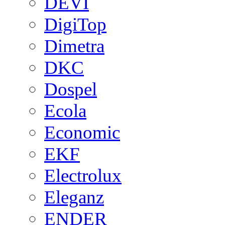
DEVI
DigiTop
Dimetra
DKC
Dospel
Ecola
Economic
EKF
Electrolux
Eleganz
ENDER