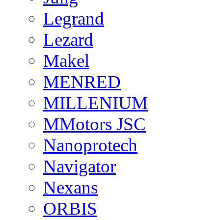
Legrand
Lezard
Makel
MENRED
MILLENIUM
MMotors JSC
Nanoprotech
Navigator
Nexans
ORBIS