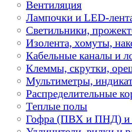
Вентиляция
Лампочки и LED-лент
Светильники, прожект
Изолента, хомуты, нак
Кабельные каналы и л
Клеммы, скрутки, оре
Мультиметры, индикат
Распределительные ко
Теплые полы
Гофра (ПВХ и ПНД) и 
Удлинители, вилки и 