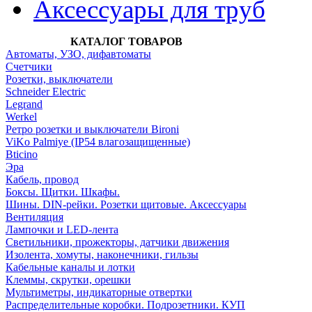
Аксессуары для труб
КАТАЛОГ ТОВАРОВ
Автоматы, УЗО, дифавтоматы
Счетчики
Розетки, выключатели
Schneider Electric
Legrand
Werkel
Ретро розетки и выключатели Bironi
ViKo Palmiye (IP54 влагозащищенные)
Bticino
Эра
Кабель, провод
Боксы. Щитки. Шкафы.
Шины. DIN-рейки. Розетки щитовые. Аксессуары
Вентиляция
Лампочки и LED-лента
Светильники, прожекторы, датчики движения
Изолента, хомуты, наконечники, гильзы
Кабельные каналы и лотки
Клеммы, скрутки, орешки
Мультиметры, индикаторные отвертки
Распределительные коробки. Подрозетники. КУП