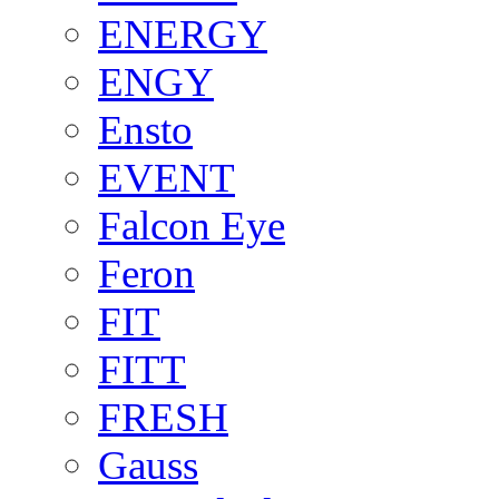
ENERGY
ENGY
Ensto
EVENT
Falcon Eye
Feron
FIT
FITT
FRESH
Gauss