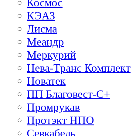
Космос
КЭАЗ
Лисма
Меандр
Меркурий
Нева-Транс Комплект
Новатек
ПП Благовест-С+
Промрукав
Протэкт НПО
Севкабель