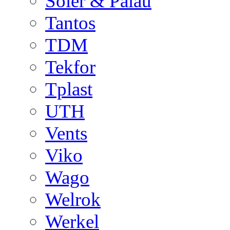
Soler & Palau
Tantos
TDM
Tekfor
Tplast
UTH
Vents
Viko
Wago
Welrok
Werkel