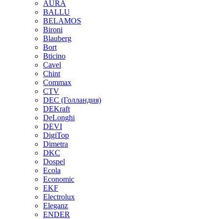
AURA
BALLU
BELAMOS
Bironi
Blauberg
Bort
Bticino
Cavel
Chint
Commax
CTV
DEC (Голландия)
DEKraft
DeLonghi
DEVI
DigiTop
Dimetra
DKC
Dospel
Ecola
Economic
EKF
Electrolux
Eleganz
ENDER