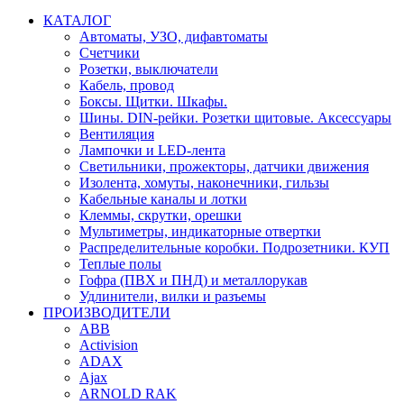
КАТАЛОГ
Автоматы, УЗО, дифавтоматы
Счетчики
Розетки, выключатели
Кабель, провод
Боксы. Щитки. Шкафы.
Шины. DIN-рейки. Розетки щитовые. Аксессуары
Вентиляция
Лампочки и LED-лента
Светильники, прожекторы, датчики движения
Изолента, хомуты, наконечники, гильзы
Кабельные каналы и лотки
Клеммы, скрутки, орешки
Мультиметры, индикаторные отвертки
Распределительные коробки. Подрозетники. КУП
Теплые полы
Гофра (ПВХ и ПНД) и металлорукав
Удлинители, вилки и разъемы
ПРОИЗВОДИТЕЛИ
ABB
Activision
ADAX
Ajax
ARNOLD RAK