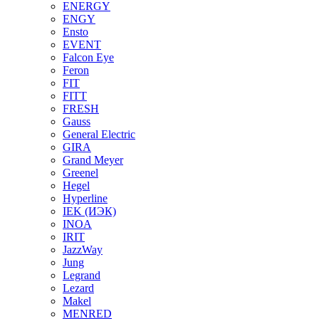
ENERGY
ENGY
Ensto
EVENT
Falcon Eye
Feron
FIT
FITT
FRESH
Gauss
General Electric
GIRA
Grand Meyer
Greenel
Hegel
Hyperline
IEK (ИЭК)
INOA
IRIT
JazzWay
Jung
Legrand
Lezard
Makel
MENRED