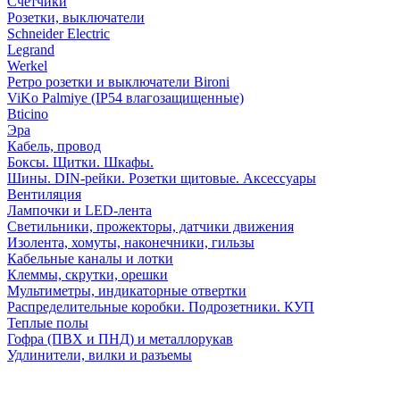
Счетчики
Розетки, выключатели
Schneider Electric
Legrand
Werkel
Ретро розетки и выключатели Bironi
ViKo Palmiye (IP54 влагозащищенные)
Bticino
Эра
Кабель, провод
Боксы. Щитки. Шкафы.
Шины. DIN-рейки. Розетки щитовые. Аксессуары
Вентиляция
Лампочки и LED-лента
Светильники, прожекторы, датчики движения
Изолента, хомуты, наконечники, гильзы
Кабельные каналы и лотки
Клеммы, скрутки, орешки
Мультиметры, индикаторные отвертки
Распределительные коробки. Подрозетники. КУП
Теплые полы
Гофра (ПВХ и ПНД) и металлорукав
Удлинители, вилки и разъемы