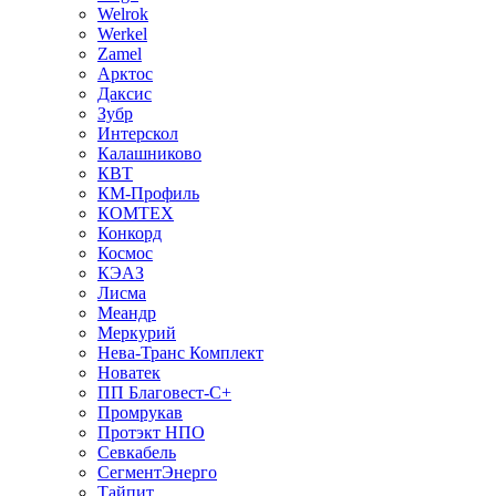
Welrok
Werkel
Zamel
Арктос
Даксис
Зубр
Интерскол
Калашниково
КВТ
КМ-Профиль
КОМТЕХ
Конкорд
Космос
КЭАЗ
Лисма
Меандр
Меркурий
Нева-Транс Комплект
Новатек
ПП Благовест-С+
Промрукав
Протэкт НПО
Севкабель
СегментЭнерго
Тайпит