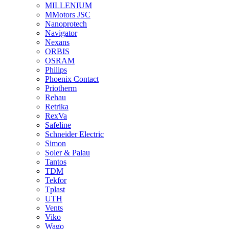
MILLENIUM
MMotors JSC
Nanoprotech
Navigator
Nexans
ORBIS
OSRAM
Philips
Phoenix Contact
Priotherm
Rehau
Retrika
RexVa
Safeline
Schneider Electric
Simon
Soler & Palau
Tantos
TDM
Tekfor
Tplast
UTH
Vents
Viko
Wago