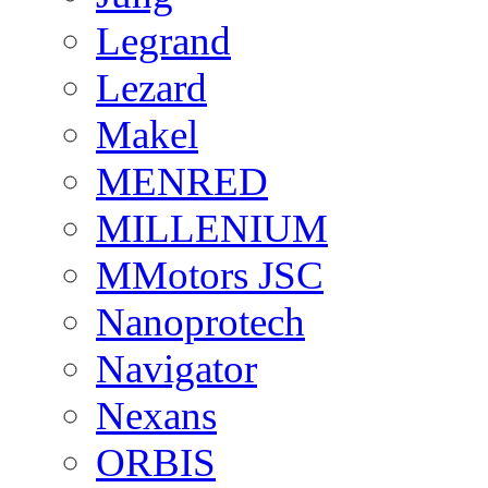
Legrand
Lezard
Makel
MENRED
MILLENIUM
MMotors JSC
Nanoprotech
Navigator
Nexans
ORBIS