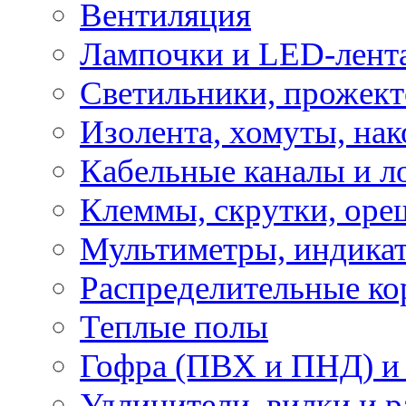
Вентиляция
Лампочки и LED-лент
Светильники, прожект
Изолента, хомуты, нак
Кабельные каналы и л
Клеммы, скрутки, оре
Мультиметры, индикат
Распределительные ко
Теплые полы
Гофра (ПВХ и ПНД) и 
Удлинители, вилки и 