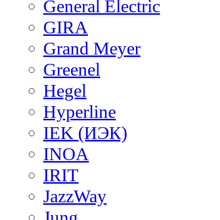
General Electric
GIRA
Grand Meyer
Greenel
Hegel
Hyperline
IEK (ИЭК)
INOA
IRIT
JazzWay
Jung