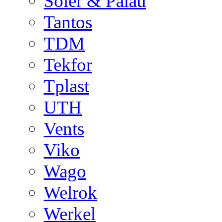
Soler & Palau
Tantos
TDM
Tekfor
Tplast
UTH
Vents
Viko
Wago
Welrok
Werkel