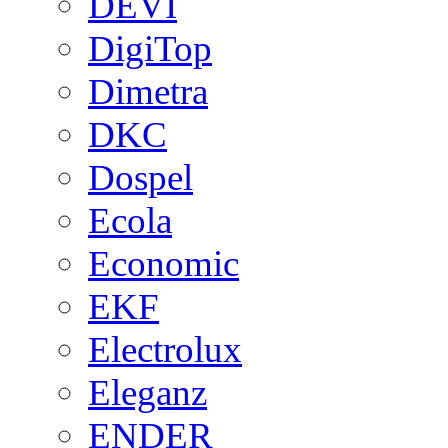
DEVI
DigiTop
Dimetra
DKC
Dospel
Ecola
Economic
EKF
Electrolux
Eleganz
ENDER