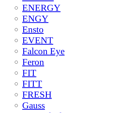
ENERGY
ENGY
Ensto
EVENT
Falcon Eye
Feron
FIT
FITT
FRESH
Gauss