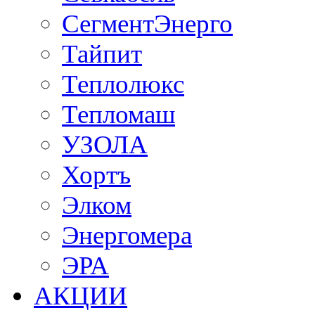
СегментЭнерго
Тайпит
Теплолюкс
Тепломаш
УЗОЛА
Хортъ
Элком
Энергомера
ЭРА
АКЦИИ