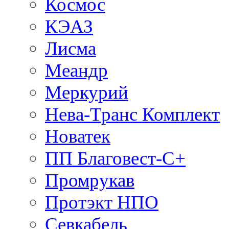
Космос
КЭАЗ
Лисма
Меандр
Меркурий
Нева-Транс Комплект
Новатек
ПП Благовест-С+
Промрукав
Протэкт НПО
Севкабель