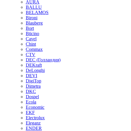
AURA
BALLU
BELAMOS
Bironi
Blauberg
Bort
Bticino
Cavel
Chint
Commax
CTV
DEC (Голландия)
DEKraft
DeLonghi
DEVI
DigiTop
Dimetra
DKC
Dospel
Ecola
Economic
EKF
Electrolux
Eleganz
ENDER