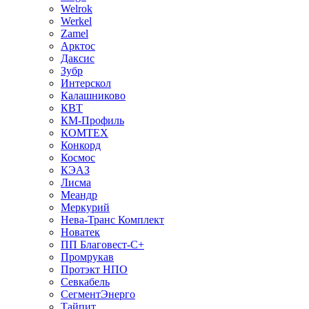
Welrok
Werkel
Zamel
Арктос
Даксис
Зубр
Интерскол
Калашниково
КВТ
КМ-Профиль
КОМТЕХ
Конкорд
Космос
КЭАЗ
Лисма
Меандр
Меркурий
Нева-Транс Комплект
Новатек
ПП Благовест-С+
Промрукав
Протэкт НПО
Севкабель
СегментЭнерго
Тайпит