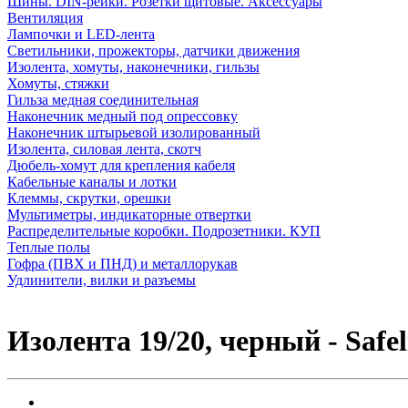
Шины. DIN-рейки. Розетки щитовые. Аксессуары
Вентиляция
Лампочки и LED-лента
Светильники, прожекторы, датчики движения
Изолента, хомуты, наконечники, гильзы
Хомуты, стяжки
Гильза медная соединительная
Наконечник медный под опрессовку
Наконечник штырьевой изолированный
Изолента, силовая лента, скотч
Дюбель-хомут для крепления кабеля
Кабельные каналы и лотки
Клеммы, скрутки, орешки
Мультиметры, индикаторные отвертки
Распределительные коробки. Подрозетники. КУП
Теплые полы
Гофра (ПВХ и ПНД) и металлорукав
Удлинители, вилки и разъемы
Изолента 19/20, черный - Safel