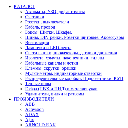
КАТАЛОГ
Автоматы, УЗО, дифавтоматы
Счетчики
Розетки, выключатели
Кабель, провод
Боксы. Щитки. Шкафы.
Шины. DIN-рейки. Розетки щитовые. Аксессуары
Вентиляция
Лампочки и LED-лента
Светильники, прожекторы, датчики движения
Изолента, хомуты, наконечники, гильзы
Кабельные каналы и лотки
Клеммы, скрутки, орешки
Мультиметры, индикаторные отвертки
Распределительные коробки. Подрозетники. КУП
Теплые полы
Гофра (ПВХ и ПНД) и металлорукав
Удлинители, вилки и разъемы
ПРОИЗВОДИТЕЛИ
ABB
Activision
ADAX
Ajax
ARNOLD RAK