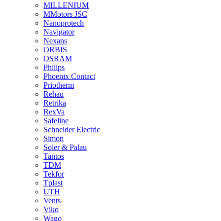
MILLENIUM
MMotors JSC
Nanoprotech
Navigator
Nexans
ORBIS
OSRAM
Philips
Phoenix Contact
Priotherm
Rehau
Retrika
RexVa
Safeline
Schneider Electric
Simon
Soler & Palau
Tantos
TDM
Tekfor
Tplast
UTH
Vents
Viko
Wago