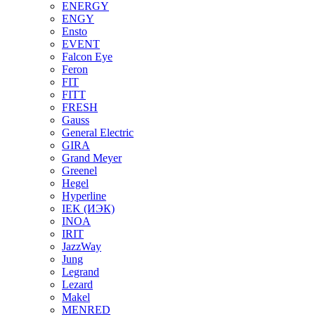
ENERGY
ENGY
Ensto
EVENT
Falcon Eye
Feron
FIT
FITT
FRESH
Gauss
General Electric
GIRA
Grand Meyer
Greenel
Hegel
Hyperline
IEK (ИЭК)
INOA
IRIT
JazzWay
Jung
Legrand
Lezard
Makel
MENRED