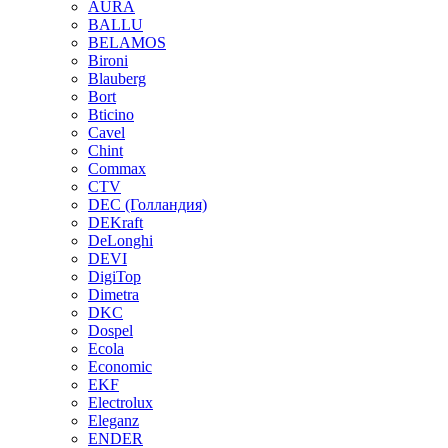
AURA
BALLU
BELAMOS
Bironi
Blauberg
Bort
Bticino
Cavel
Chint
Commax
CTV
DEC (Голландия)
DEKraft
DeLonghi
DEVI
DigiTop
Dimetra
DKC
Dospel
Ecola
Economic
EKF
Electrolux
Eleganz
ENDER