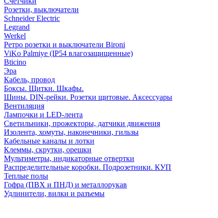
Счетчики
Розетки, выключатели
Schneider Electric
Legrand
Werkel
Ретро розетки и выключатели Bironi
ViKo Palmiye (IP54 влагозащищенные)
Bticino
Эра
Кабель, провод
Боксы. Щитки. Шкафы.
Шины. DIN-рейки. Розетки щитовые. Аксессуары
Вентиляция
Лампочки и LED-лента
Светильники, прожекторы, датчики движения
Изолента, хомуты, наконечники, гильзы
Кабельные каналы и лотки
Клеммы, скрутки, орешки
Мультиметры, индикаторные отвертки
Распределительные коробки. Подрозетники. КУП
Теплые полы
Гофра (ПВХ и ПНД) и металлорукав
Удлинители, вилки и разъемы