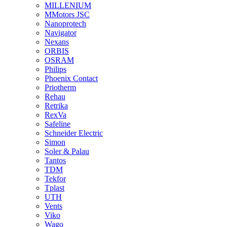
MILLENIUM
MMotors JSC
Nanoprotech
Navigator
Nexans
ORBIS
OSRAM
Philips
Phoenix Contact
Priotherm
Rehau
Retrika
RexVa
Safeline
Schneider Electric
Simon
Soler & Palau
Tantos
TDM
Tekfor
Tplast
UTH
Vents
Viko
Wago