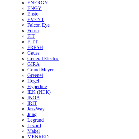
ENERGY
ENGY
Ensto
EVENT
Falcon Eye
Feron
FIT
FITT
FRESH
Gauss
General Electric
GIRA
Grand Meyer
Greenel
Hegel
Hyperline
IEK (ИЭК)
INOA
IRIT
JazzWay
Jung
Legrand
Lezard
Makel
MENRED