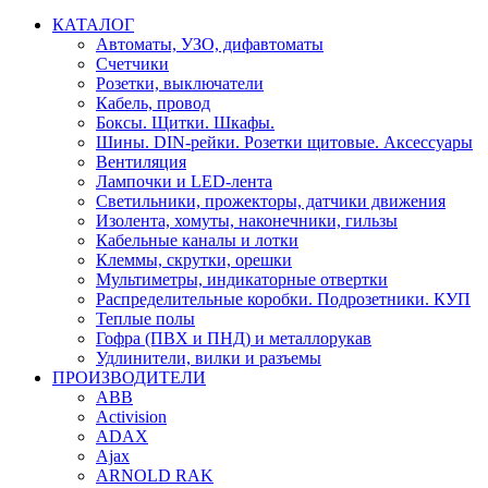
КАТАЛОГ
Автоматы, УЗО, дифавтоматы
Счетчики
Розетки, выключатели
Кабель, провод
Боксы. Щитки. Шкафы.
Шины. DIN-рейки. Розетки щитовые. Аксессуары
Вентиляция
Лампочки и LED-лента
Светильники, прожекторы, датчики движения
Изолента, хомуты, наконечники, гильзы
Кабельные каналы и лотки
Клеммы, скрутки, орешки
Мультиметры, индикаторные отвертки
Распределительные коробки. Подрозетники. КУП
Теплые полы
Гофра (ПВХ и ПНД) и металлорукав
Удлинители, вилки и разъемы
ПРОИЗВОДИТЕЛИ
ABB
Activision
ADAX
Ajax
ARNOLD RAK