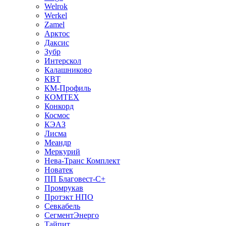
Welrok
Werkel
Zamel
Арктос
Даксис
Зубр
Интерскол
Калашниково
КВТ
КМ-Профиль
КОМТЕХ
Конкорд
Космос
КЭАЗ
Лисма
Меандр
Меркурий
Нева-Транс Комплект
Новатек
ПП Благовест-С+
Промрукав
Протэкт НПО
Севкабель
СегментЭнерго
Тайпит