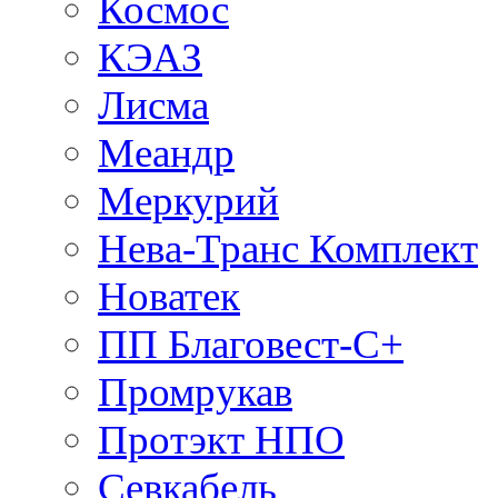
Космос
КЭАЗ
Лисма
Меандр
Меркурий
Нева-Транс Комплект
Новатек
ПП Благовест-С+
Промрукав
Протэкт НПО
Севкабель