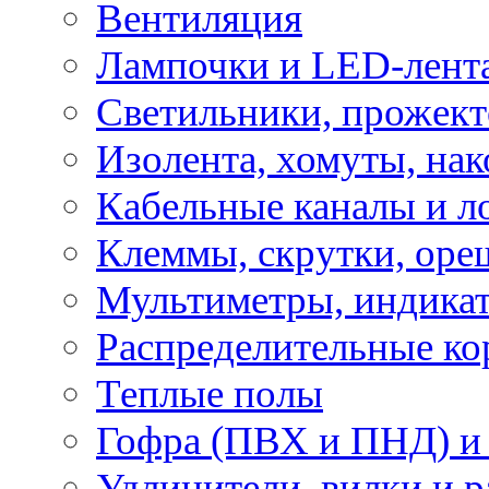
Вентиляция
Лампочки и LED-лент
Светильники, прожект
Изолента, хомуты, нак
Кабельные каналы и л
Клеммы, скрутки, оре
Мультиметры, индикат
Распределительные ко
Теплые полы
Гофра (ПВХ и ПНД) и 
Удлинители, вилки и 