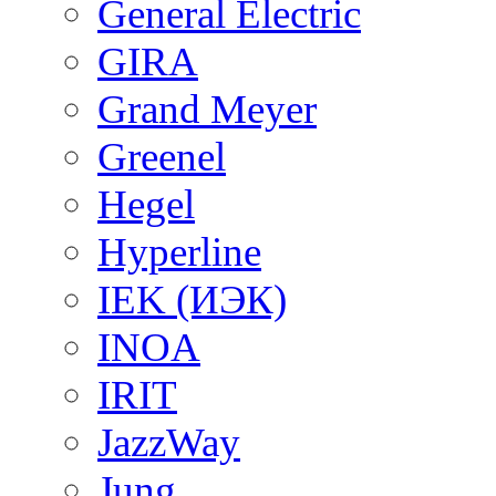
General Electric
GIRA
Grand Meyer
Greenel
Hegel
Hyperline
IEK (ИЭК)
INOA
IRIT
JazzWay
Jung