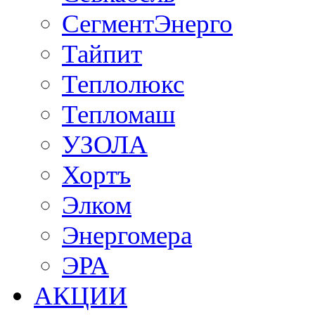
СегментЭнерго
Тайпит
Теплолюкс
Тепломаш
УЗОЛА
Хортъ
Элком
Энергомера
ЭРА
АКЦИИ