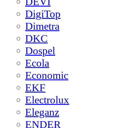
DEVI
DigiTop
Dimetra
DKC
Dospel
Ecola
Economic
EKF
Electrolux
Eleganz
ENDER