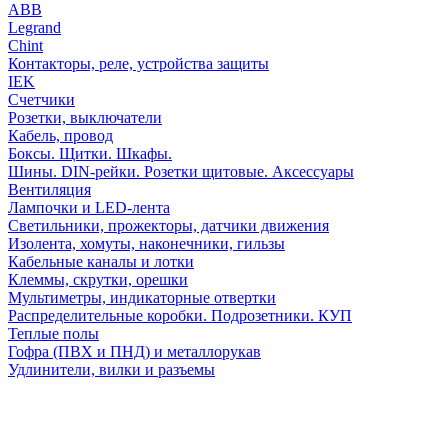
АВВ
Legrand
Chint
Контакторы, реле, устройства защиты
IEK
Счетчики
Розетки, выключатели
Кабель, провод
Боксы. Щитки. Шкафы.
Шины. DIN-рейки. Розетки щитовые. Аксессуары
Вентиляция
Лампочки и LED-лента
Светильники, прожекторы, датчики движения
Изолента, хомуты, наконечники, гильзы
Кабельные каналы и лотки
Клеммы, скрутки, орешки
Мультиметры, индикаторные отвертки
Распределительные коробки. Подрозетники. КУП
Теплые полы
Гофра (ПВХ и ПНД) и металлорукав
Удлинители, вилки и разъемы