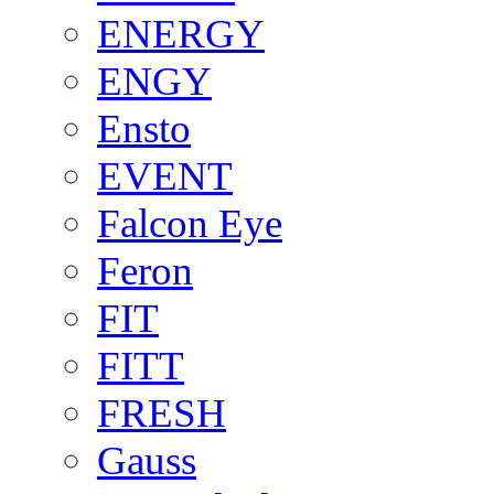
ENERGY
ENGY
Ensto
EVENT
Falcon Eye
Feron
FIT
FITT
FRESH
Gauss