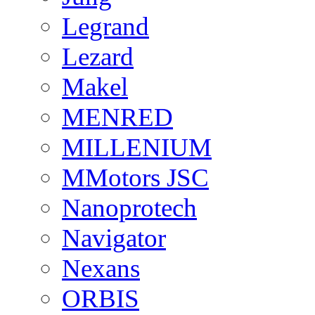
Legrand
Lezard
Makel
MENRED
MILLENIUM
MMotors JSC
Nanoprotech
Navigator
Nexans
ORBIS