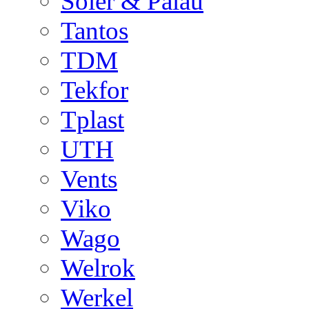
Soler & Palau
Tantos
TDM
Tekfor
Tplast
UTH
Vents
Viko
Wago
Welrok
Werkel