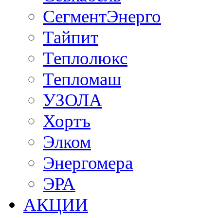
СегментЭнерго
Тайпит
Теплолюкс
Тепломаш
УЗОЛА
Хортъ
Элком
Энергомера
ЭРА
АКЦИИ