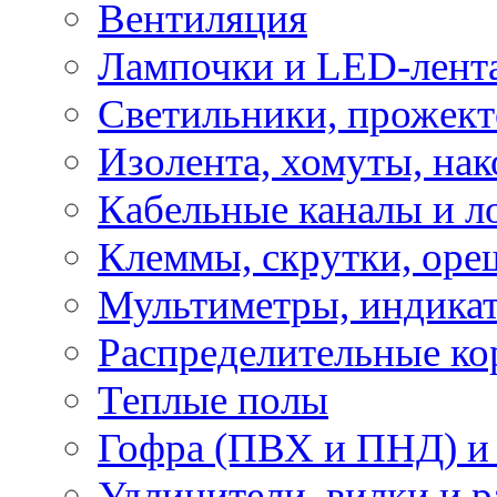
Вентиляция
Лампочки и LED-лент
Светильники, прожект
Изолента, хомуты, нак
Кабельные каналы и л
Клеммы, скрутки, оре
Мультиметры, индикат
Распределительные ко
Теплые полы
Гофра (ПВХ и ПНД) и 
Удлинители, вилки и 