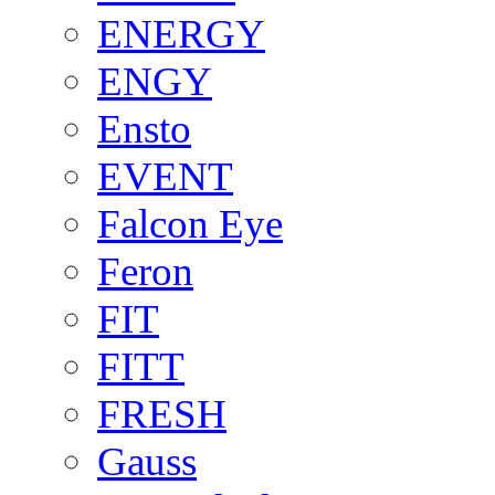
ENERGY
ENGY
Ensto
EVENT
Falcon Eye
Feron
FIT
FITT
FRESH
Gauss