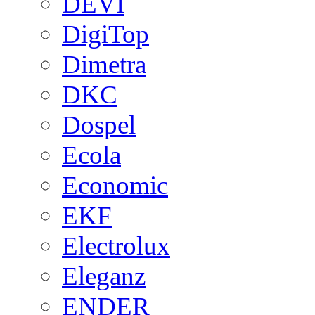
DEVI
DigiTop
Dimetra
DKC
Dospel
Ecola
Economic
EKF
Electrolux
Eleganz
ENDER