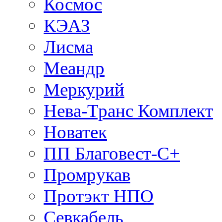
Космос
КЭАЗ
Лисма
Меандр
Меркурий
Нева-Транс Комплект
Новатек
ПП Благовест-С+
Промрукав
Протэкт НПО
Севкабель