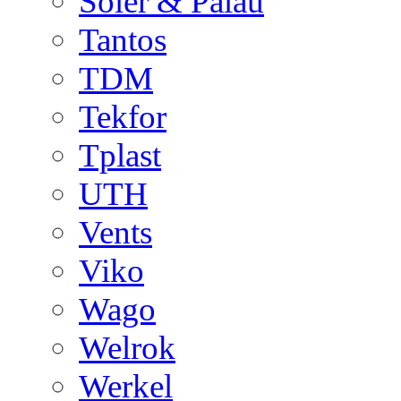
Soler & Palau
Tantos
TDM
Tekfor
Tplast
UTH
Vents
Viko
Wago
Welrok
Werkel