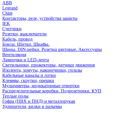
АВВ
Legrand
Chint
Контакторы, реле, устройства защиты
IEK
Счетчики
Розетки, выключатели
Кабель, провод
Боксы. Щитки. Шкафы.
Шины. DIN-рейки. Розетки щитовые. Аксессуары
Вентиляция
Лампочки и LED-лента
Светильники, прожекторы, датчики движения
Изолента, хомуты, наконечники, гильзы
Кабельные каналы и лотки
Клеммы, скрутки, орешки
Мультиметры, индикаторные отвертки
Распределительные коробки. Подрозетники. КУП
Теплые полы
Гофра (ПВХ и ПНД) и металлорукав
Удлинители, вилки и разъемы