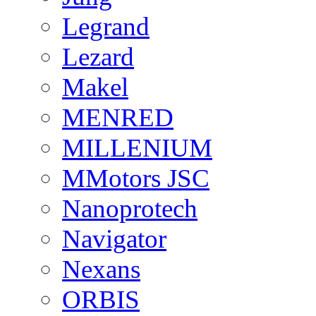
Legrand
Lezard
Makel
MENRED
MILLENIUM
MMotors JSC
Nanoprotech
Navigator
Nexans
ORBIS