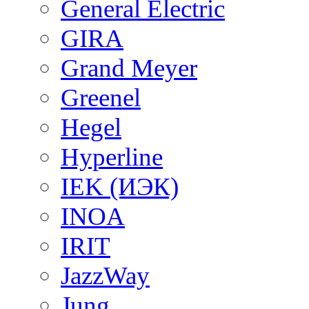
General Electric
GIRA
Grand Meyer
Greenel
Hegel
Hyperline
IEK (ИЭК)
INOA
IRIT
JazzWay
Jung