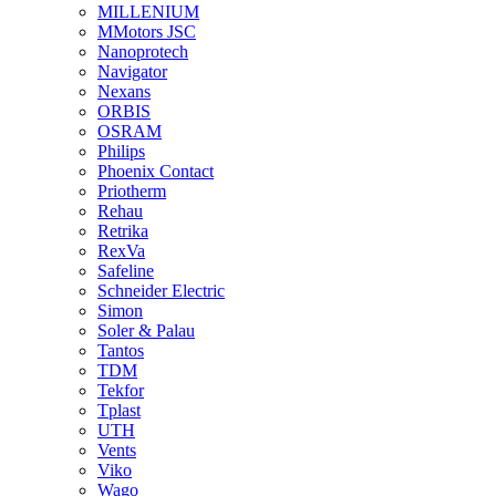
MILLENIUM
MMotors JSC
Nanoprotech
Navigator
Nexans
ORBIS
OSRAM
Philips
Phoenix Contact
Priotherm
Rehau
Retrika
RexVa
Safeline
Schneider Electric
Simon
Soler & Palau
Tantos
TDM
Tekfor
Tplast
UTH
Vents
Viko
Wago