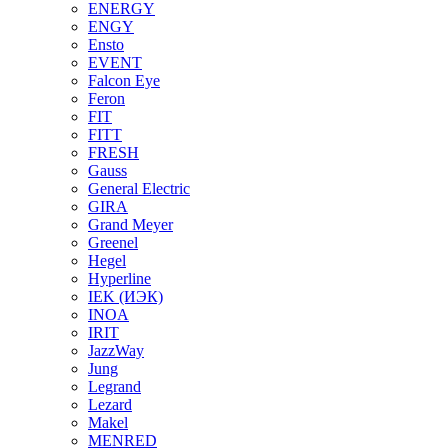
ENERGY
ENGY
Ensto
EVENT
Falcon Eye
Feron
FIT
FITT
FRESH
Gauss
General Electric
GIRA
Grand Meyer
Greenel
Hegel
Hyperline
IEK (ИЭК)
INOA
IRIT
JazzWay
Jung
Legrand
Lezard
Makel
MENRED