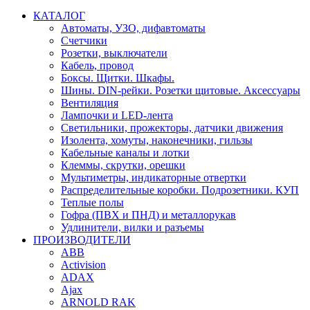
КАТАЛОГ
Автоматы, УЗО, дифавтоматы
Счетчики
Розетки, выключатели
Кабель, провод
Боксы. Щитки. Шкафы.
Шины. DIN-рейки. Розетки щитовые. Аксессуары
Вентиляция
Лампочки и LED-лента
Светильники, прожекторы, датчики движения
Изолента, хомуты, наконечники, гильзы
Кабельные каналы и лотки
Клеммы, скрутки, орешки
Мультиметры, индикаторные отвертки
Распределительные коробки. Подрозетники. КУП
Теплые полы
Гофра (ПВХ и ПНД) и металлорукав
Удлинители, вилки и разъемы
ПРОИЗВОДИТЕЛИ
ABB
Activision
ADAX
Ajax
ARNOLD RAK