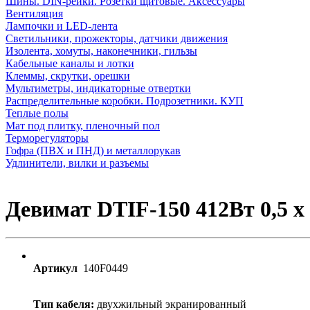
Шины. DIN-рейки. Розетки щитовые. Аксессуары
Вентиляция
Лампочки и LED-лента
Светильники, прожекторы, датчики движения
Изолента, хомуты, наконечники, гильзы
Кабельные каналы и лотки
Клеммы, скрутки, орешки
Мультиметры, индикаторные отвертки
Распределительные коробки. Подрозетники. КУП
Теплые полы
Мат под плитку, пленочный пол
Терморегуляторы
Гофра (ПВХ и ПНД) и металлорукав
Удлинители, вилки и разъемы
Девимат DTIF-150 412Вт 0,5 x
Артикул
140F0449
Тип кабеля:
двухжильный экранированный