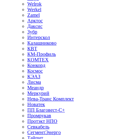
Welrok
Werkel
Zamel
Арктос
Даксис
Зубр
Интерскол
Калашниково
КВТ
КМ-Профиль
КОМТЕХ
Конкорд
Космос
КЭАЗ
Лисма
Меандр
Меркурий
Нева-Транс Комплект
Новатек
ПП Благовест-С+
Промрукав
Протэкт НПО
Севкабель
СегментЭнерго
Тайпит