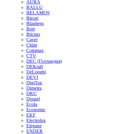
AURA
BALLU
BELAMOS
Bironi
Blauberg
Bort
Bticino
Cavel
Chint
Commax
CTV
DEC (Голландия)
DEKraft
DeLonghi
DEVI
DigiTop
Dimetra
DKC
Dospel
Ecola
Economic
EKF
Electrolux
Eleganz
ENDER