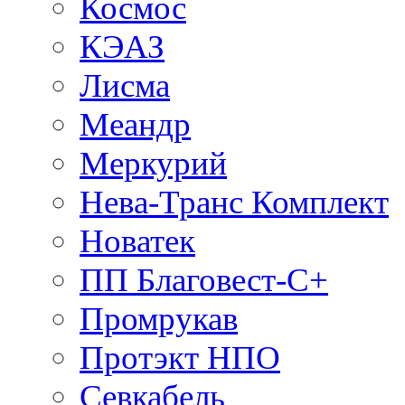
Космос
КЭАЗ
Лисма
Меандр
Меркурий
Нева-Транс Комплект
Новатек
ПП Благовест-С+
Промрукав
Протэкт НПО
Севкабель