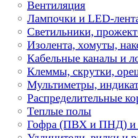
Вентиляция
Лампочки и LED-лент
Светильники, прожект
Изолента, хомуты, нак
Кабельные каналы и л
Клеммы, скрутки, оре
Мультиметры, индикат
Распределительные ко
Теплые полы
Гофра (ПВХ и ПНД) и 
Удлинители, вилки и 