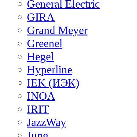
General Electric
GIRA
Grand Meyer
Greenel
Hegel
Hyperline
IEK (ИЭК)
INOA
IRIT
JazzWay
Jung