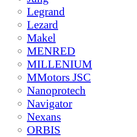
Legrand
Lezard
Makel
MENRED
MILLENIUM
MMotors JSC
Nanoprotech
Navigator
Nexans
ORBIS