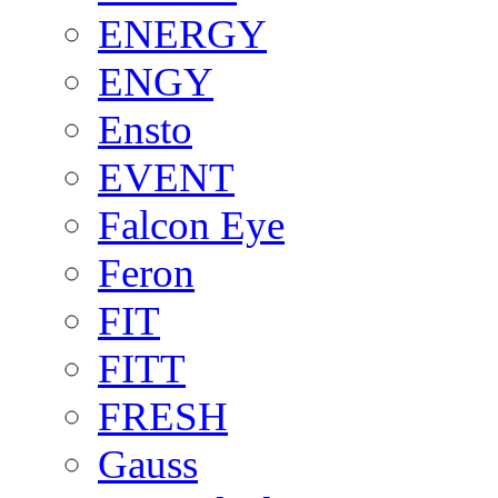
ENERGY
ENGY
Ensto
EVENT
Falcon Eye
Feron
FIT
FITT
FRESH
Gauss