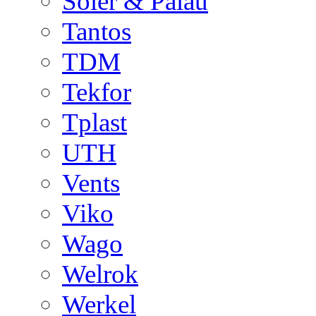
Soler & Palau
Tantos
TDM
Tekfor
Tplast
UTH
Vents
Viko
Wago
Welrok
Werkel