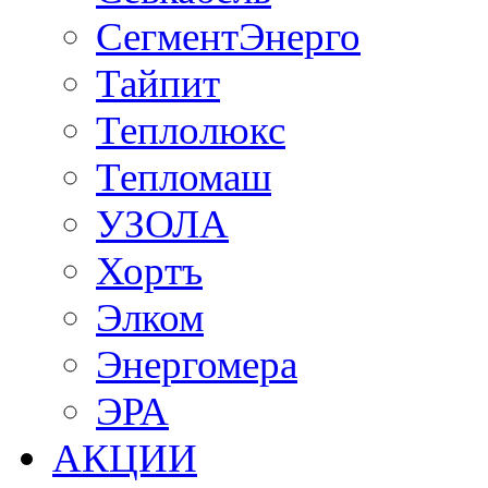
СегментЭнерго
Тайпит
Теплолюкс
Тепломаш
УЗОЛА
Хортъ
Элком
Энергомера
ЭРА
АКЦИИ