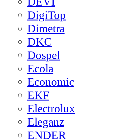
DEVI
DigiTop
Dimetra
DKC
Dospel
Ecola
Economic
EKF
Electrolux
Eleganz
ENDER