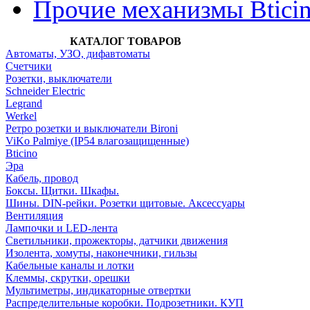
Прочие механизмы Btici
КАТАЛОГ ТОВАРОВ
Автоматы, УЗО, дифавтоматы
Счетчики
Розетки, выключатели
Schneider Electric
Legrand
Werkel
Ретро розетки и выключатели Bironi
ViKo Palmiye (IP54 влагозащищенные)
Bticino
Эра
Кабель, провод
Боксы. Щитки. Шкафы.
Шины. DIN-рейки. Розетки щитовые. Аксессуары
Вентиляция
Лампочки и LED-лента
Светильники, прожекторы, датчики движения
Изолента, хомуты, наконечники, гильзы
Кабельные каналы и лотки
Клеммы, скрутки, орешки
Мультиметры, индикаторные отвертки
Распределительные коробки. Подрозетники. КУП