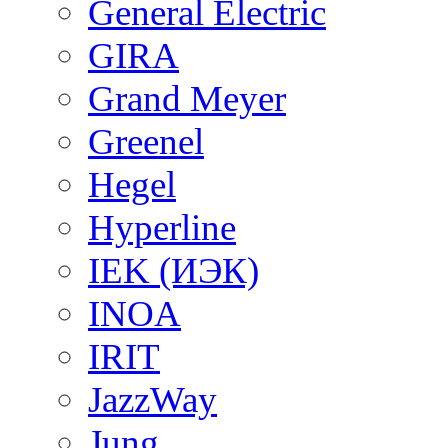
General Electric
GIRA
Grand Meyer
Greenel
Hegel
Hyperline
IEK (ИЭК)
INOA
IRIT
JazzWay
Jung