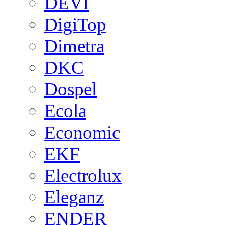
DEVI
DigiTop
Dimetra
DKC
Dospel
Ecola
Economic
EKF
Electrolux
Eleganz
ENDER