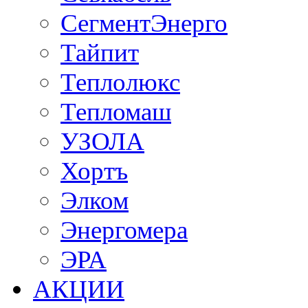
СегментЭнерго
Тайпит
Теплолюкс
Тепломаш
УЗОЛА
Хортъ
Элком
Энергомера
ЭРА
АКЦИИ