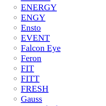
ENERGY
ENGY
Ensto
EVENT
Falcon Eye
Feron
FIT
FITT
FRESH
Gauss