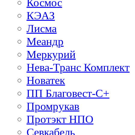
Космос
КЭАЗ
Лисма
Меандр
Меркурий
Нева-Транс Комплект
Новатек
ПП Благовест-С+
Промрукав
Протэкт НПО
Севкабель