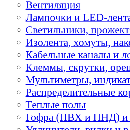
Вентиляция
Лампочки и LED-лент
Светильники, прожект
Изолента, хомуты, нак
Кабельные каналы и л
Клеммы, скрутки, оре
Мультиметры, индикат
Распределительные ко
Теплые полы
Гофра (ПВХ и ПНД) и 
Удлинители, вилки и 