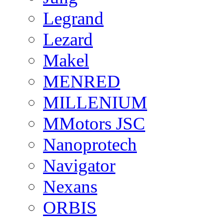
Legrand
Lezard
Makel
MENRED
MILLENIUM
MMotors JSC
Nanoprotech
Navigator
Nexans
ORBIS