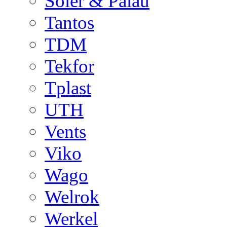
Soler & Palau
Tantos
TDM
Tekfor
Tplast
UTH
Vents
Viko
Wago
Welrok
Werkel