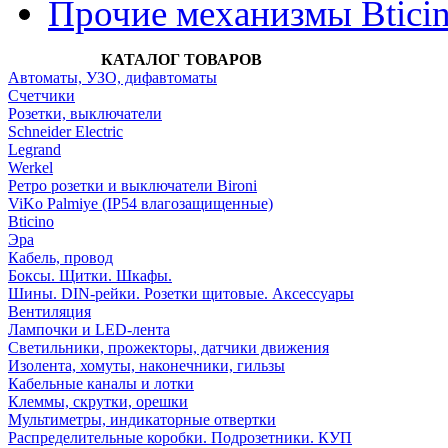
Прочие механизмы Btici
КАТАЛОГ ТОВАРОВ
Автоматы, УЗО, дифавтоматы
Счетчики
Розетки, выключатели
Schneider Electric
Legrand
Werkel
Ретро розетки и выключатели Bironi
ViKo Palmiye (IP54 влагозащищенные)
Bticino
Эра
Кабель, провод
Боксы. Щитки. Шкафы.
Шины. DIN-рейки. Розетки щитовые. Аксессуары
Вентиляция
Лампочки и LED-лента
Светильники, прожекторы, датчики движения
Изолента, хомуты, наконечники, гильзы
Кабельные каналы и лотки
Клеммы, скрутки, орешки
Мультиметры, индикаторные отвертки
Распределительные коробки. Подрозетники. КУП