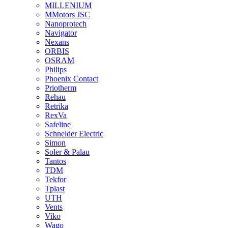
MILLENIUM
MMotors JSC
Nanoprotech
Navigator
Nexans
ORBIS
OSRAM
Philips
Phoenix Contact
Priotherm
Rehau
Retrika
RexVa
Safeline
Schneider Electric
Simon
Soler & Palau
Tantos
TDM
Tekfor
Tplast
UTH
Vents
Viko
Wago