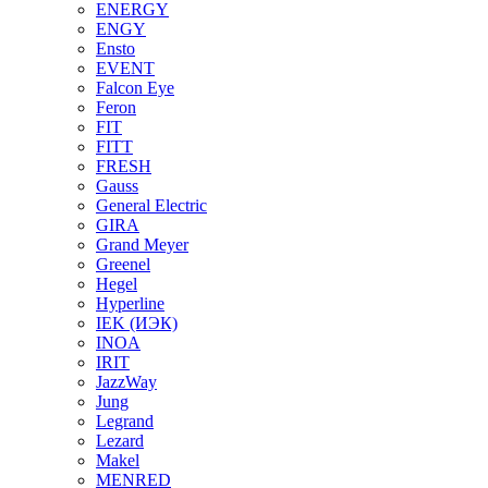
ENERGY
ENGY
Ensto
EVENT
Falcon Eye
Feron
FIT
FITT
FRESH
Gauss
General Electric
GIRA
Grand Meyer
Greenel
Hegel
Hyperline
IEK (ИЭК)
INOA
IRIT
JazzWay
Jung
Legrand
Lezard
Makel
MENRED