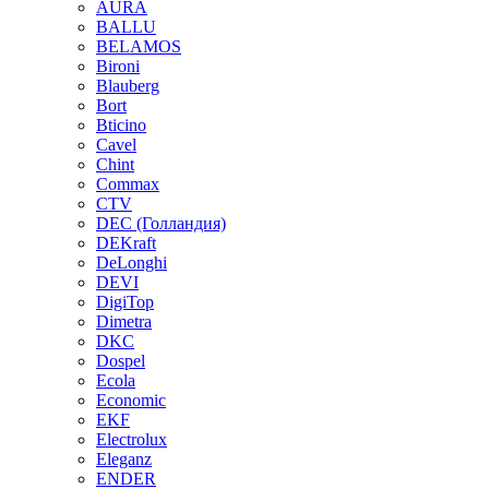
AURA
BALLU
BELAMOS
Bironi
Blauberg
Bort
Bticino
Cavel
Chint
Commax
CTV
DEC (Голландия)
DEKraft
DeLonghi
DEVI
DigiTop
Dimetra
DKC
Dospel
Ecola
Economic
EKF
Electrolux
Eleganz
ENDER