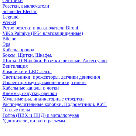
Счетчики
Розетки, выключатели
Schneider Electric
Legrand
Werkel
Ретро розетки и выключатели Bironi
ViKo Palmiye (IP54 влагозащищенные)
Bticino
Эра
Кабель, провод
Боксы. Щитки. Шкафы.
Шины. DIN-рейки. Розетки щитовые. Аксессуары
Вентиляция
Лампочки и LED-лента
Светильники, прожекторы, датчики движения
Изолента, хомуты, наконечники, гильзы
Кабельные каналы и лотки
Клеммы, скрутки, орешки
Мультиметры, индикаторные отвертки
Распределительные коробки. Подрозетники. КУП
Теплые полы
Гофра (ПВХ и ПНД) и металлорукав
Удлинители, вилки и разъемы