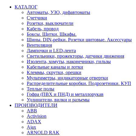
КАТАЛОГ
Автоматы, УЗО, дифавтоматы
Счетчики
Розетки, выключатели
Кабель, провод
Боксы. Щитки. Шкафы.
Шины. DIN-рейки. Розетки щитовые. Аксессуары
Вентиляция
Лампочки и LED-лента
Светильники, прожекторы, датчики движения
Изолента, хомуты, наконечники, гильзы
Кабельные каналы и лотки
Клеммы, скрутки, орешки
Мультиметры, индикаторные отвертки
Распределительные коробки. Подрозетники. КУП
Теплые полы
Гофра (ПВХ и ПНД) и металлорукав
Удлинители, вилки и разъемы
ПРОИЗВОДИТЕЛИ
ABB
Activision
ADAX
Ajax
ARNOLD RAK