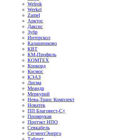
Welrok
Werkel
Zamel
Арктос
Даксис
Зубр
Интерскол
Калашниково
КВТ
КМ-Профиль
КОМТЕХ
Конкорд
Космос
КЭАЗ
Лисма
Меандр
Меркурий
Нева-Транс Комплект
Новатек
ПП Благовест-С+
Промрукав
Протэкт НПО
Севкабель
СегментЭнерго
Тайпит