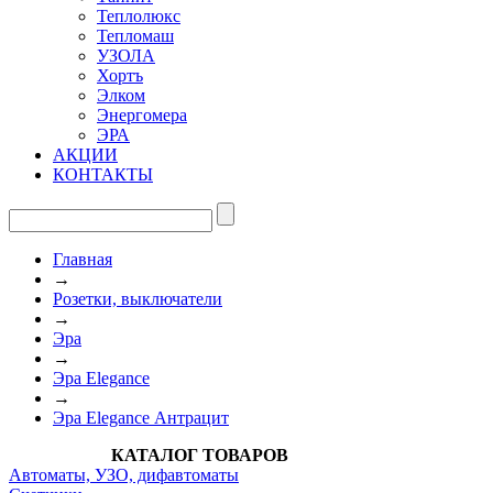
Теплолюкс
Тепломаш
УЗОЛА
Хортъ
Элком
Энергомера
ЭРА
АКЦИИ
КОНТАКТЫ
Главная
→
Розетки, выключатели
→
Эра
→
Эра Elegance
→
Эра Elegance Антрацит
КАТАЛОГ ТОВАРОВ
Автоматы, УЗО, дифавтоматы