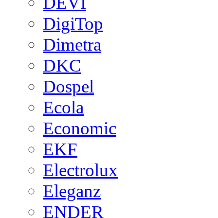
DEVI
DigiTop
Dimetra
DKC
Dospel
Ecola
Economic
EKF
Electrolux
Eleganz
ENDER