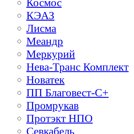
Космос
КЭАЗ
Лисма
Меандр
Меркурий
Нева-Транс Комплект
Новатек
ПП Благовест-С+
Промрукав
Протэкт НПО
Севкабель