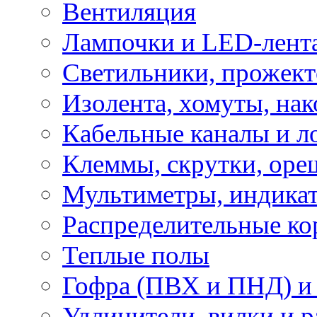
Вентиляция
Лампочки и LED-лент
Светильники, прожект
Изолента, хомуты, нак
Кабельные каналы и л
Клеммы, скрутки, оре
Мультиметры, индикат
Распределительные ко
Теплые полы
Гофра (ПВХ и ПНД) и 
Удлинители, вилки и 