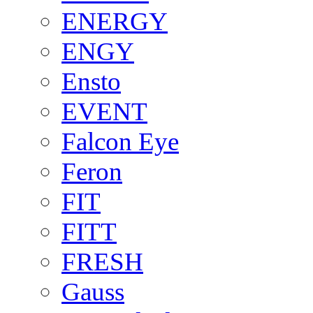
ENERGY
ENGY
Ensto
EVENT
Falcon Eye
Feron
FIT
FITT
FRESH
Gauss