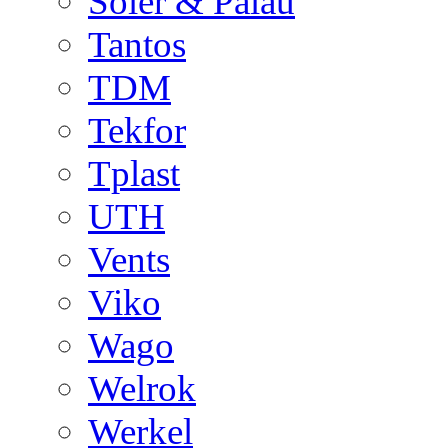
Soler & Palau
Tantos
TDM
Tekfor
Tplast
UTH
Vents
Viko
Wago
Welrok
Werkel