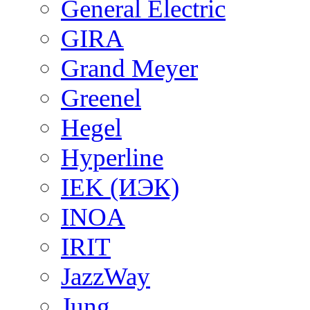
General Electric
GIRA
Grand Meyer
Greenel
Hegel
Hyperline
IEK (ИЭК)
INOA
IRIT
JazzWay
Jung