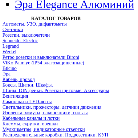
Эра Elegance Алюминий
КАТАЛОГ ТОВАРОВ
Автоматы, УЗО, дифавтоматы
Счетчики
Розетки, выключатели
Schneider Electric
Legrand
Werkel
Ретро розетки и выключатели Bironi
ViKo Palmiye (IP54 влагозащищенные)
Bticino
Эра
Кабель, провод
Боксы. Щитки. Шкафы.
Шины. DIN-рейки. Розетки щитовые. Аксессуары
Вентиляция
Лампочки и LED-лента
Светильники, прожекторы, датчики движения
Изолента, хомуты, наконечники, гильзы
Кабельные каналы и лотки
Клеммы, скрутки, орешки
Мультиметры, индикаторные отвертки
Распределительные коробки. Подрозетники. КУП