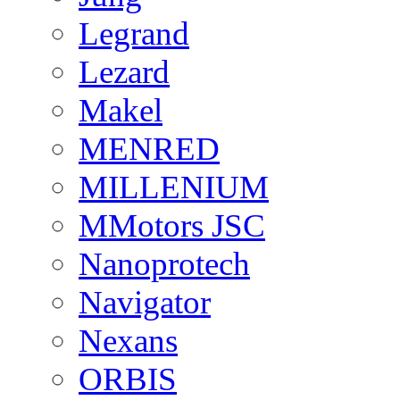
Legrand
Lezard
Makel
MENRED
MILLENIUM
MMotors JSC
Nanoprotech
Navigator
Nexans
ORBIS