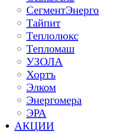
СегментЭнерго
Тайпит
Теплолюкс
Тепломаш
УЗОЛА
Хортъ
Элком
Энергомера
ЭРА
АКЦИИ