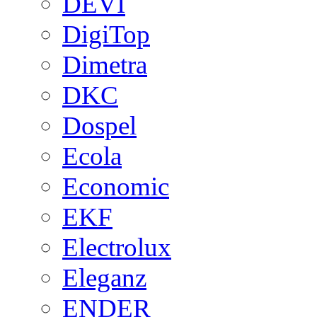
DEVI
DigiTop
Dimetra
DKC
Dospel
Ecola
Economic
EKF
Electrolux
Eleganz
ENDER