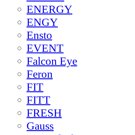
ENERGY
ENGY
Ensto
EVENT
Falcon Eye
Feron
FIT
FITT
FRESH
Gauss