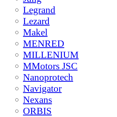
Legrand
Lezard
Makel
MENRED
MILLENIUM
MMotors JSC
Nanoprotech
Navigator
Nexans
ORBIS