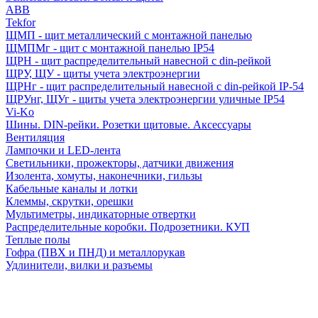
ABB
Tekfor
ЩМП - щит металлический с монтажной панелью
ЩМПМг - щит с монтажной панелью IP54
ЩРН - щит распределительный навесной с din-рейкой
ЩРУ, ЩУ - щиты учета электроэнергии
ЩРНг - щит распределительный навесной с din-рейкой IP-54
ЩРУнг, ЩУг - щиты учета электроэнергии уличные IP54
Vi-Ko
Шины. DIN-рейки. Розетки щитовые. Аксессуары
Вентиляция
Лампочки и LED-лента
Светильники, прожекторы, датчики движения
Изолента, хомуты, наконечники, гильзы
Кабельные каналы и лотки
Клеммы, скрутки, орешки
Мультиметры, индикаторные отвертки
Распределительные коробки. Подрозетники. КУП
Теплые полы
Гофра (ПВХ и ПНД) и металлорукав
Удлинители, вилки и разъемы