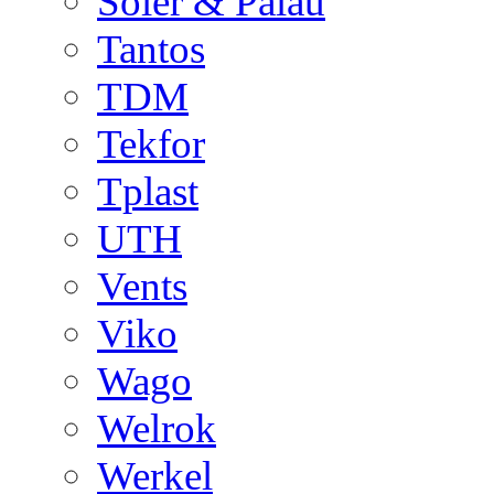
Soler & Palau
Tantos
TDM
Tekfor
Tplast
UTH
Vents
Viko
Wago
Welrok
Werkel