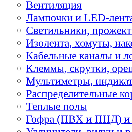
Вентиляция
Лампочки и LED-лент
Светильники, прожект
Изолента, хомуты, нак
Кабельные каналы и л
Клеммы, скрутки, оре
Мультиметры, индикат
Распределительные ко
Теплые полы
Гофра (ПВХ и ПНД) и 
Удлинители, вилки и 