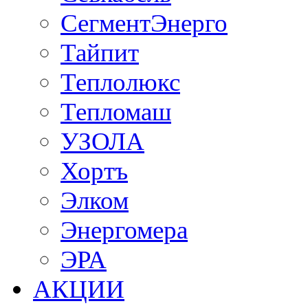
СегментЭнерго
Тайпит
Теплолюкс
Тепломаш
УЗОЛА
Хортъ
Элком
Энергомера
ЭРА
АКЦИИ