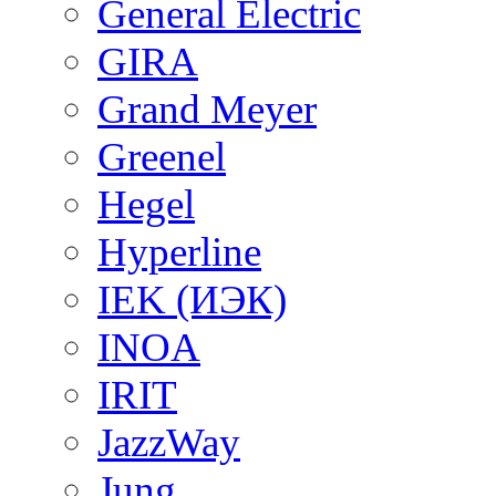
General Electric
GIRA
Grand Meyer
Greenel
Hegel
Hyperline
IEK (ИЭК)
INOA
IRIT
JazzWay
Jung