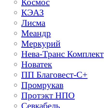
Космос
КЭАЗ
Лисма
Меандр
Меркурий
Нева-Транс Комплект
Новатек
ПП Благовест-С+
Промрукав
Протэкт НПО
Севкабель