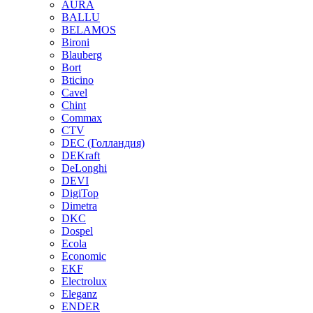
AURA
BALLU
BELAMOS
Bironi
Blauberg
Bort
Bticino
Cavel
Chint
Commax
CTV
DEC (Голландия)
DEKraft
DeLonghi
DEVI
DigiTop
Dimetra
DKC
Dospel
Ecola
Economic
EKF
Electrolux
Eleganz
ENDER