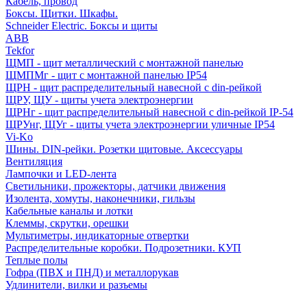
Кабель, провод
Боксы. Щитки. Шкафы.
Schneider Electric. Боксы и щиты
ABB
Tekfor
ЩМП - щит металлический с монтажной панелью
ЩМПМг - щит с монтажной панелью IP54
ЩРН - щит распределительный навесной с din-рейкой
ЩРУ, ЩУ - щиты учета электроэнергии
ЩРНг - щит распределительный навесной с din-рейкой IP-54
ЩРУнг, ЩУг - щиты учета электроэнергии уличные IP54
Vi-Ko
Шины. DIN-рейки. Розетки щитовые. Аксессуары
Вентиляция
Лампочки и LED-лента
Светильники, прожекторы, датчики движения
Изолента, хомуты, наконечники, гильзы
Кабельные каналы и лотки
Клеммы, скрутки, орешки
Мультиметры, индикаторные отвертки
Распределительные коробки. Подрозетники. КУП
Теплые полы
Гофра (ПВХ и ПНД) и металлорукав
Удлинители, вилки и разъемы