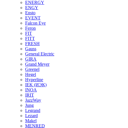
ENERGY
ENGY
Ensto
EVENT
Falcon Eye
Feron
FIT
FITT
FRESH
Gauss
General Electric
GIRA
Grand Meyer
Greenel
Hegel
Hyperline
IEK (ИЭК)
INOA
IRIT
JazzWay
Jung
Legrand
Lezard
Makel
MENRED