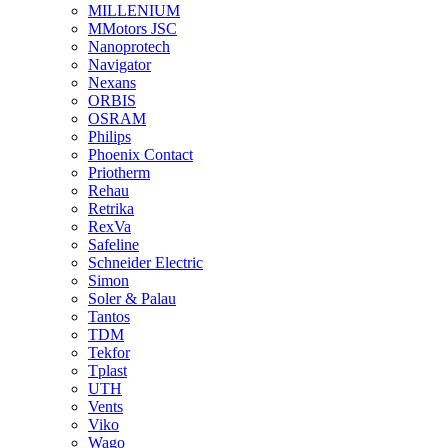
MILLENIUM
MMotors JSC
Nanoprotech
Navigator
Nexans
ORBIS
OSRAM
Philips
Phoenix Contact
Priotherm
Rehau
Retrika
RexVa
Safeline
Schneider Electric
Simon
Soler & Palau
Tantos
TDM
Tekfor
Tplast
UTH
Vents
Viko
Wago