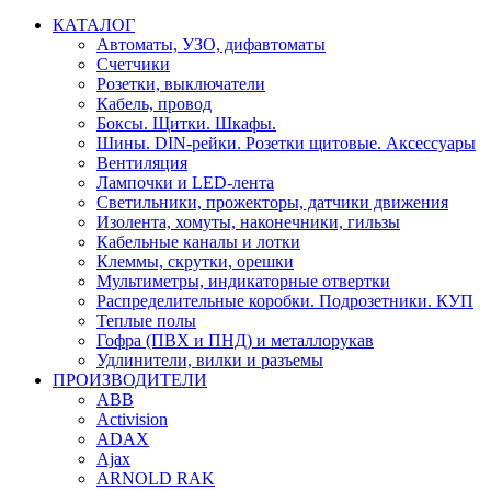
КАТАЛОГ
Автоматы, УЗО, дифавтоматы
Счетчики
Розетки, выключатели
Кабель, провод
Боксы. Щитки. Шкафы.
Шины. DIN-рейки. Розетки щитовые. Аксессуары
Вентиляция
Лампочки и LED-лента
Светильники, прожекторы, датчики движения
Изолента, хомуты, наконечники, гильзы
Кабельные каналы и лотки
Клеммы, скрутки, орешки
Мультиметры, индикаторные отвертки
Распределительные коробки. Подрозетники. КУП
Теплые полы
Гофра (ПВХ и ПНД) и металлорукав
Удлинители, вилки и разъемы
ПРОИЗВОДИТЕЛИ
ABB
Activision
ADAX
Ajax
ARNOLD RAK