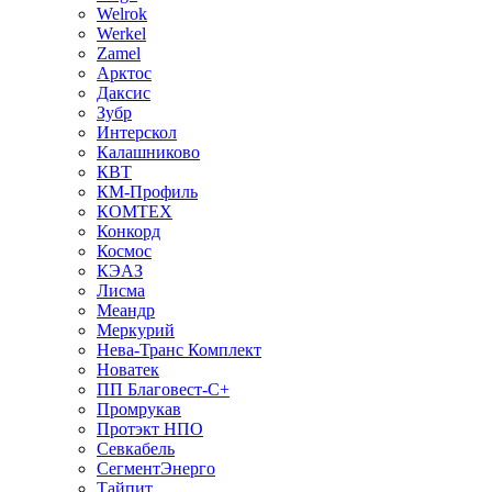
Welrok
Werkel
Zamel
Арктос
Даксис
Зубр
Интерскол
Калашниково
КВТ
КМ-Профиль
КОМТЕХ
Конкорд
Космос
КЭАЗ
Лисма
Меандр
Меркурий
Нева-Транс Комплект
Новатек
ПП Благовест-С+
Промрукав
Протэкт НПО
Севкабель
СегментЭнерго
Тайпит