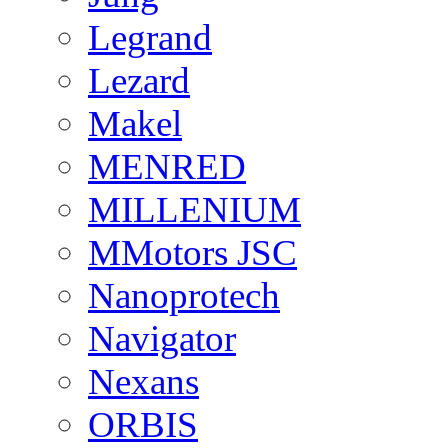
Legrand
Lezard
Makel
MENRED
MILLENIUM
MMotors JSC
Nanoprotech
Navigator
Nexans
ORBIS