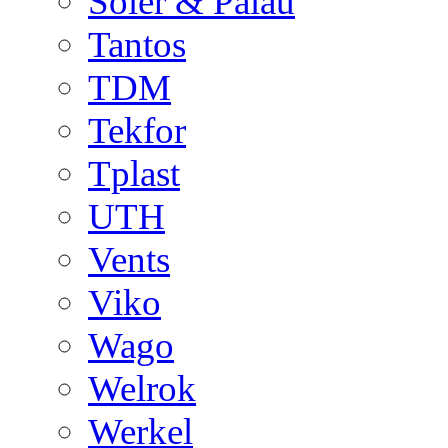
Soler & Palau
Tantos
TDM
Tekfor
Tplast
UTH
Vents
Viko
Wago
Welrok
Werkel