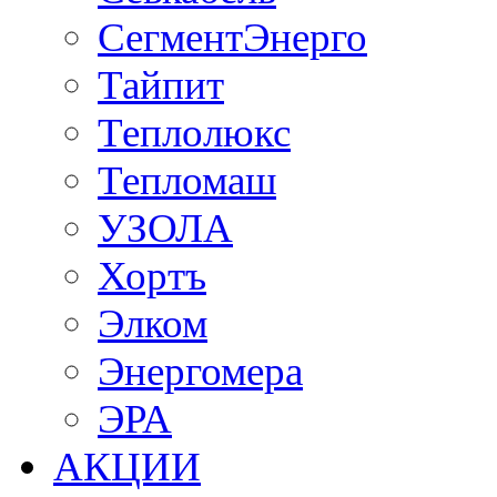
СегментЭнерго
Тайпит
Теплолюкс
Тепломаш
УЗОЛА
Хортъ
Элком
Энергомера
ЭРА
АКЦИИ