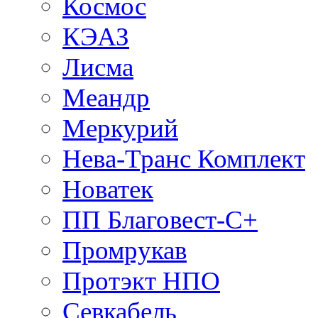
Космос
КЭАЗ
Лисма
Меандр
Меркурий
Нева-Транс Комплект
Новатек
ПП Благовест-С+
Промрукав
Протэкт НПО
Севкабель