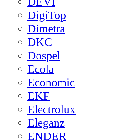
DEVI
DigiTop
Dimetra
DKC
Dospel
Ecola
Economic
EKF
Electrolux
Eleganz
ENDER