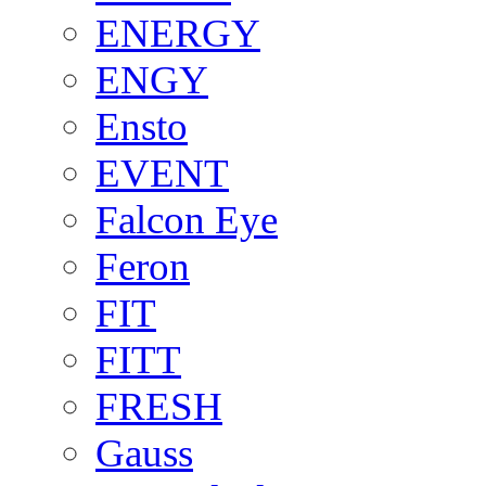
ENERGY
ENGY
Ensto
EVENT
Falcon Eye
Feron
FIT
FITT
FRESH
Gauss