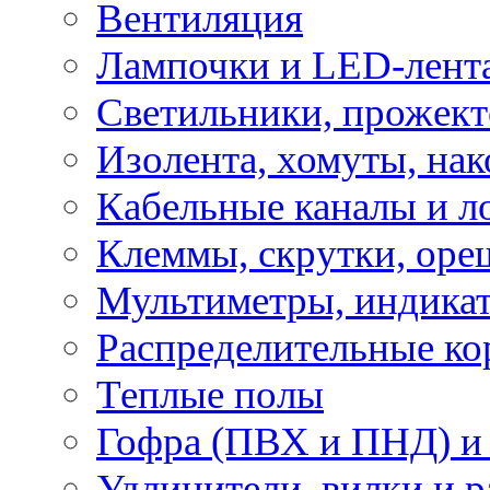
Вентиляция
Лампочки и LED-лент
Светильники, прожект
Изолента, хомуты, нак
Кабельные каналы и л
Клеммы, скрутки, оре
Мультиметры, индикат
Распределительные ко
Теплые полы
Гофра (ПВХ и ПНД) и 
Удлинители, вилки и 