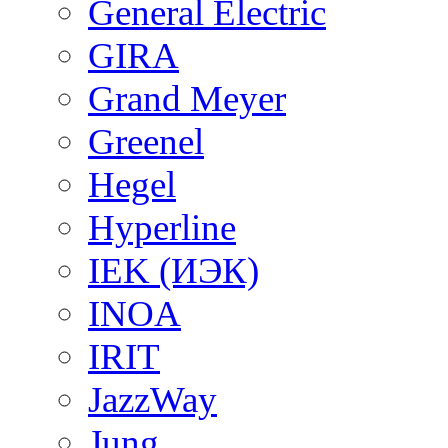
General Electric
GIRA
Grand Meyer
Greenel
Hegel
Hyperline
IEK (ИЭК)
INOA
IRIT
JazzWay
Jung