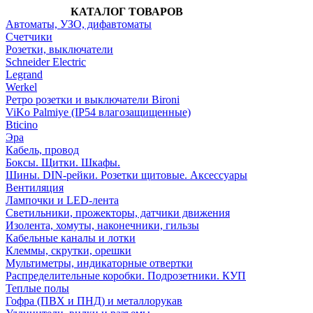
КАТАЛОГ ТОВАРОВ
Автоматы, УЗО, дифавтоматы
Счетчики
Розетки, выключатели
Schneider Electric
Legrand
Werkel
Ретро розетки и выключатели Bironi
ViKo Palmiye (IP54 влагозащищенные)
Bticino
Эра
Кабель, провод
Боксы. Щитки. Шкафы.
Шины. DIN-рейки. Розетки щитовые. Аксессуары
Вентиляция
Лампочки и LED-лента
Светильники, прожекторы, датчики движения
Изолента, хомуты, наконечники, гильзы
Кабельные каналы и лотки
Клеммы, скрутки, орешки
Мультиметры, индикаторные отвертки
Распределительные коробки. Подрозетники. КУП
Теплые полы
Гофра (ПВХ и ПНД) и металлорукав