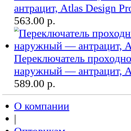
антрацит, Atlas Design Pr
563.00
р.
Переключатель проходно
наружный — антрацит, At
589.00
р.
О компании
|