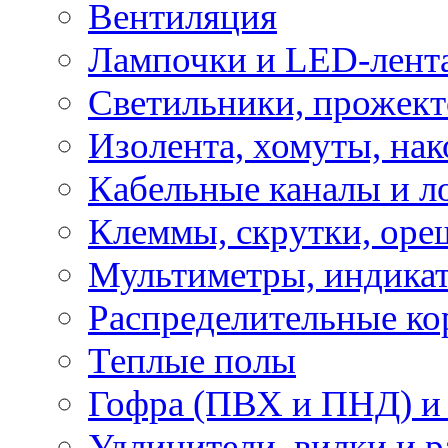
Вентиляция
Лампочки и LED-лент
Светильники, прожект
Изолента, хомуты, нак
Кабельные каналы и л
Клеммы, скрутки, оре
Мультиметры, индикат
Распределительные ко
Теплые полы
Гофра (ПВХ и ПНД) и 
Удлинители, вилки и 