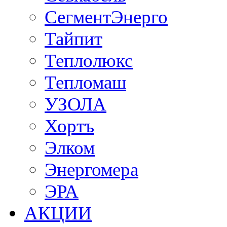
СегментЭнерго
Тайпит
Теплолюкс
Тепломаш
УЗОЛА
Хортъ
Элком
Энергомера
ЭРА
АКЦИИ