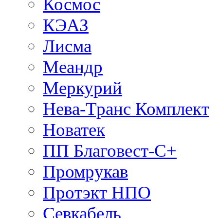
Космос
КЭАЗ
Лисма
Меандр
Меркурий
Нева-Транс Комплект
Новатек
ПП Благовест-С+
Промрукав
Протэкт НПО
Севкабель