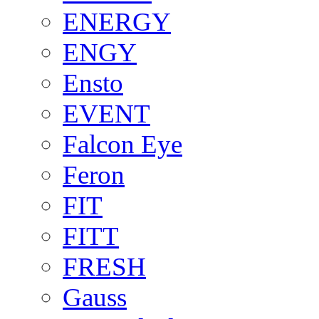
ENERGY
ENGY
Ensto
EVENT
Falcon Eye
Feron
FIT
FITT
FRESH
Gauss