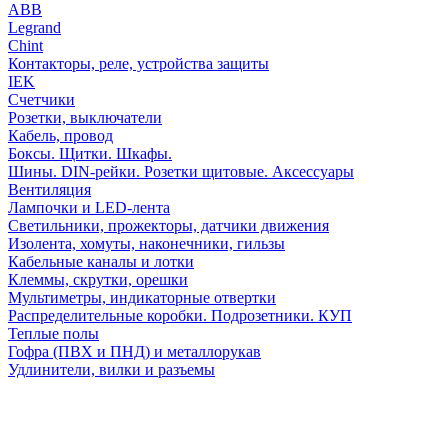
АВВ
Legrand
Chint
Контакторы, реле, устройства защиты
IEK
Счетчики
Розетки, выключатели
Кабель, провод
Боксы. Щитки. Шкафы.
Шины. DIN-рейки. Розетки щитовые. Аксессуары
Вентиляция
Лампочки и LED-лента
Светильники, прожекторы, датчики движения
Изолента, хомуты, наконечники, гильзы
Кабельные каналы и лотки
Клеммы, скрутки, орешки
Мультиметры, индикаторные отвертки
Распределительные коробки. Подрозетники. КУП
Теплые полы
Гофра (ПВХ и ПНД) и металлорукав
Удлинители, вилки и разъемы