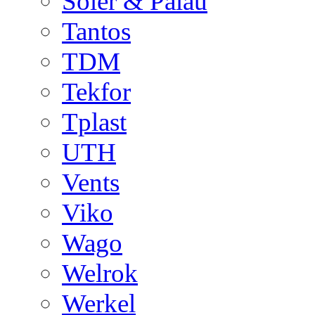
Soler & Palau
Tantos
TDM
Tekfor
Tplast
UTH
Vents
Viko
Wago
Welrok
Werkel