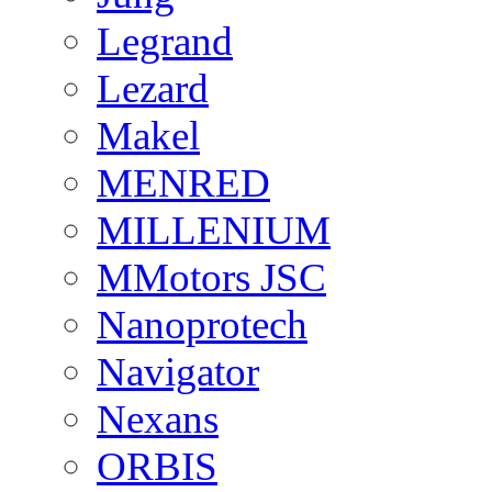
Legrand
Lezard
Makel
MENRED
MILLENIUM
MMotors JSC
Nanoprotech
Navigator
Nexans
ORBIS