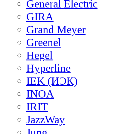
General Electric
GIRA
Grand Meyer
Greenel
Hegel
Hyperline
IEK (ИЭК)
INOA
IRIT
JazzWay
Jung