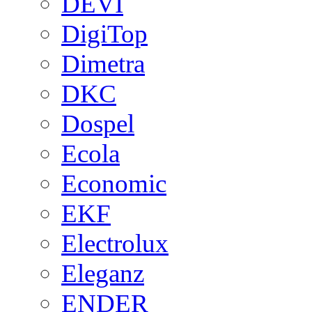
DEVI
DigiTop
Dimetra
DKC
Dospel
Ecola
Economic
EKF
Electrolux
Eleganz
ENDER