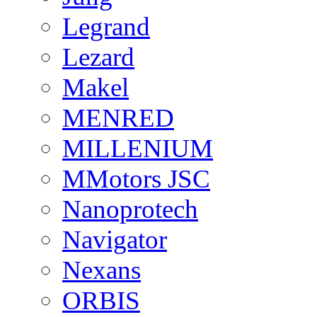
Legrand
Lezard
Makel
MENRED
MILLENIUM
MMotors JSC
Nanoprotech
Navigator
Nexans
ORBIS