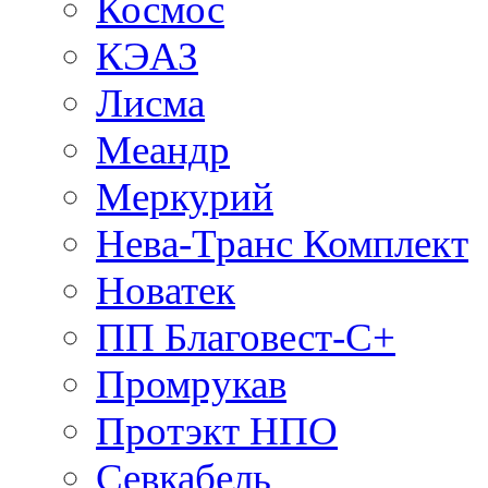
Космос
КЭАЗ
Лисма
Меандр
Меркурий
Нева-Транс Комплект
Новатек
ПП Благовест-С+
Промрукав
Протэкт НПО
Севкабель