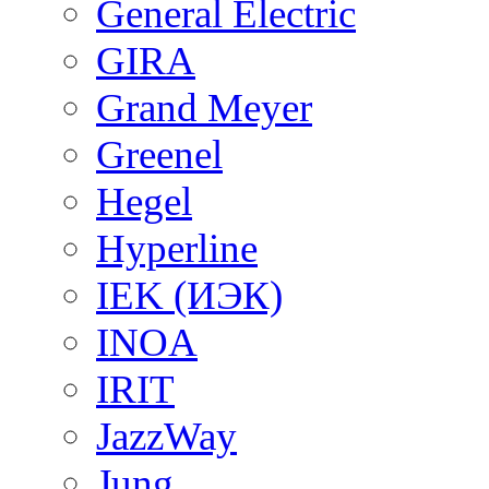
General Electric
GIRA
Grand Meyer
Greenel
Hegel
Hyperline
IEK (ИЭК)
INOA
IRIT
JazzWay
Jung