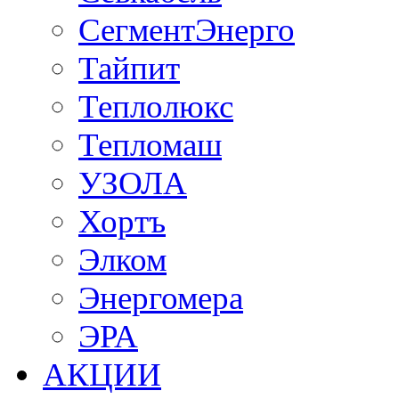
СегментЭнерго
Тайпит
Теплолюкс
Тепломаш
УЗОЛА
Хортъ
Элком
Энергомера
ЭРА
АКЦИИ