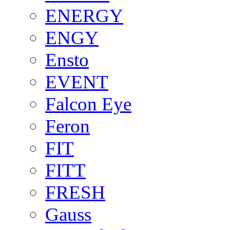
ENERGY
ENGY
Ensto
EVENT
Falcon Eye
Feron
FIT
FITT
FRESH
Gauss