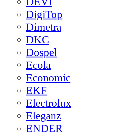
DEVI
DigiTop
Dimetra
DKC
Dospel
Ecola
Economic
EKF
Electrolux
Eleganz
ENDER