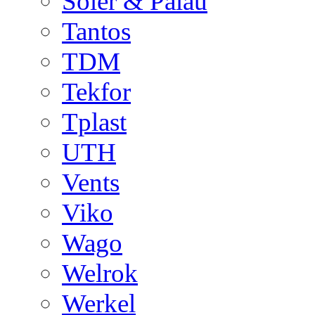
Soler & Palau
Tantos
TDM
Tekfor
Tplast
UTH
Vents
Viko
Wago
Welrok
Werkel