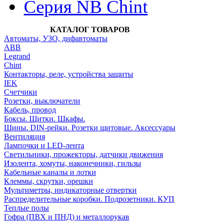
Серия NB Chint
КАТАЛОГ ТОВАРОВ
Автоматы, УЗО, дифавтоматы
АВВ
Legrand
Chint
Контакторы, реле, устройства защиты
IEK
Счетчики
Розетки, выключатели
Кабель, провод
Боксы. Щитки. Шкафы.
Шины. DIN-рейки. Розетки щитовые. Аксессуары
Вентиляция
Лампочки и LED-лента
Светильники, прожекторы, датчики движения
Изолента, хомуты, наконечники, гильзы
Кабельные каналы и лотки
Клеммы, скрутки, орешки
Мультиметры, индикаторные отвертки
Распределительные коробки. Подрозетники. КУП
Теплые полы
Гофра (ПВХ и ПНД) и металлорукав