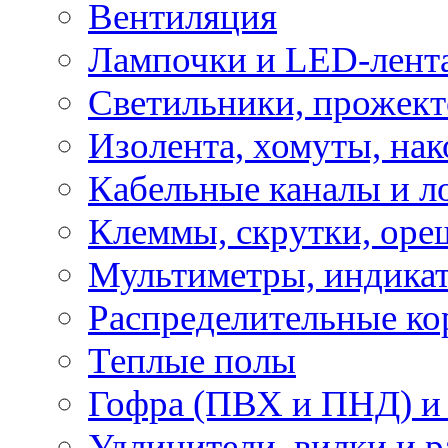
Вентиляция
Лампочки и LED-лент
Светильники, прожект
Изолента, хомуты, нак
Кабельные каналы и л
Клеммы, скрутки, оре
Мультиметры, индикат
Распределительные ко
Теплые полы
Гофра (ПВХ и ПНД) и 
Удлинители, вилки и 