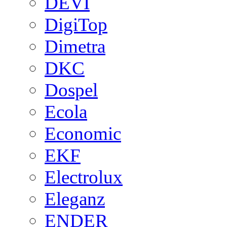
DEVI
DigiTop
Dimetra
DKC
Dospel
Ecola
Economic
EKF
Electrolux
Eleganz
ENDER