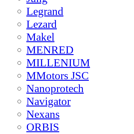
Legrand
Lezard
Makel
MENRED
MILLENIUM
MMotors JSC
Nanoprotech
Navigator
Nexans
ORBIS