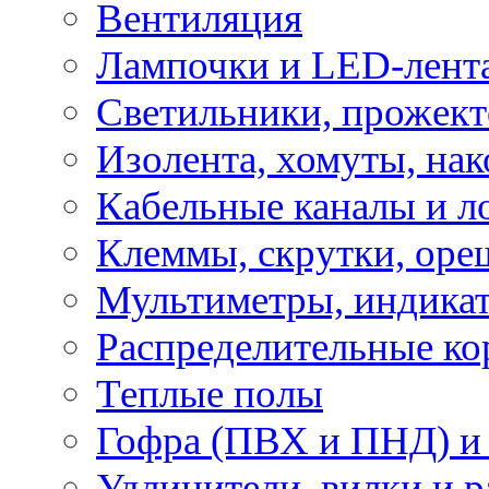
Вентиляция
Лампочки и LED-лент
Светильники, прожект
Изолента, хомуты, нак
Кабельные каналы и л
Клеммы, скрутки, оре
Мультиметры, индикат
Распределительные ко
Теплые полы
Гофра (ПВХ и ПНД) и 
Удлинители, вилки и 