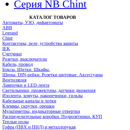
Серия NB Chint
КАТАЛОГ ТОВАРОВ
Автоматы, УЗО, дифавтоматы
АВВ
Legrand
Chint
Контакторы, реле, устройства защиты
IEK
Счетчики
Розетки, выключатели
Кабель, провод
Боксы. Щитки. Шкафы.
Шины. DIN-рейки. Розетки щитовые. Аксессуары
Вентиляция
Лампочки и LED-лента
Светильники, прожекторы, датчики движения
Изолента, хомуты, наконечники, гильзы
Кабельные каналы и лотки
Клеммы, скрутки, орешки
Мультиметры, индикаторные отвертки
Распределительные коробки. Подрозетники. КУП
Теплые полы
Гофра (ПВХ и ПНД) и металлорукав