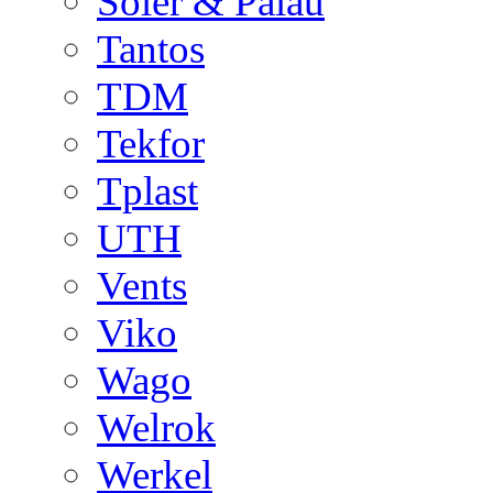
Soler & Palau
Tantos
TDM
Tekfor
Tplast
UTH
Vents
Viko
Wago
Welrok
Werkel