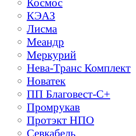
Космос
КЭАЗ
Лисма
Меандр
Меркурий
Нева-Транс Комплект
Новатек
ПП Благовест-С+
Промрукав
Протэкт НПО
Севкабель