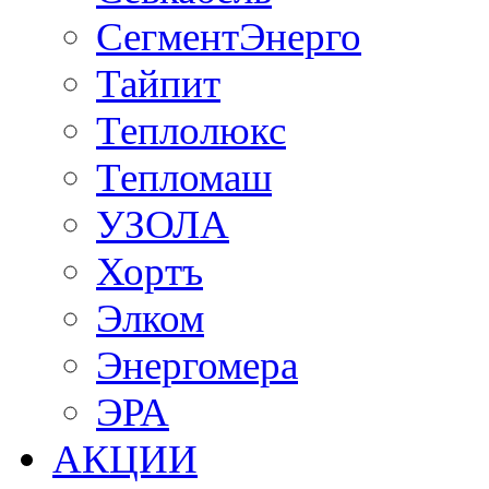
СегментЭнерго
Тайпит
Теплолюкс
Тепломаш
УЗОЛА
Хортъ
Элком
Энергомера
ЭРА
АКЦИИ