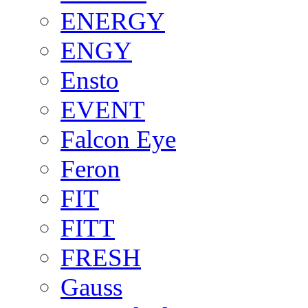
ENERGY
ENGY
Ensto
EVENT
Falcon Eye
Feron
FIT
FITT
FRESH
Gauss