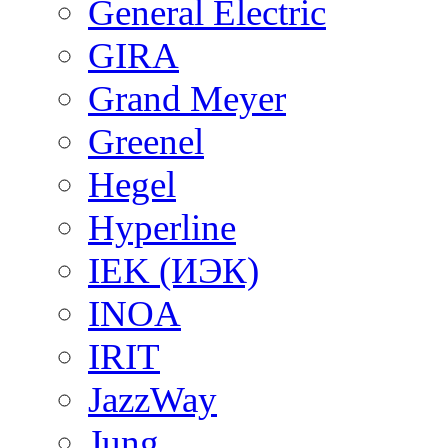
General Electric
GIRA
Grand Meyer
Greenel
Hegel
Hyperline
IEK (ИЭК)
INOA
IRIT
JazzWay
Jung