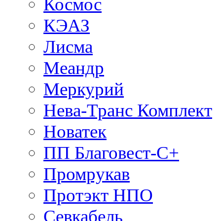
Космос
КЭАЗ
Лисма
Меандр
Меркурий
Нева-Транс Комплект
Новатек
ПП Благовест-С+
Промрукав
Протэкт НПО
Севкабель