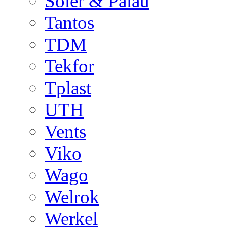
Soler & Palau
Tantos
TDM
Tekfor
Tplast
UTH
Vents
Viko
Wago
Welrok
Werkel