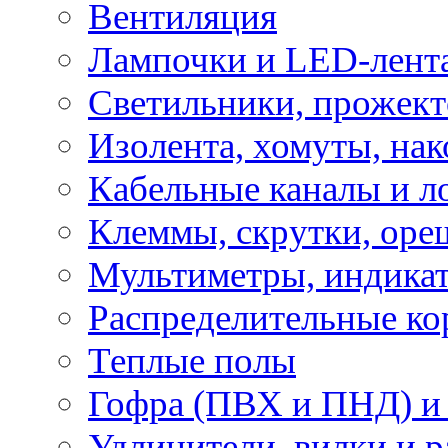
Вентиляция
Лампочки и LED-лент
Светильники, прожект
Изолента, хомуты, нак
Кабельные каналы и л
Клеммы, скрутки, оре
Мультиметры, индикат
Распределительные ко
Теплые полы
Гофра (ПВХ и ПНД) и 
Удлинители, вилки и 