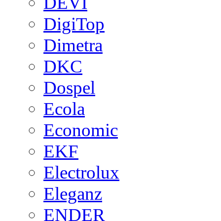
DEVI
DigiTop
Dimetra
DKC
Dospel
Ecola
Economic
EKF
Electrolux
Eleganz
ENDER