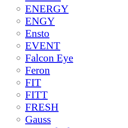
ENERGY
ENGY
Ensto
EVENT
Falcon Eye
Feron
FIT
FITT
FRESH
Gauss