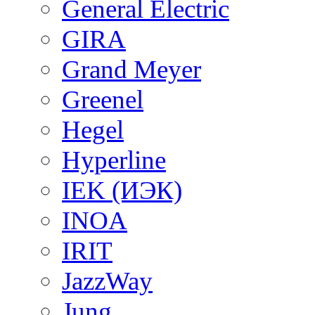
General Electric
GIRA
Grand Meyer
Greenel
Hegel
Hyperline
IEK (ИЭК)
INOA
IRIT
JazzWay
Jung