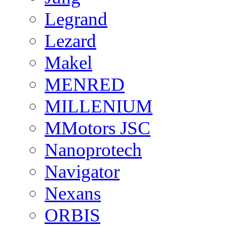
Legrand
Lezard
Makel
MENRED
MILLENIUM
MMotors JSC
Nanoprotech
Navigator
Nexans
ORBIS