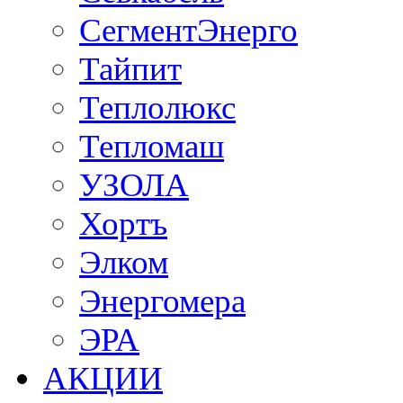
СегментЭнерго
Тайпит
Теплолюкс
Тепломаш
УЗОЛА
Хортъ
Элком
Энергомера
ЭРА
АКЦИИ