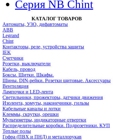
Серия NB Chint
КАТАЛОГ ТОВАРОВ
Автоматы, УЗО, дифавтоматы
АВВ
Legrand
Chint
Контакторы, реле, устройства защиты
IEK
Счетчики
Розетки, выключатели
Кабель, провод
Боксы. Щитки. Шкафы.
Шины. DIN-рейки. Розетки щитовые. Аксессуары
Вентиляция
Лампочки и LED-лента
Светильники, прожекторы, датчики движения
Изолента, хомуты, наконечники, гильзы
Кабельные каналы и лотки
Клеммы, скрутки, орешки
Мультиметры, индикаторные отвертки
Распределительные коробки. Подрозетники. КУП
Теплые полы
Гофра (ПВХ и ПНД) и металлорукав