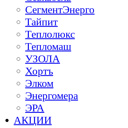
СегментЭнерго
Тайпит
Теплолюкс
Тепломаш
УЗОЛА
Хортъ
Элком
Энергомера
ЭРА
АКЦИИ