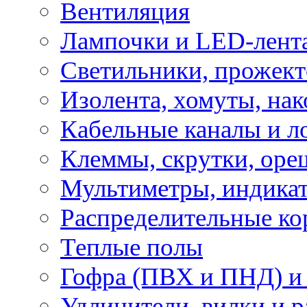
Вентиляция
Лампочки и LED-лент
Светильники, прожект
Изолента, хомуты, нак
Кабельные каналы и л
Клеммы, скрутки, оре
Мультиметры, индикат
Распределительные ко
Теплые полы
Гофра (ПВХ и ПНД) и 
Удлинители, вилки и 