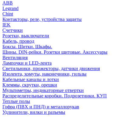
АВВ
Legrand
Chint
Контакторы, реле, устройства защиты
IEK
Счетчики
Розетки, выключатели
Кабель, провод
Боксы. Щитки. Шкафы.
Шины. DIN-рейки. Розетки щитовые. Аксессуары
Вентиляция
Лампочки и LED-лента
Светильники, прожекторы, датчики движения
Изолента, хомуты, наконечники, гильзы
Кабельные каналы и лотки
Клеммы, скрутки, орешки
Мультиметры, индикаторные отвертки
Распределительные коробки. Подрозетники. КУП
Теплые полы
Гофра (ПВХ и ПНД) и металлорукав
Удлинители, вилки и разъемы