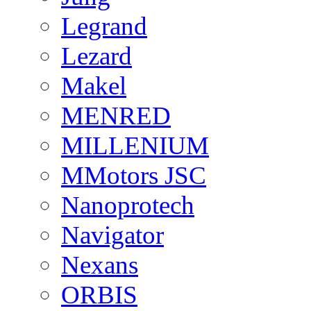
Legrand
Lezard
Makel
MENRED
MILLENIUM
MMotors JSC
Nanoprotech
Navigator
Nexans
ORBIS