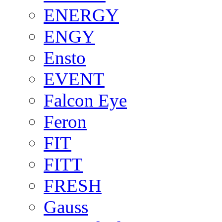
ENERGY
ENGY
Ensto
EVENT
Falcon Eye
Feron
FIT
FITT
FRESH
Gauss