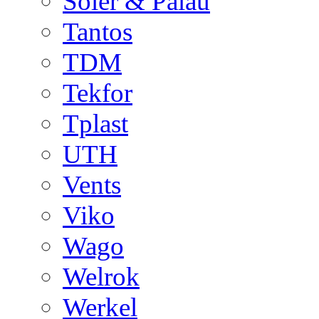
Soler & Palau
Tantos
TDM
Tekfor
Tplast
UTH
Vents
Viko
Wago
Welrok
Werkel