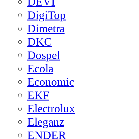
DEVI
DigiTop
Dimetra
DKC
Dospel
Ecola
Economic
EKF
Electrolux
Eleganz
ENDER