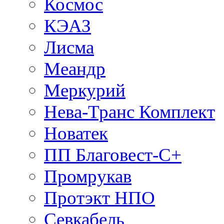
Космос
КЭАЗ
Лисма
Меандр
Меркурий
Нева-Транс Комплект
Новатек
ПП Благовест-С+
Промрукав
Протэкт НПО
Севкабель