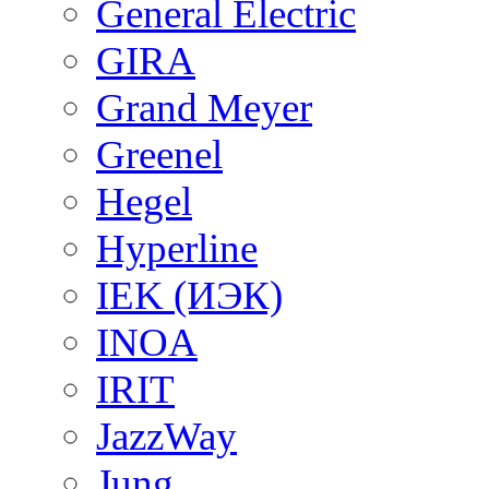
General Electric
GIRA
Grand Meyer
Greenel
Hegel
Hyperline
IEK (ИЭК)
INOA
IRIT
JazzWay
Jung