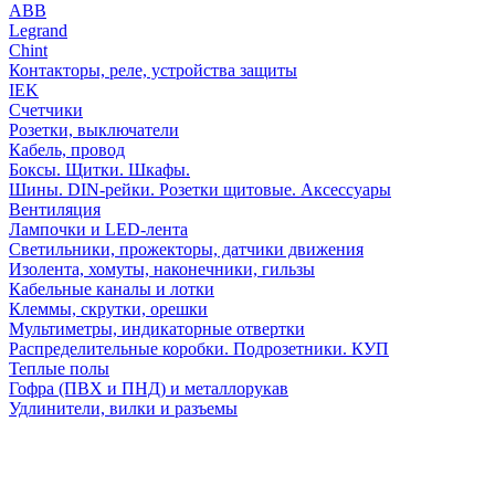
АВВ
Legrand
Chint
Контакторы, реле, устройства защиты
IEK
Счетчики
Розетки, выключатели
Кабель, провод
Боксы. Щитки. Шкафы.
Шины. DIN-рейки. Розетки щитовые. Аксессуары
Вентиляция
Лампочки и LED-лента
Светильники, прожекторы, датчики движения
Изолента, хомуты, наконечники, гильзы
Кабельные каналы и лотки
Клеммы, скрутки, орешки
Мультиметры, индикаторные отвертки
Распределительные коробки. Подрозетники. КУП
Теплые полы
Гофра (ПВХ и ПНД) и металлорукав
Удлинители, вилки и разъемы