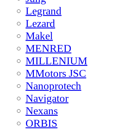
Legrand
Lezard
Makel
MENRED
MILLENIUM
MMotors JSC
Nanoprotech
Navigator
Nexans
ORBIS