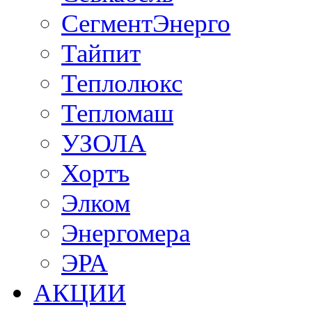
СегментЭнерго
Тайпит
Теплолюкс
Тепломаш
УЗОЛА
Хортъ
Элком
Энергомера
ЭРА
АКЦИИ