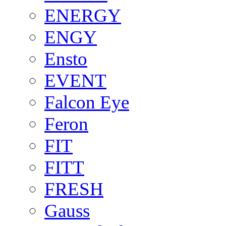
ENERGY
ENGY
Ensto
EVENT
Falcon Eye
Feron
FIT
FITT
FRESH
Gauss