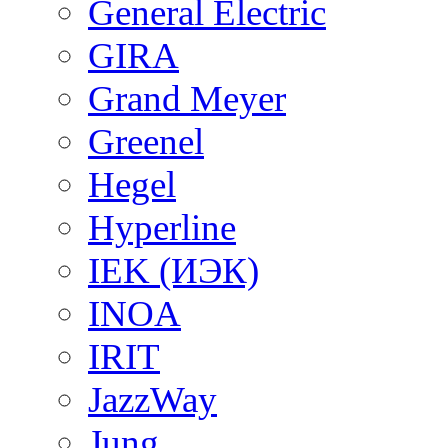
General Electric
GIRA
Grand Meyer
Greenel
Hegel
Hyperline
IEK (ИЭК)
INOA
IRIT
JazzWay
Jung