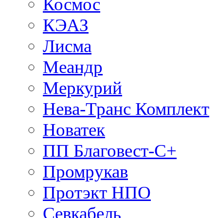
Космос
КЭАЗ
Лисма
Меандр
Меркурий
Нева-Транс Комплект
Новатек
ПП Благовест-С+
Промрукав
Протэкт НПО
Севкабель