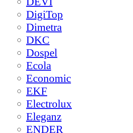
DEVI
DigiTop
Dimetra
DKC
Dospel
Ecola
Economic
EKF
Electrolux
Eleganz
ENDER