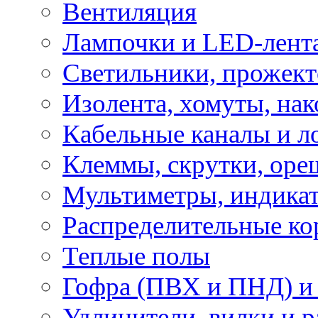
Вентиляция
Лампочки и LED-лент
Светильники, прожект
Изолента, хомуты, нак
Кабельные каналы и л
Клеммы, скрутки, оре
Мультиметры, индикат
Распределительные ко
Теплые полы
Гофра (ПВХ и ПНД) и 
Удлинители, вилки и 