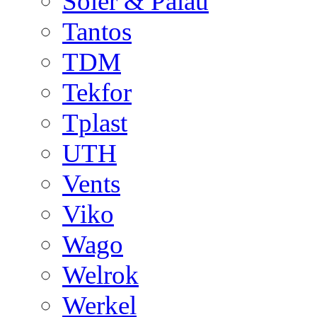
Soler & Palau
Tantos
TDM
Tekfor
Tplast
UTH
Vents
Viko
Wago
Welrok
Werkel