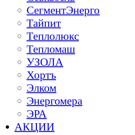
СегментЭнерго
Тайпит
Теплолюкс
Тепломаш
УЗОЛА
Хортъ
Элком
Энергомера
ЭРА
АКЦИИ