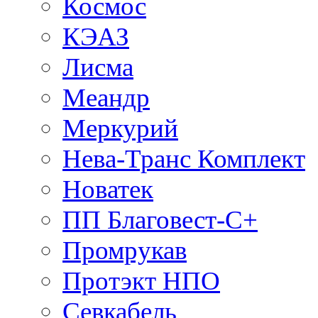
Космос
КЭАЗ
Лисма
Меандр
Меркурий
Нева-Транс Комплект
Новатек
ПП Благовест-С+
Промрукав
Протэкт НПО
Севкабель