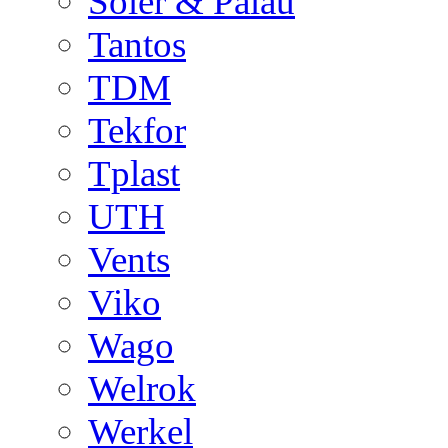
Soler & Palau
Tantos
TDM
Tekfor
Tplast
UTH
Vents
Viko
Wago
Welrok
Werkel