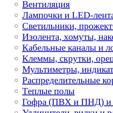
Вентиляция
Лампочки и LED-лент
Светильники, прожект
Изолента, хомуты, нак
Кабельные каналы и л
Клеммы, скрутки, оре
Мультиметры, индикат
Распределительные ко
Теплые полы
Гофра (ПВХ и ПНД) и 
Удлинители, вилки и 