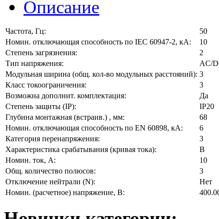
Описание
Частота, Гц:
50
Номин. отключающая способность по IEC 60947-2, кА:
10
Степень загрязнения:
2
Тип напряжения:
AC/DC
Модульная ширина (общ. кол-во модульных расстояний):
3
Класс токоограничения:
3
Возможна дополнит. комплектация:
Да
Степень защиты (IP):
IP20
Глубина монтажная (встраив.) , мм:
68
Номин. отключающая способность по EN 60898, кА:
6
Категория перенапряжения:
3
Характеристика срабатывания (кривая тока):
B
Номин. ток, А:
10
Общ. количество полюсов:
3
Отключение нейтрали (N):
Нет
Номин. (расчетное) напряжение, В:
400.0
Новинки категории: