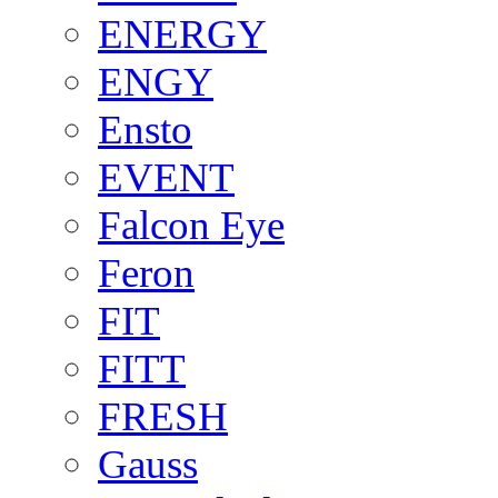
ENERGY
ENGY
Ensto
EVENT
Falcon Eye
Feron
FIT
FITT
FRESH
Gauss