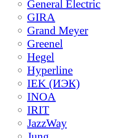
General Electric
GIRA
Grand Meyer
Greenel
Hegel
Hyperline
IEK (ИЭК)
INOA
IRIT
JazzWay
Jung