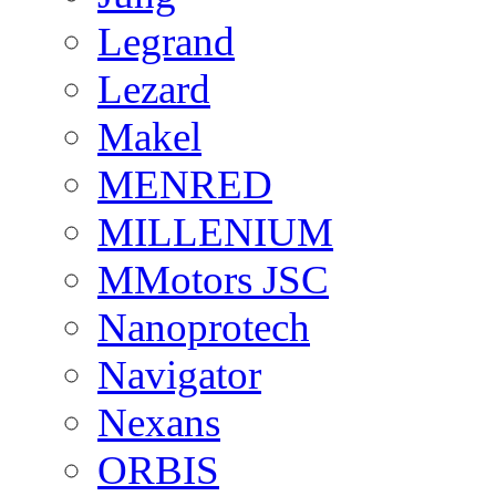
Legrand
Lezard
Makel
MENRED
MILLENIUM
MMotors JSC
Nanoprotech
Navigator
Nexans
ORBIS