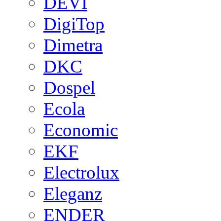
DEVI
DigiTop
Dimetra
DKC
Dospel
Ecola
Economic
EKF
Electrolux
Eleganz
ENDER