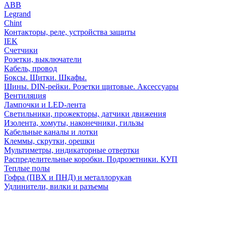
АВВ
Legrand
Chint
Контакторы, реле, устройства защиты
IEK
Счетчики
Розетки, выключатели
Кабель, провод
Боксы. Щитки. Шкафы.
Шины. DIN-рейки. Розетки щитовые. Аксессуары
Вентиляция
Лампочки и LED-лента
Светильники, прожекторы, датчики движения
Изолента, хомуты, наконечники, гильзы
Кабельные каналы и лотки
Клеммы, скрутки, орешки
Мультиметры, индикаторные отвертки
Распределительные коробки. Подрозетники. КУП
Теплые полы
Гофра (ПВХ и ПНД) и металлорукав
Удлинители, вилки и разъемы