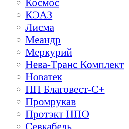
Космос
КЭАЗ
Лисма
Меандр
Меркурий
Нева-Транс Комплект
Новатек
ПП Благовест-С+
Промрукав
Протэкт НПО
Севкабель