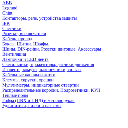
АВВ
Legrand
Chint
Контакторы, реле, устройства защиты
IEK
Счетчики
Розетки, выключатели
Кабель, провод
Боксы. Щитки. Шкафы.
Шины. DIN-рейки. Розетки щитовые. Аксессуары
Вентиляция
Лампочки и LED-лента
Светильники, прожекторы, датчики движения
Изолента, хомуты, наконечники, гильзы
Кабельные каналы и лотки
Клеммы, скрутки, орешки
Мультиметры, индикаторные отвертки
Распределительные коробки. Подрозетники. КУП
Теплые полы
Гофра (ПВХ и ПНД) и металлорукав
Удлинители, вилки и разъемы