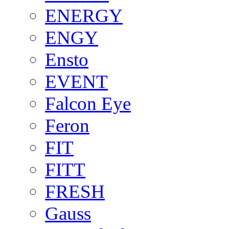
ENERGY
ENGY
Ensto
EVENT
Falcon Eye
Feron
FIT
FITT
FRESH
Gauss