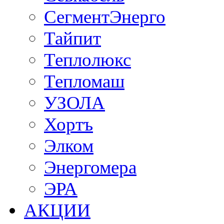
СегментЭнерго
Тайпит
Теплолюкс
Тепломаш
УЗОЛА
Хортъ
Элком
Энергомера
ЭРА
АКЦИИ