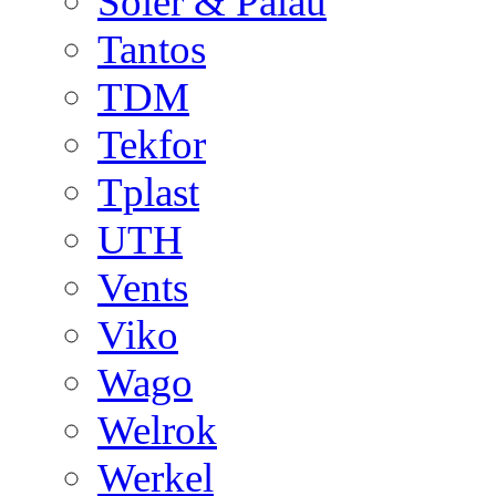
Soler & Palau
Tantos
TDM
Tekfor
Tplast
UTH
Vents
Viko
Wago
Welrok
Werkel