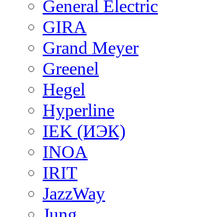
General Electric
GIRA
Grand Meyer
Greenel
Hegel
Hyperline
IEK (ИЭК)
INOA
IRIT
JazzWay
Jung