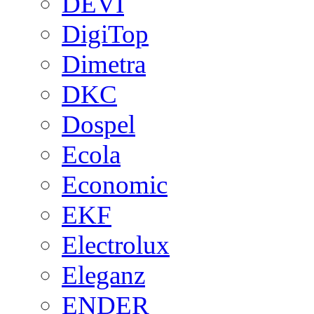
DEVI
DigiTop
Dimetra
DKC
Dospel
Ecola
Economic
EKF
Electrolux
Eleganz
ENDER