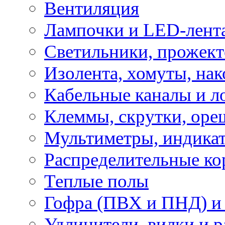
Вентиляция
Лампочки и LED-лент
Светильники, прожект
Изолента, хомуты, нак
Кабельные каналы и л
Клеммы, скрутки, оре
Мультиметры, индикат
Распределительные ко
Теплые полы
Гофра (ПВХ и ПНД) и 
Удлинители, вилки и 