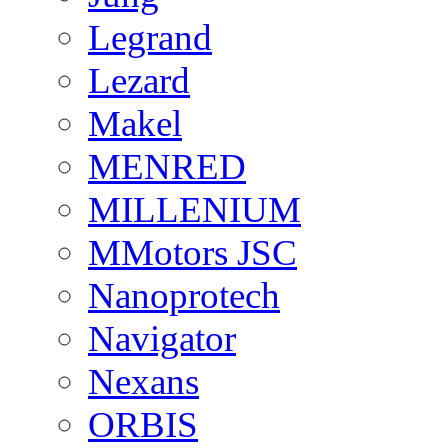
Legrand
Lezard
Makel
MENRED
MILLENIUM
MMotors JSC
Nanoprotech
Navigator
Nexans
ORBIS