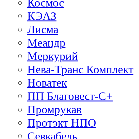
Космос
КЭАЗ
Лисма
Меандр
Меркурий
Нева-Транс Комплект
Новатек
ПП Благовест-С+
Промрукав
Протэкт НПО
Севкабель