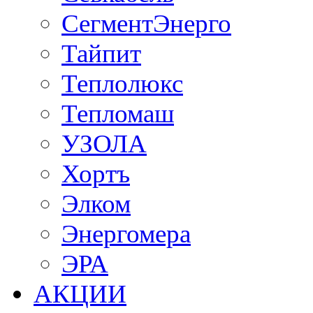
СегментЭнерго
Тайпит
Теплолюкс
Тепломаш
УЗОЛА
Хортъ
Элком
Энергомера
ЭРА
АКЦИИ