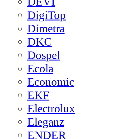
DEVI
DigiTop
Dimetra
DKC
Dospel
Ecola
Economic
EKF
Electrolux
Eleganz
ENDER