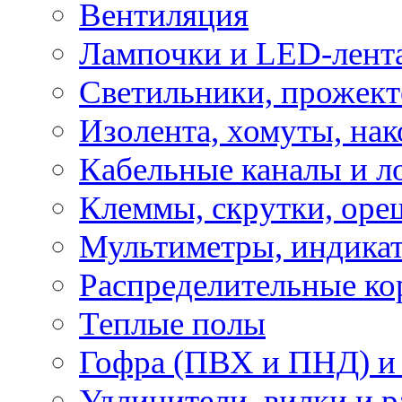
Вентиляция
Лампочки и LED-лент
Светильники, прожект
Изолента, хомуты, нак
Кабельные каналы и л
Клеммы, скрутки, оре
Мультиметры, индикат
Распределительные ко
Теплые полы
Гофра (ПВХ и ПНД) и 
Удлинители, вилки и 