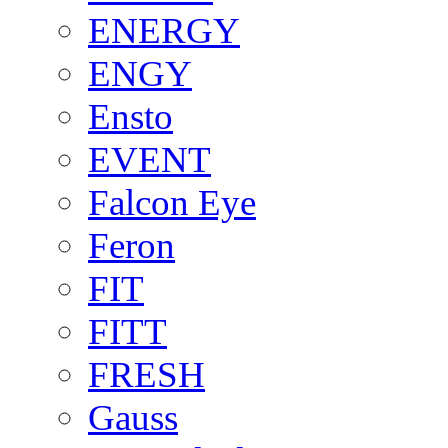
ENERGY
ENGY
Ensto
EVENT
Falcon Eye
Feron
FIT
FITT
FRESH
Gauss