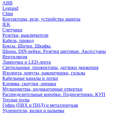
АВВ
Legrand
Chint
Контакторы, реле, устройства защиты
IEK
Счетчики
Розетки, выключатели
Кабель, провод
Боксы. Щитки. Шкафы.
Шины. DIN-рейки. Розетки щитовые. Аксессуары
Вентиляция
Лампочки и LED-лента
Светильники, прожекторы, датчики движения
Изолента, хомуты, наконечники, гильзы
Кабельные каналы и лотки
Клеммы, скрутки, орешки
Мультиметры, индикаторные отвертки
Распределительные коробки. Подрозетники. КУП
Теплые полы
Гофра (ПВХ и ПНД) и металлорукав
Удлинители, вилки и разъемы