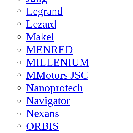
Legrand
Lezard
Makel
MENRED
MILLENIUM
MMotors JSC
Nanoprotech
Navigator
Nexans
ORBIS