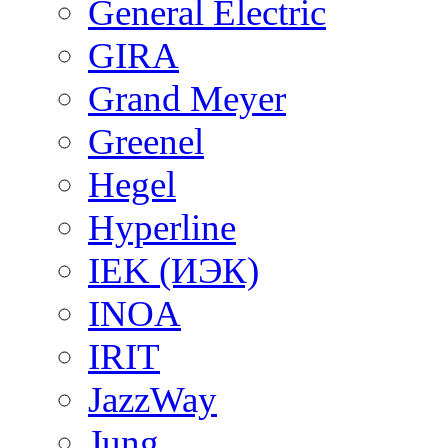
General Electric
GIRA
Grand Meyer
Greenel
Hegel
Hyperline
IEK (ИЭК)
INOA
IRIT
JazzWay
Jung