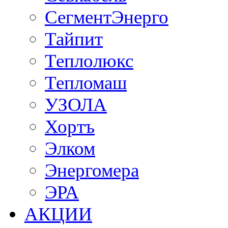
СегментЭнерго
Тайпит
Теплолюкс
Тепломаш
УЗОЛА
Хортъ
Элком
Энергомера
ЭРА
АКЦИИ