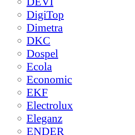
DEVI
DigiTop
Dimetra
DKC
Dospel
Ecola
Economic
EKF
Electrolux
Eleganz
ENDER