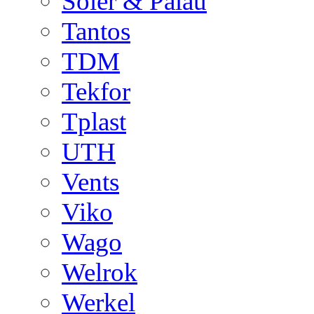
Soler & Palau
Tantos
TDM
Tekfor
Tplast
UTH
Vents
Viko
Wago
Welrok
Werkel