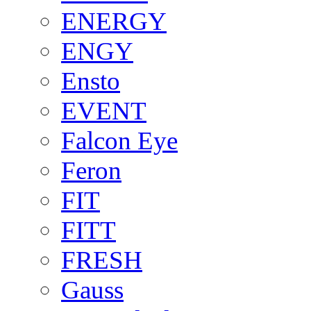
ENERGY
ENGY
Ensto
EVENT
Falcon Eye
Feron
FIT
FITT
FRESH
Gauss