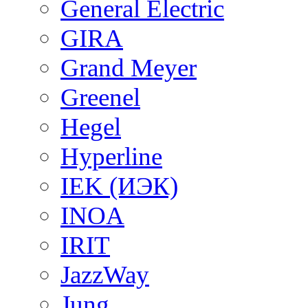
General Electric
GIRA
Grand Meyer
Greenel
Hegel
Hyperline
IEK (ИЭК)
INOA
IRIT
JazzWay
Jung