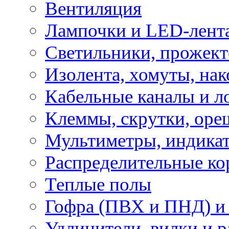
Вентиляция
Лампочки и LED-лент
Светильники, прожект
Изолента, хомуты, нак
Кабельные каналы и л
Клеммы, скрутки, оре
Мультиметры, индикат
Распределительные ко
Теплые полы
Гофра (ПВХ и ПНД) и 
Удлинители, вилки и 