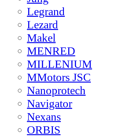
Legrand
Lezard
Makel
MENRED
MILLENIUM
MMotors JSC
Nanoprotech
Navigator
Nexans
ORBIS