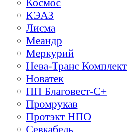
Космос
КЭАЗ
Лисма
Меандр
Меркурий
Нева-Транс Комплект
Новатек
ПП Благовест-С+
Промрукав
Протэкт НПО
Севкабель