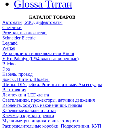
Glossa Титан
КАТАЛОГ ТОВАРОВ
Автоматы, УЗО, дифавтоматы
Счетчики
Розетки, выключатели
Schneider Electric
Legrand
Werkel
Ретро розетки и выключатели Bironi
ViKo Palmiye (IP54 влагозащищенные)
Bticino
Эра
Кабель, провод
Боксы. Щитки. Шкафы.
Шины. DIN-рейки. Розетки щитовые. Аксессуары
Вентиляция
Лампочки и LED-лента
Светильники, прожекторы, датчики движения
Изолента, хомуты, наконечники, гильзы
Кабельные каналы и лотки
Клеммы, скрутки, орешки
Мультиметры, индикаторные отвертки
Распределительные коробки. Подрозетники. КУП