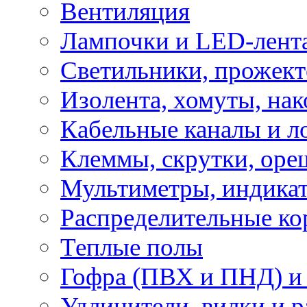
Вентиляция
Лампочки и LED-лент
Светильники, прожект
Изолента, хомуты, нак
Кабельные каналы и л
Клеммы, скрутки, оре
Мультиметры, индикат
Распределительные ко
Теплые полы
Гофра (ПВХ и ПНД) и 
Удлинители, вилки и 