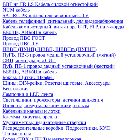
ВВГ нг-FR-LS Кабель силовой огнестойкий
NUM кабель
SAT RG PK кабель телевизионный - TV
Кабель телефонный, сигнальный, для видеонаблюдения
Кабель компьютерный, витая пара UTP, FTP, патч-корды
ВБбШв, АВБбШв кабель
Провод ПВС ГОСТ
Провод ПВС ТУ
ПВВП (ПУНП) ШВВП, ШВВПm (ПУГНП)
ПуГВ, ПВ-3 провод медный установочный (мягкий)
СИП, арматура для СИП
ПуВ, ПВ-1 провод медный установочный (жесткий)
ВБбШв, АВБбШв кабель
Боксы. Щитки. Шкафы.
Шины. DIN-рейки. Розетки щитовые. Аксессуары
Вентиляция
Лампочки и LED-лента
Светильники, прожекторы, датчики движения
Изолента, хомуты, наконечники, гильзы
Кабельные каналы и лотки
Клеммы, скрутки, орешки
Мультиметры, индикаторные отвертки
Распределительные коробки. Подрозетники. КУП
Теплые полы
Гофра (ПВХ и ПНД) и металлорукав