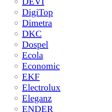
DEVI
DigiTop
Dimetra
DKC
Dospel
Ecola
Economic
EKF
Electrolux
Eleganz
ENDER