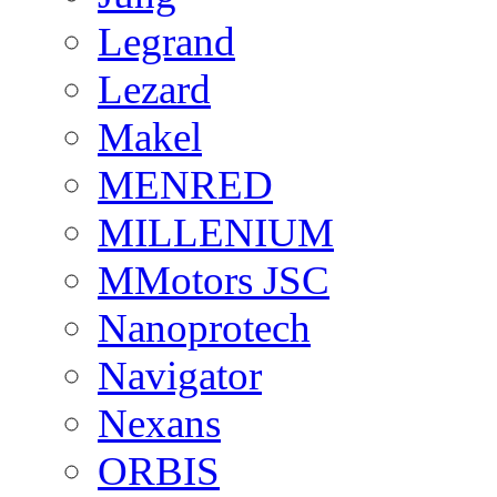
Legrand
Lezard
Makel
MENRED
MILLENIUM
MMotors JSC
Nanoprotech
Navigator
Nexans
ORBIS