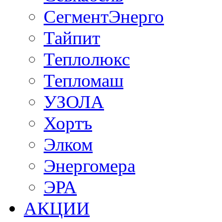
СегментЭнерго
Тайпит
Теплолюкс
Тепломаш
УЗОЛА
Хортъ
Элком
Энергомера
ЭРА
АКЦИИ