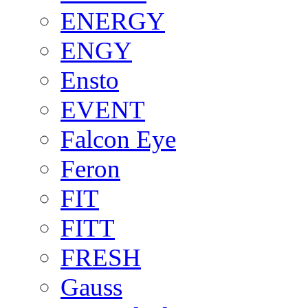
ENERGY
ENGY
Ensto
EVENT
Falcon Eye
Feron
FIT
FITT
FRESH
Gauss