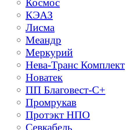
Космос
КЭАЗ
Лисма
Меандр
Меркурий
Нева-Транс Комплект
Новатек
ПП Благовест-С+
Промрукав
Протэкт НПО
Севкабель