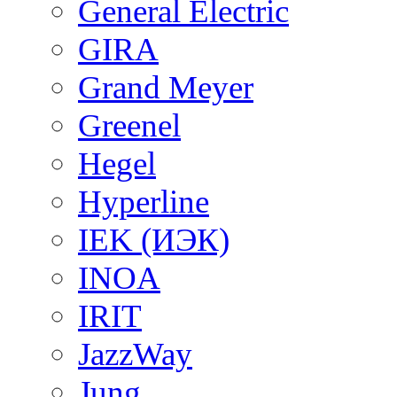
General Electric
GIRA
Grand Meyer
Greenel
Hegel
Hyperline
IEK (ИЭК)
INOA
IRIT
JazzWay
Jung