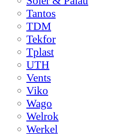
Soler & Palau
Tantos
TDM
Tekfor
Tplast
UTH
Vents
Viko
Wago
Welrok
Werkel