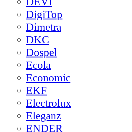
DEVI
DigiTop
Dimetra
DKC
Dospel
Ecola
Economic
EKF
Electrolux
Eleganz
ENDER