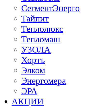
СегментЭнерго
Тайпит
Теплолюкс
Тепломаш
УЗОЛА
Хортъ
Элком
Энергомера
ЭРА
АКЦИИ