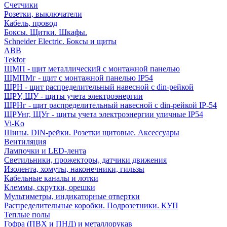
Счетчики
Розетки, выключатели
Кабель, провод
Боксы. Щитки. Шкафы.
Schneider Electric. Боксы и щиты
ABB
Tekfor
ЩМП - щит металлический с монтажной панелью
ЩМПМг - щит с монтажной панелью IP54
ЩРН - щит распределительный навесной с din-рейкой
ЩРУ, ЩУ - щиты учета электроэнергии
ЩРНг - щит распределительный навесной с din-рейкой IP-54
ЩРУнг, ЩУг - щиты учета электроэнергии уличные IP54
Vi-Ko
Шины. DIN-рейки. Розетки щитовые. Аксессуары
Вентиляция
Лампочки и LED-лента
Светильники, прожекторы, датчики движения
Изолента, хомуты, наконечники, гильзы
Кабельные каналы и лотки
Клеммы, скрутки, орешки
Мультиметры, индикаторные отвертки
Распределительные коробки. Подрозетники. КУП
Теплые полы
Гофра (ПВХ и ПНД) и металлорукав