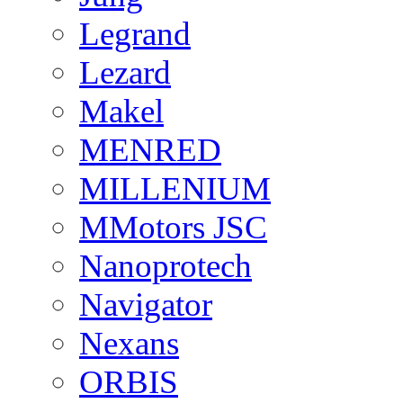
Legrand
Lezard
Makel
MENRED
MILLENIUM
MMotors JSC
Nanoprotech
Navigator
Nexans
ORBIS