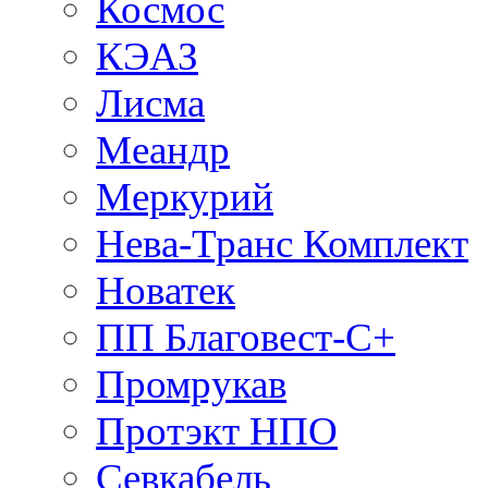
Космос
КЭАЗ
Лисма
Меандр
Меркурий
Нева-Транс Комплект
Новатек
ПП Благовест-С+
Промрукав
Протэкт НПО
Севкабель