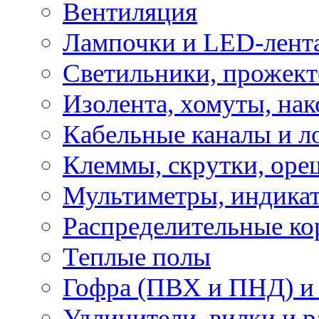
Вентиляция
Лампочки и LED-лент
Светильники, прожект
Изолента, хомуты, нак
Кабельные каналы и л
Клеммы, скрутки, оре
Мультиметры, индикат
Распределительные ко
Теплые полы
Гофра (ПВХ и ПНД) и 
Удлинители, вилки и 