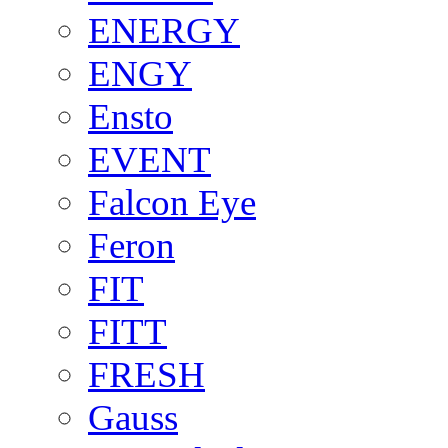
ENERGY
ENGY
Ensto
EVENT
Falcon Eye
Feron
FIT
FITT
FRESH
Gauss