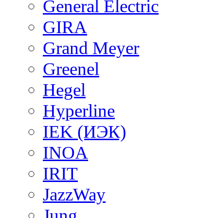
General Electric
GIRA
Grand Meyer
Greenel
Hegel
Hyperline
IEK (ИЭК)
INOA
IRIT
JazzWay
Jung