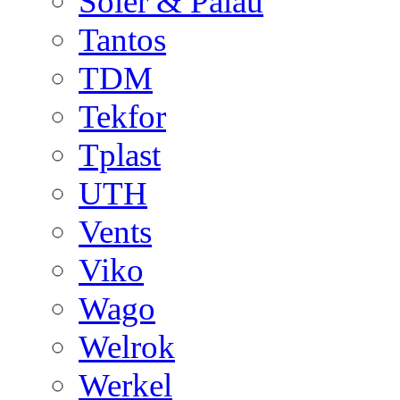
Soler & Palau
Tantos
TDM
Tekfor
Tplast
UTH
Vents
Viko
Wago
Welrok
Werkel