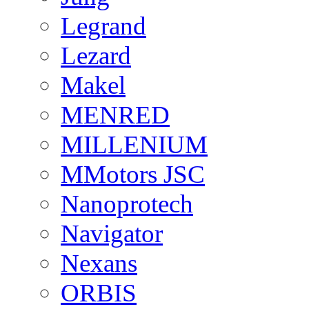
Legrand
Lezard
Makel
MENRED
MILLENIUM
MMotors JSC
Nanoprotech
Navigator
Nexans
ORBIS