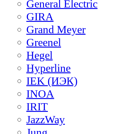
General Electric
GIRA
Grand Meyer
Greenel
Hegel
Hyperline
IEK (ИЭК)
INOA
IRIT
JazzWay
Jung