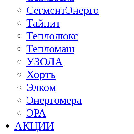
СегментЭнерго
Тайпит
Теплолюкс
Тепломаш
УЗОЛА
Хортъ
Элком
Энергомера
ЭРА
АКЦИИ