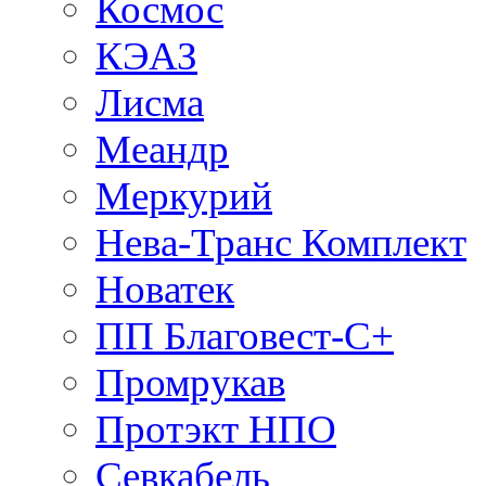
Космос
КЭАЗ
Лисма
Меандр
Меркурий
Нева-Транс Комплект
Новатек
ПП Благовест-С+
Промрукав
Протэкт НПО
Севкабель