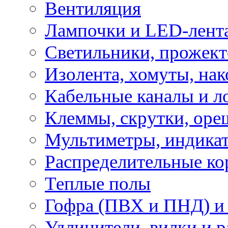
Вентиляция
Лампочки и LED-лент
Светильники, прожект
Изолента, хомуты, нак
Кабельные каналы и л
Клеммы, скрутки, оре
Мультиметры, индикат
Распределительные ко
Теплые полы
Гофра (ПВХ и ПНД) и 
Удлинители, вилки и 