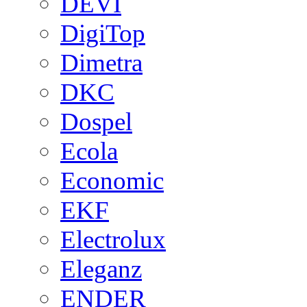
DEVI
DigiTop
Dimetra
DKC
Dospel
Ecola
Economic
EKF
Electrolux
Eleganz
ENDER