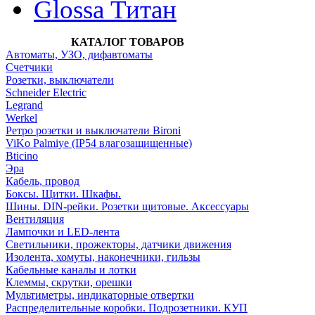
Glossa Титан
КАТАЛОГ ТОВАРОВ
Автоматы, УЗО, дифавтоматы
Счетчики
Розетки, выключатели
Schneider Electric
Legrand
Werkel
Ретро розетки и выключатели Bironi
ViKo Palmiye (IP54 влагозащищенные)
Bticino
Эра
Кабель, провод
Боксы. Щитки. Шкафы.
Шины. DIN-рейки. Розетки щитовые. Аксессуары
Вентиляция
Лампочки и LED-лента
Светильники, прожекторы, датчики движения
Изолента, хомуты, наконечники, гильзы
Кабельные каналы и лотки
Клеммы, скрутки, орешки
Мультиметры, индикаторные отвертки
Распределительные коробки. Подрозетники. КУП