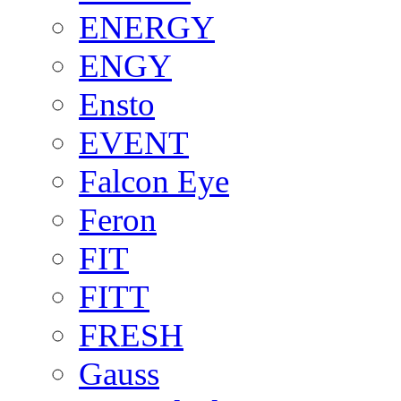
ENERGY
ENGY
Ensto
EVENT
Falcon Eye
Feron
FIT
FITT
FRESH
Gauss