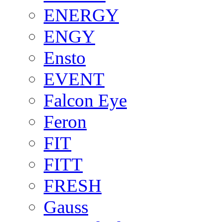
ENERGY
ENGY
Ensto
EVENT
Falcon Eye
Feron
FIT
FITT
FRESH
Gauss