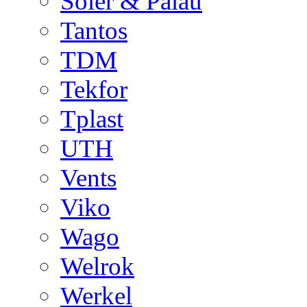
Soler & Palau
Tantos
TDM
Tekfor
Tplast
UTH
Vents
Viko
Wago
Welrok
Werkel