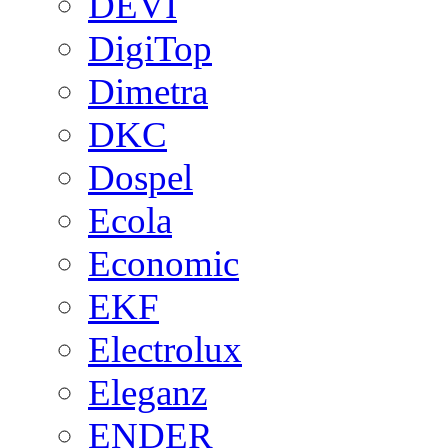
DEVI
DigiTop
Dimetra
DKC
Dospel
Ecola
Economic
EKF
Electrolux
Eleganz
ENDER