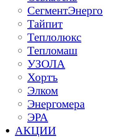
СегментЭнерго
Тайпит
Теплолюкс
Тепломаш
УЗОЛА
Хортъ
Элком
Энергомера
ЭРА
АКЦИИ