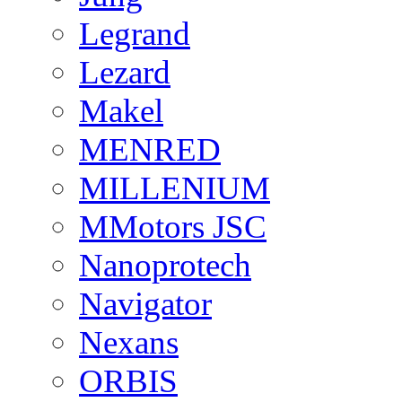
Legrand
Lezard
Makel
MENRED
MILLENIUM
MMotors JSC
Nanoprotech
Navigator
Nexans
ORBIS