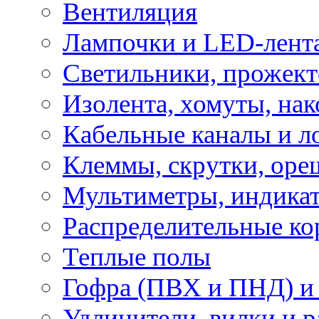
Вентиляция
Лампочки и LED-лент
Светильники, прожект
Изолента, хомуты, нак
Кабельные каналы и л
Клеммы, скрутки, оре
Мультиметры, индикат
Распределительные ко
Теплые полы
Гофра (ПВХ и ПНД) и 
Удлинители, вилки и 