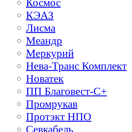
Космос
КЭАЗ
Лисма
Меандр
Меркурий
Нева-Транс Комплект
Новатек
ПП Благовест-С+
Промрукав
Протэкт НПО
Севкабель