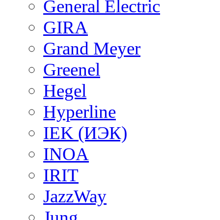
General Electric
GIRA
Grand Meyer
Greenel
Hegel
Hyperline
IEK (ИЭК)
INOA
IRIT
JazzWay
Jung