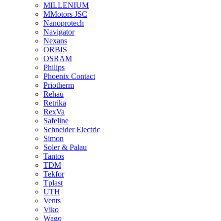
MILLENIUM
MMotors JSC
Nanoprotech
Navigator
Nexans
ORBIS
OSRAM
Philips
Phoenix Contact
Priotherm
Rehau
Retrika
RexVa
Safeline
Schneider Electric
Simon
Soler & Palau
Tantos
TDM
Tekfor
Tplast
UTH
Vents
Viko
Wago