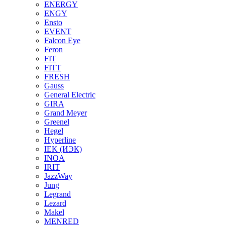
ENERGY
ENGY
Ensto
EVENT
Falcon Eye
Feron
FIT
FITT
FRESH
Gauss
General Electric
GIRA
Grand Meyer
Greenel
Hegel
Hyperline
IEK (ИЭК)
INOA
IRIT
JazzWay
Jung
Legrand
Lezard
Makel
MENRED