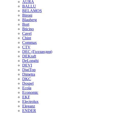
AURA
BALLU
BELAMOS
Bironi
Blauberg
Bort
Bticino
Cavel
Chint
Commax
CTV
DEC (Голландия)
DEKraft
DeLonghi
DEVI
DigiTop
Dimetra
DKC
Dospel
Ecola
Economic
EKF
Electrolux
Eleganz
ENDER