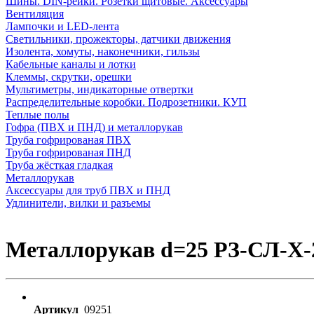
Шины. DIN-рейки. Розетки щитовые. Аксессуары
Вентиляция
Лампочки и LED-лента
Светильники, прожекторы, датчики движения
Изолента, хомуты, наконечники, гильзы
Кабельные каналы и лотки
Клеммы, скрутки, орешки
Мультиметры, индикаторные отвертки
Распределительные коробки. Подрозетники. КУП
Теплые полы
Гофра (ПВХ и ПНД) и металлорукав
Труба гофрированая ПВХ
Труба гофрированая ПНД
Труба жёсткая гладкая
Металлорукав
Аксессуары для труб ПВХ и ПНД
Удлинители, вилки и разъемы
Металлорукав d=25 РЗ-СЛ-Х-
Артикул
09251