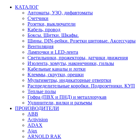
КАТАЛОГ
Автоматы, УЗО, дифавтоматы
Счетчики
Розетки, выключатели
Кабель, провод
Боксы. Щитки. Шкафы.
Шины. DIN-рейки. Розетки щитовые. Аксессуары
Вентиляция
Лампочки и LED-лента
Светильники, прожекторы, датчики движения
Изолента, хомуты, наконечники, гильзы
Кабельные каналы и лотки
Клеммы, скрутки, орешки
Мультиметры, индикаторные отвертки
Распределительные коробки. Подрозетники. КУП
Теплые полы
Гофра (ПВХ и ПНД) и металлорукав
Удлинители, вилки и разъемы
ПРОИЗВОДИТЕЛИ
ABB
Activision
ADAX
Ajax
ARNOLD RAK