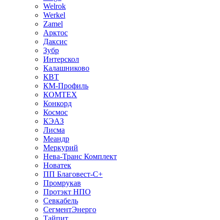
Welrok
Werkel
Zamel
Арктос
Даксис
Зубр
Интерскол
Калашниково
КВТ
КМ-Профиль
КОМТЕХ
Конкорд
Космос
КЭАЗ
Лисма
Меандр
Меркурий
Нева-Транс Комплект
Новатек
ПП Благовест-С+
Промрукав
Протэкт НПО
Севкабель
СегментЭнерго
Тайпит