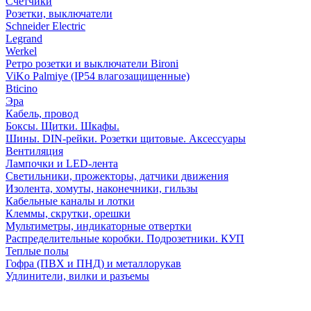
Счетчики
Розетки, выключатели
Schneider Electric
Legrand
Werkel
Ретро розетки и выключатели Bironi
ViKo Palmiye (IP54 влагозащищенные)
Bticino
Эра
Кабель, провод
Боксы. Щитки. Шкафы.
Шины. DIN-рейки. Розетки щитовые. Аксессуары
Вентиляция
Лампочки и LED-лента
Светильники, прожекторы, датчики движения
Изолента, хомуты, наконечники, гильзы
Кабельные каналы и лотки
Клеммы, скрутки, орешки
Мультиметры, индикаторные отвертки
Распределительные коробки. Подрозетники. КУП
Теплые полы
Гофра (ПВХ и ПНД) и металлорукав
Удлинители, вилки и разъемы