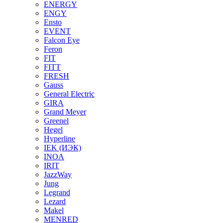
ENERGY
ENGY
Ensto
EVENT
Falcon Eye
Feron
FIT
FITT
FRESH
Gauss
General Electric
GIRA
Grand Meyer
Greenel
Hegel
Hyperline
IEK (ИЭК)
INOA
IRIT
JazzWay
Jung
Legrand
Lezard
Makel
MENRED