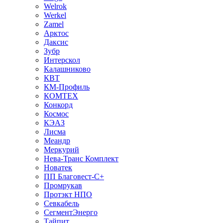
Welrok
Werkel
Zamel
Арктос
Даксис
Зубр
Интерскол
Калашниково
КВТ
КМ-Профиль
КОМТЕХ
Конкорд
Космос
КЭАЗ
Лисма
Меандр
Меркурий
Нева-Транс Комплект
Новатек
ПП Благовест-С+
Промрукав
Протэкт НПО
Севкабель
СегментЭнерго
Тайпит