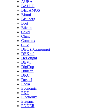
AURA
BALLU
BELAMOS
Bironi
Blauberg
Bort
Bticino
Cavel
Chint
Commax
CTV
DEC (Голландия)
DEKraft
DeLonghi
DEVI
DigiTop
Dimetra
DKC
Dospel
Ecola
Economic
EKF
Electrolux
Eleganz
ENDER