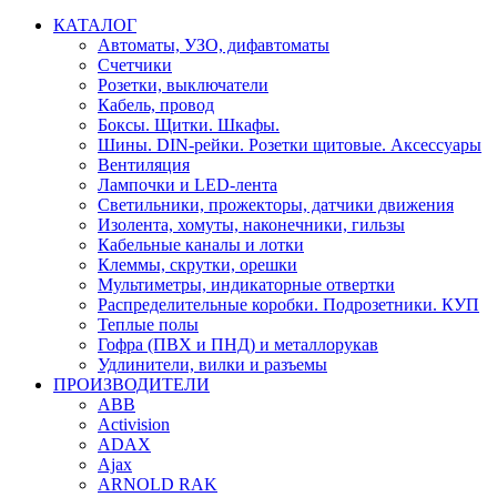
КАТАЛОГ
Автоматы, УЗО, дифавтоматы
Счетчики
Розетки, выключатели
Кабель, провод
Боксы. Щитки. Шкафы.
Шины. DIN-рейки. Розетки щитовые. Аксессуары
Вентиляция
Лампочки и LED-лента
Светильники, прожекторы, датчики движения
Изолента, хомуты, наконечники, гильзы
Кабельные каналы и лотки
Клеммы, скрутки, орешки
Мультиметры, индикаторные отвертки
Распределительные коробки. Подрозетники. КУП
Теплые полы
Гофра (ПВХ и ПНД) и металлорукав
Удлинители, вилки и разъемы
ПРОИЗВОДИТЕЛИ
ABB
Activision
ADAX
Ajax
ARNOLD RAK