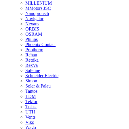
MILLENIUM
MMotors JSC
Nanoprotech
Navigator
Nexans
ORBIS
OSRAM
Philips
Phoenix Contact
Priotherm
Rehau
Retrika
RexVa
Safeline
Schneider Electric
Simon
Soler & Palau
Tantos
TDM
Tekfor
Tplast
UTH
Vents
Viko
Wago