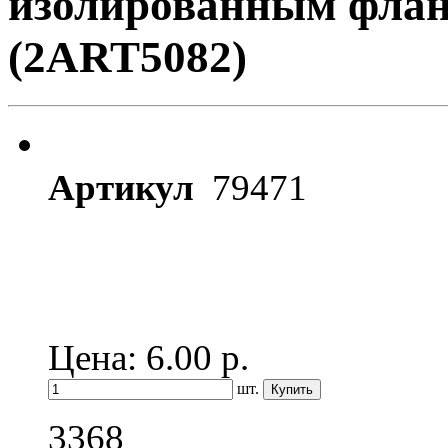
изолированным фла
(2ART5082)
Артикул
79471
Цена: 6.00
р.
шт.
3368