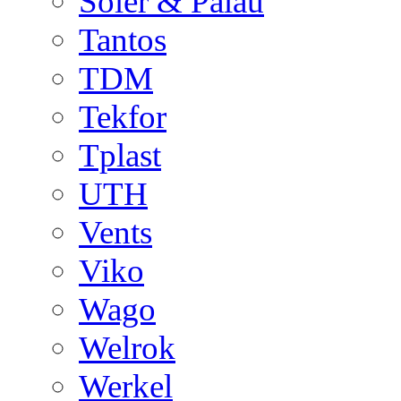
Soler & Palau
Tantos
TDM
Tekfor
Tplast
UTH
Vents
Viko
Wago
Welrok
Werkel