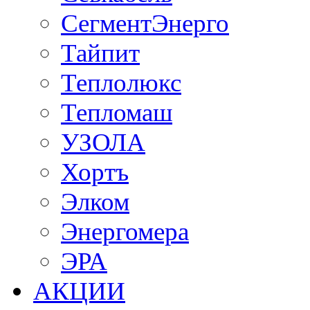
СегментЭнерго
Тайпит
Теплолюкс
Тепломаш
УЗОЛА
Хортъ
Элком
Энергомера
ЭРА
АКЦИИ