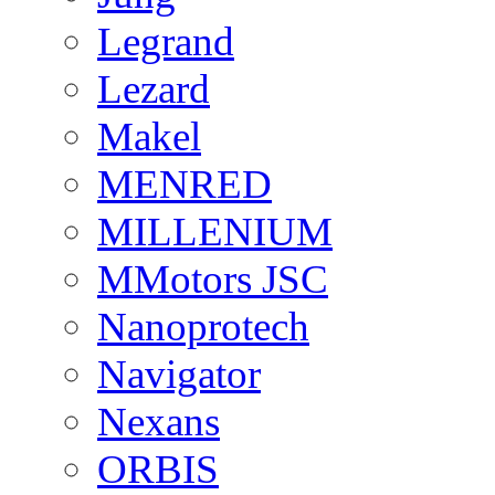
Legrand
Lezard
Makel
MENRED
MILLENIUM
MMotors JSC
Nanoprotech
Navigator
Nexans
ORBIS