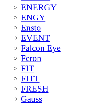
ENERGY
ENGY
Ensto
EVENT
Falcon Eye
Feron
FIT
FITT
FRESH
Gauss