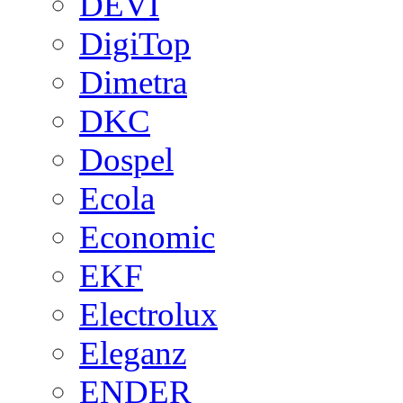
DEVI
DigiTop
Dimetra
DKC
Dospel
Ecola
Economic
EKF
Electrolux
Eleganz
ENDER