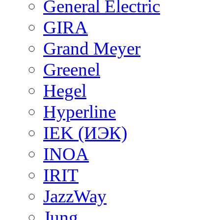
General Electric
GIRA
Grand Meyer
Greenel
Hegel
Hyperline
IEK (ИЭК)
INOA
IRIT
JazzWay
Jung