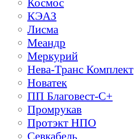
Космос
КЭАЗ
Лисма
Меандр
Меркурий
Нева-Транс Комплект
Новатек
ПП Благовест-С+
Промрукав
Протэкт НПО
Севкабель