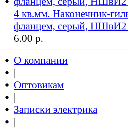
4 кв.мм. Наконечник-гил
фланцем, серый, НШвИ2
6.00
р.
О компании
|
Оптовикам
|
Записки электрика
|