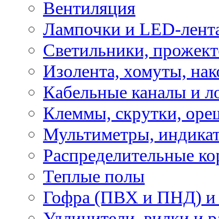
Вентиляция
Лампочки и LED-лент
Светильники, прожект
Изолента, хомуты, нак
Кабельные каналы и л
Клеммы, скрутки, оре
Мультиметры, индикат
Распределительные ко
Теплые полы
Гофра (ПВХ и ПНД) и 
Удлинители, вилки и 