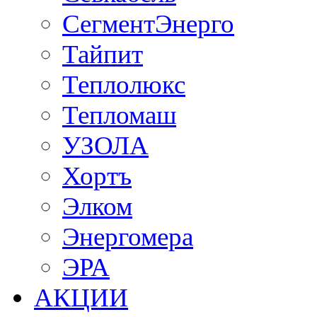
СегментЭнерго
Тайпит
Теплолюкс
Тепломаш
УЗОЛА
Хортъ
Элком
Энергомера
ЭРА
АКЦИИ