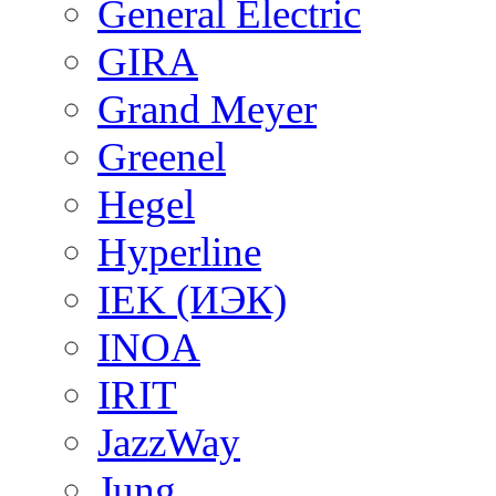
General Electric
GIRA
Grand Meyer
Greenel
Hegel
Hyperline
IEK (ИЭК)
INOA
IRIT
JazzWay
Jung