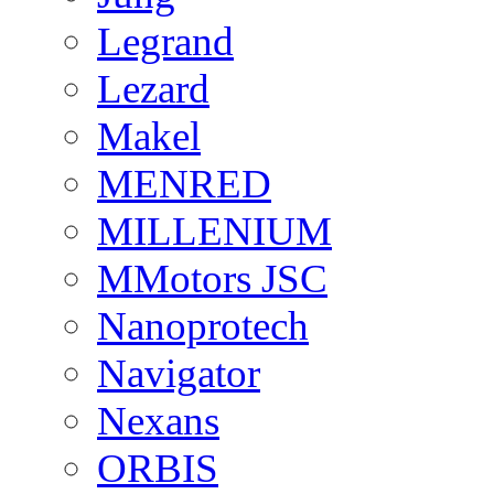
Legrand
Lezard
Makel
MENRED
MILLENIUM
MMotors JSC
Nanoprotech
Navigator
Nexans
ORBIS