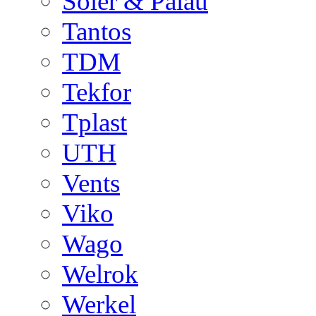
Soler & Palau
Tantos
TDM
Tekfor
Tplast
UTH
Vents
Viko
Wago
Welrok
Werkel