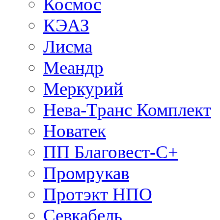
Космос
КЭАЗ
Лисма
Меандр
Меркурий
Нева-Транс Комплект
Новатек
ПП Благовест-С+
Промрукав
Протэкт НПО
Севкабель