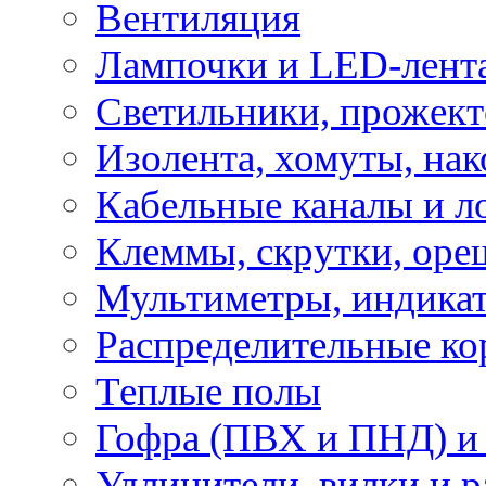
Вентиляция
Лампочки и LED-лент
Светильники, прожект
Изолента, хомуты, нак
Кабельные каналы и л
Клеммы, скрутки, оре
Мультиметры, индикат
Распределительные ко
Теплые полы
Гофра (ПВХ и ПНД) и 
Удлинители, вилки и 