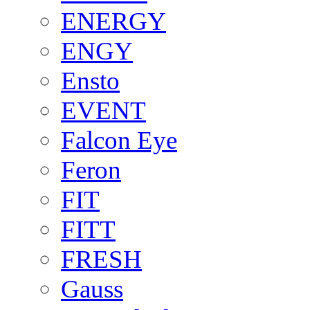
ENERGY
ENGY
Ensto
EVENT
Falcon Eye
Feron
FIT
FITT
FRESH
Gauss