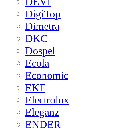
DEVI
DigiTop
Dimetra
DKC
Dospel
Ecola
Economic
EKF
Electrolux
Eleganz
ENDER