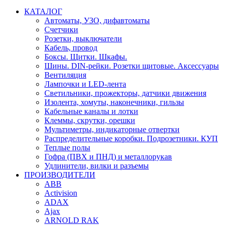
КАТАЛОГ
Автоматы, УЗО, дифавтоматы
Счетчики
Розетки, выключатели
Кабель, провод
Боксы. Щитки. Шкафы.
Шины. DIN-рейки. Розетки щитовые. Аксессуары
Вентиляция
Лампочки и LED-лента
Светильники, прожекторы, датчики движения
Изолента, хомуты, наконечники, гильзы
Кабельные каналы и лотки
Клеммы, скрутки, орешки
Мультиметры, индикаторные отвертки
Распределительные коробки. Подрозетники. КУП
Теплые полы
Гофра (ПВХ и ПНД) и металлорукав
Удлинители, вилки и разъемы
ПРОИЗВОДИТЕЛИ
ABB
Activision
ADAX
Ajax
ARNOLD RAK