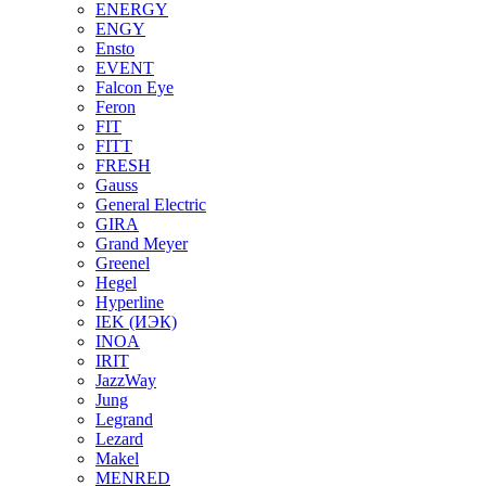
ENERGY
ENGY
Ensto
EVENT
Falcon Eye
Feron
FIT
FITT
FRESH
Gauss
General Electric
GIRA
Grand Meyer
Greenel
Hegel
Hyperline
IEK (ИЭК)
INOA
IRIT
JazzWay
Jung
Legrand
Lezard
Makel
MENRED