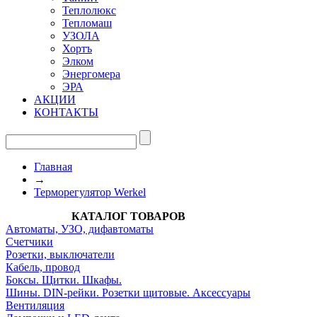
Теплолюкс
Тепломаш
УЗОЛА
Хортъ
Элком
Энергомера
ЭРА
АКЦИИ
КОНТАКТЫ
Главная
→
Терморегулятор Werkel
КАТАЛОГ ТОВАРОВ
Автоматы, УЗО, дифавтоматы
Счетчики
Розетки, выключатели
Кабель, провод
Боксы. Щитки. Шкафы.
Шины. DIN-рейки. Розетки щитовые. Аксессуары
Вентиляция