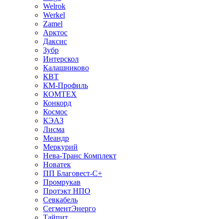
Welrok
Werkel
Zamel
Арктос
Даксис
Зубр
Интерскол
Калашниково
КВТ
КМ-Профиль
КОМТЕХ
Конкорд
Космос
КЭАЗ
Лисма
Меандр
Меркурий
Нева-Транс Комплект
Новатек
ПП Благовест-С+
Промрукав
Протэкт НПО
Севкабель
СегментЭнерго
Тайпит