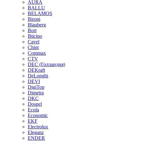
AURA
BALLU
BELAMOS
Bironi
Blauberg
Bort
Bticino
Cavel
Chint
Commax
CTV
DEC (Голландия)
DEKraft
DeLonghi
DEVI
DigiTop
Dimetra
DKC
Dospel
Ecola
Economic
EKF
Electrolux
Eleganz
ENDER