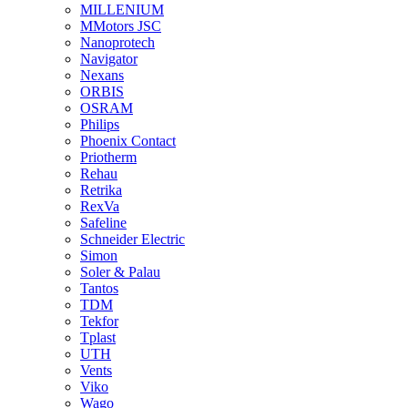
MILLENIUM
MMotors JSC
Nanoprotech
Navigator
Nexans
ORBIS
OSRAM
Philips
Phoenix Contact
Priotherm
Rehau
Retrika
RexVa
Safeline
Schneider Electric
Simon
Soler & Palau
Tantos
TDM
Tekfor
Tplast
UTH
Vents
Viko
Wago