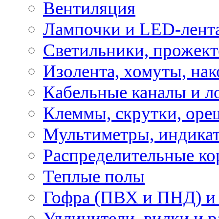
Вентиляция
Лампочки и LED-лент
Светильники, прожект
Изолента, хомуты, нак
Кабельные каналы и л
Клеммы, скрутки, оре
Мультиметры, индикат
Распределительные ко
Теплые полы
Гофра (ПВХ и ПНД) и 
Удлинители, вилки и 