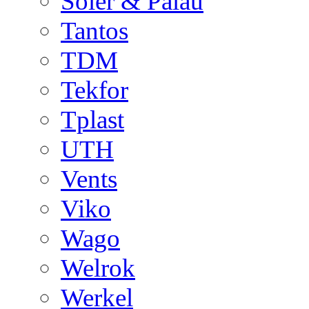
Soler & Palau
Tantos
TDM
Tekfor
Tplast
UTH
Vents
Viko
Wago
Welrok
Werkel