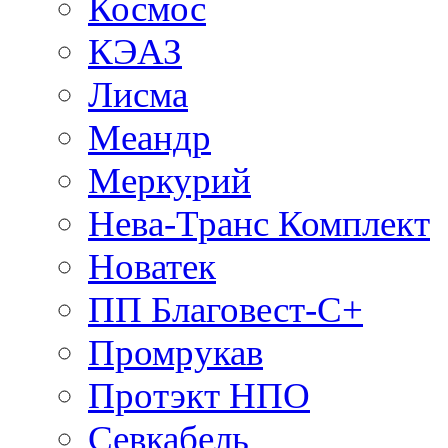
Космос
КЭАЗ
Лисма
Меандр
Меркурий
Нева-Транс Комплект
Новатек
ПП Благовест-С+
Промрукав
Протэкт НПО
Севкабель