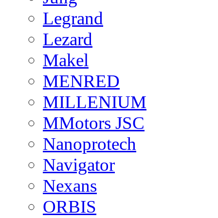
Legrand
Lezard
Makel
MENRED
MILLENIUM
MMotors JSC
Nanoprotech
Navigator
Nexans
ORBIS