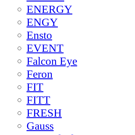
ENERGY
ENGY
Ensto
EVENT
Falcon Eye
Feron
FIT
FITT
FRESH
Gauss