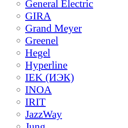
General Electric
GIRA
Grand Meyer
Greenel
Hegel
Hyperline
IEK (ИЭК)
INOA
IRIT
JazzWay
Jung