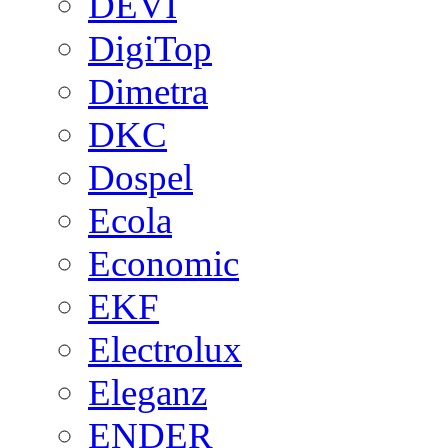
DEVI
DigiTop
Dimetra
DKC
Dospel
Ecola
Economic
EKF
Electrolux
Eleganz
ENDER