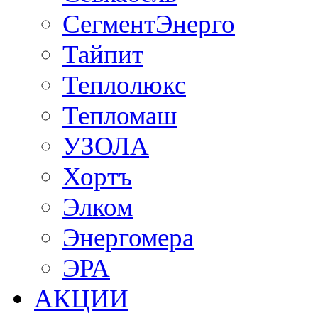
СегментЭнерго
Тайпит
Теплолюкс
Тепломаш
УЗОЛА
Хортъ
Элком
Энергомера
ЭРА
АКЦИИ