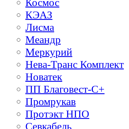
Космос
КЭАЗ
Лисма
Меандр
Меркурий
Нева-Транс Комплект
Новатек
ПП Благовест-С+
Промрукав
Протэкт НПО
Севкабель