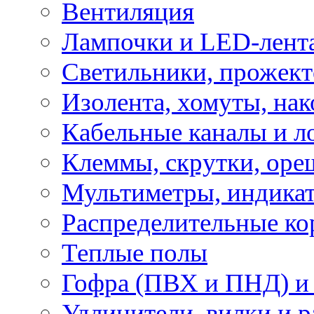
Вентиляция
Лампочки и LED-лент
Светильники, прожект
Изолента, хомуты, нак
Кабельные каналы и л
Клеммы, скрутки, оре
Мультиметры, индикат
Распределительные ко
Теплые полы
Гофра (ПВХ и ПНД) и 
Удлинители, вилки и 