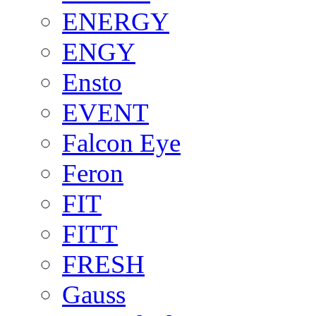
ENERGY
ENGY
Ensto
EVENT
Falcon Eye
Feron
FIT
FITT
FRESH
Gauss