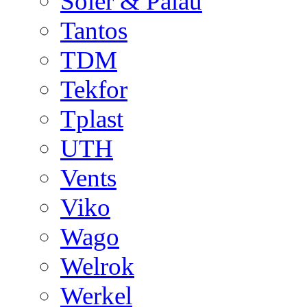
Soler & Palau
Tantos
TDM
Tekfor
Tplast
UTH
Vents
Viko
Wago
Welrok
Werkel