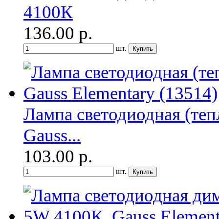
4100К
136.00
р.
шт.
Лампа светодиодная (те
Gauss...
103.00
р.
шт.