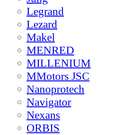
Legrand
Lezard
Makel
MENRED
MILLENIUM
MMotors JSC
Nanoprotech
Navigator
Nexans
ORBIS