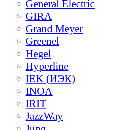
General Electric
GIRA
Grand Meyer
Greenel
Hegel
Hyperline
IEK (ИЭК)
INOA
IRIT
JazzWay
Jung