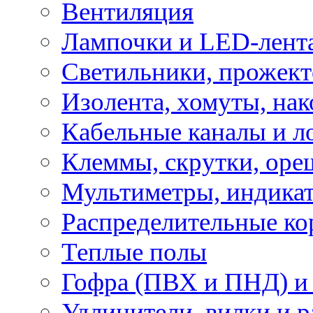
Вентиляция
Лампочки и LED-лент
Светильники, прожект
Изолента, хомуты, нак
Кабельные каналы и л
Клеммы, скрутки, оре
Мультиметры, индикат
Распределительные ко
Теплые полы
Гофра (ПВХ и ПНД) и 
Удлинители, вилки и 