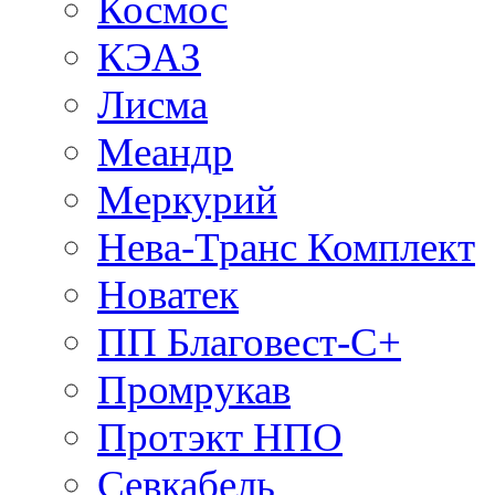
Космос
КЭАЗ
Лисма
Меандр
Меркурий
Нева-Транс Комплект
Новатек
ПП Благовест-С+
Промрукав
Протэкт НПО
Севкабель