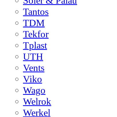
Soler & Palau
Tantos
TDM
Tekfor
Tplast
UTH
Vents
Viko
Wago
Welrok
Werkel