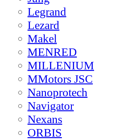
Legrand
Lezard
Makel
MENRED
MILLENIUM
MMotors JSC
Nanoprotech
Navigator
Nexans
ORBIS