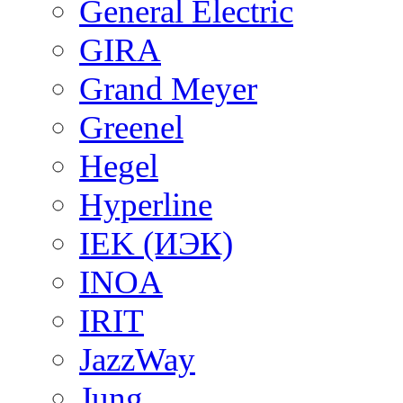
General Electric
GIRA
Grand Meyer
Greenel
Hegel
Hyperline
IEK (ИЭК)
INOA
IRIT
JazzWay
Jung