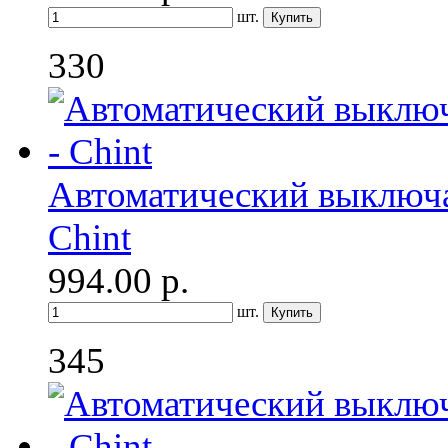
шт.
330
Автоматический выключат
Chint
994.00
р.
шт.
345