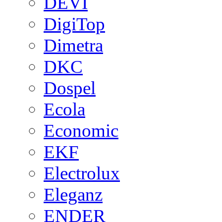
DEVI
DigiTop
Dimetra
DKC
Dospel
Ecola
Economic
EKF
Electrolux
Eleganz
ENDER