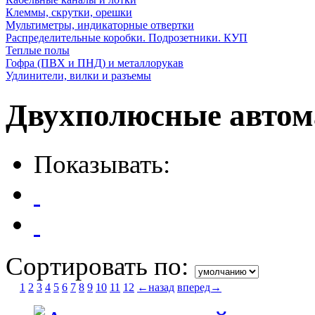
Клеммы, скрутки, орешки
Мультиметры, индикаторные отвертки
Распределительные коробки. Подрозетники. КУП
Теплые полы
Гофра (ПВХ и ПНД) и металлорукав
Удлинители, вилки и разъемы
Двухполюсные автом
Показывать:
Сортировать по:
1
2
3
4
5
6
7
8
9
10
11
12
←назад
вперед→