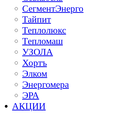
СегментЭнерго
Тайпит
Теплолюкс
Тепломаш
УЗОЛА
Хортъ
Элком
Энергомера
ЭРА
АКЦИИ