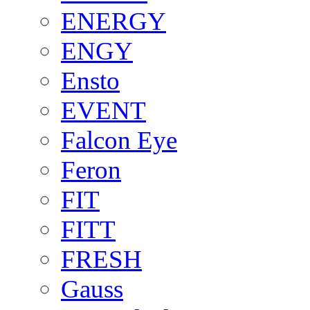
ENERGY
ENGY
Ensto
EVENT
Falcon Eye
Feron
FIT
FITT
FRESH
Gauss