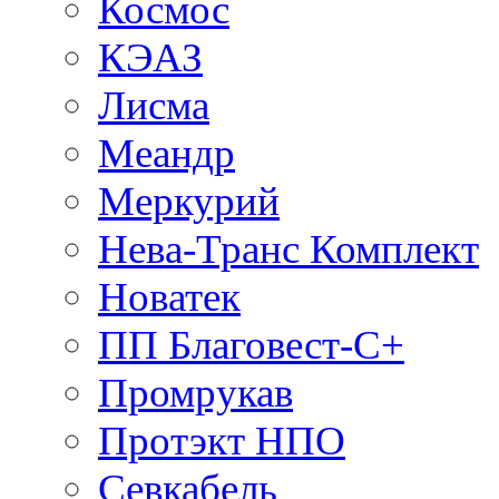
Космос
КЭАЗ
Лисма
Меандр
Меркурий
Нева-Транс Комплект
Новатек
ПП Благовест-С+
Промрукав
Протэкт НПО
Севкабель