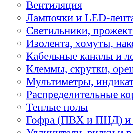
Вентиляция
Лампочки и LED-лент
Светильники, прожект
Изолента, хомуты, нак
Кабельные каналы и л
Клеммы, скрутки, оре
Мультиметры, индикат
Распределительные ко
Теплые полы
Гофра (ПВХ и ПНД) и 
Удлинители, вилки и 