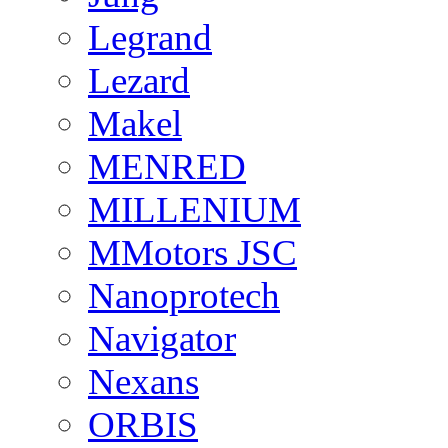
Legrand
Lezard
Makel
MENRED
MILLENIUM
MMotors JSC
Nanoprotech
Navigator
Nexans
ORBIS