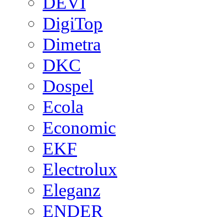
DEVI
DigiTop
Dimetra
DKC
Dospel
Ecola
Economic
EKF
Electrolux
Eleganz
ENDER