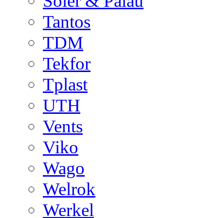
Soler & Palau
Tantos
TDM
Tekfor
Tplast
UTH
Vents
Viko
Wago
Welrok
Werkel