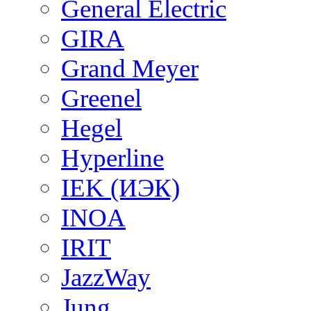
General Electric
GIRA
Grand Meyer
Greenel
Hegel
Hyperline
IEK (ИЭК)
INOA
IRIT
JazzWay
Jung