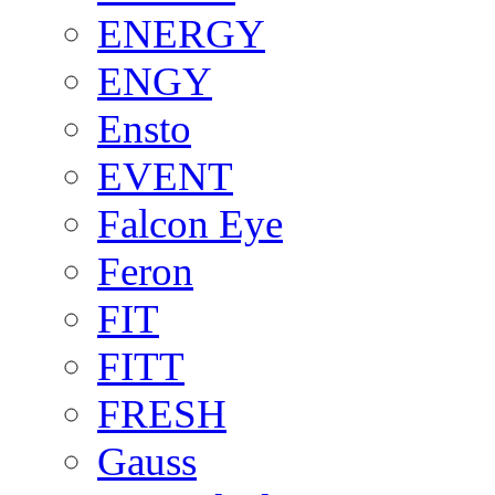
ENERGY
ENGY
Ensto
EVENT
Falcon Eye
Feron
FIT
FITT
FRESH
Gauss