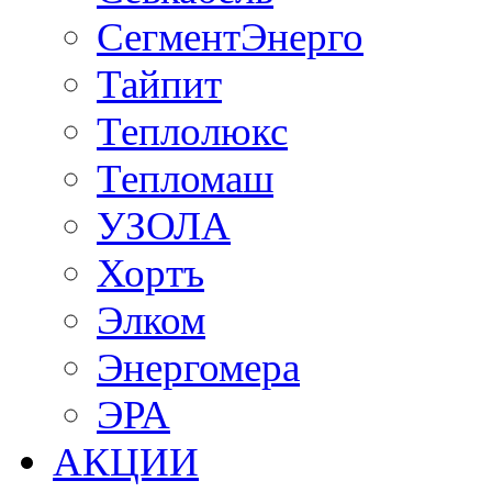
СегментЭнерго
Тайпит
Теплолюкс
Тепломаш
УЗОЛА
Хортъ
Элком
Энергомера
ЭРА
АКЦИИ