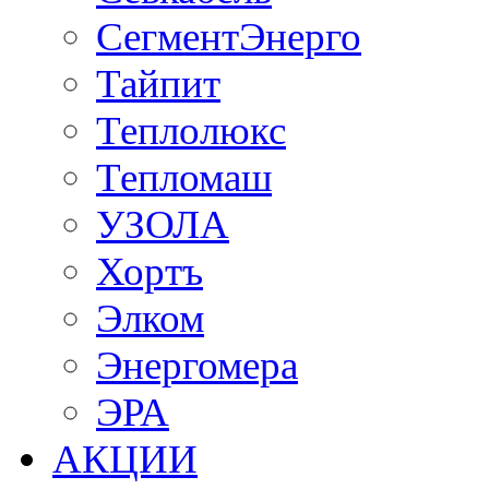
СегментЭнерго
Тайпит
Теплолюкс
Тепломаш
УЗОЛА
Хортъ
Элком
Энергомера
ЭРА
АКЦИИ