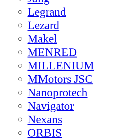
Legrand
Lezard
Makel
MENRED
MILLENIUM
MMotors JSC
Nanoprotech
Navigator
Nexans
ORBIS