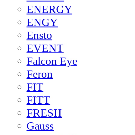
ENERGY
ENGY
Ensto
EVENT
Falcon Eye
Feron
FIT
FITT
FRESH
Gauss