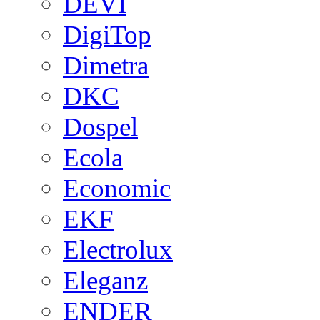
DEVI
DigiTop
Dimetra
DKC
Dospel
Ecola
Economic
EKF
Electrolux
Eleganz
ENDER