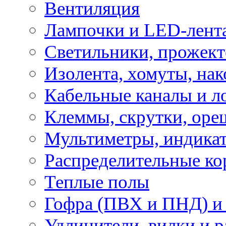
Вентиляция
Лампочки и LED-лент
Светильники, прожект
Изолента, хомуты, нак
Кабельные каналы и л
Клеммы, скрутки, оре
Мультиметры, индикат
Распределительные ко
Теплые полы
Гофра (ПВХ и ПНД) и 
Удлинители, вилки и 