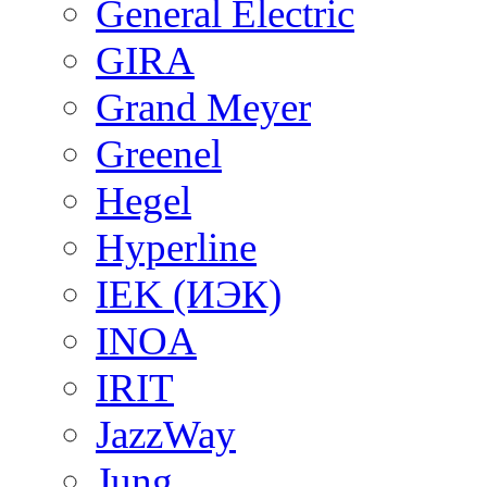
General Electric
GIRA
Grand Meyer
Greenel
Hegel
Hyperline
IEK (ИЭК)
INOA
IRIT
JazzWay
Jung