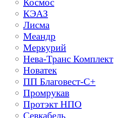
Космос
КЭАЗ
Лисма
Меандр
Меркурий
Нева-Транс Комплект
Новатек
ПП Благовест-С+
Промрукав
Протэкт НПО
Севкабель