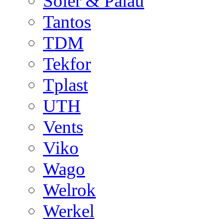
Soler & Palau
Tantos
TDM
Tekfor
Tplast
UTH
Vents
Viko
Wago
Welrok
Werkel