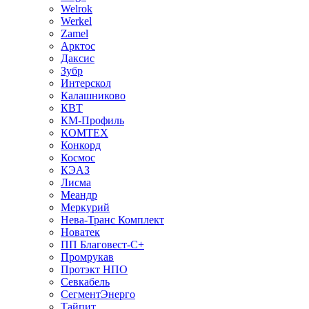
Welrok
Werkel
Zamel
Арктос
Даксис
Зубр
Интерскол
Калашниково
КВТ
КМ-Профиль
КОМТЕХ
Конкорд
Космос
КЭАЗ
Лисма
Меандр
Меркурий
Нева-Транс Комплект
Новатек
ПП Благовест-С+
Промрукав
Протэкт НПО
Севкабель
СегментЭнерго
Тайпит