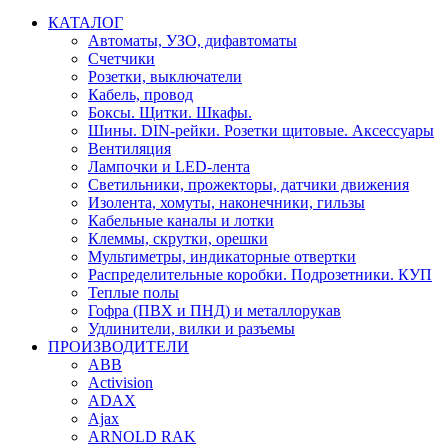
КАТАЛОГ
Автоматы, УЗО, дифавтоматы
Счетчики
Розетки, выключатели
Кабель, провод
Боксы. Щитки. Шкафы.
Шины. DIN-рейки. Розетки щитовые. Аксессуары
Вентиляция
Лампочки и LED-лента
Светильники, прожекторы, датчики движения
Изолента, хомуты, наконечники, гильзы
Кабельные каналы и лотки
Клеммы, скрутки, орешки
Мультиметры, индикаторные отвертки
Распределительные коробки. Подрозетники. КУП
Теплые полы
Гофра (ПВХ и ПНД) и металлорукав
Удлинители, вилки и разъемы
ПРОИЗВОДИТЕЛИ
ABB
Activision
ADAX
Ajax
ARNOLD RAK