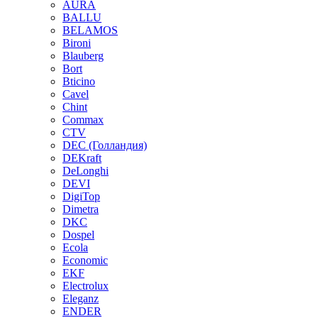
AURA
BALLU
BELAMOS
Bironi
Blauberg
Bort
Bticino
Cavel
Chint
Commax
CTV
DEC (Голландия)
DEKraft
DeLonghi
DEVI
DigiTop
Dimetra
DKC
Dospel
Ecola
Economic
EKF
Electrolux
Eleganz
ENDER