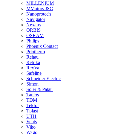
MILLENIUM
MMotors JSC
Nanoprotech
Navigator
Nexans
ORBIS
OSRAM
Philips
Phoenix Contact
Priotherm
Rehau
Retrika
RexVa
Safeline
Schneider Electric
Simon
Soler & Palau
Tantos
TDM
Tekfor
Tplast
UTH
Vents
Viko
Wago