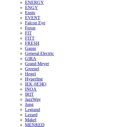
ENERGY
ENGY
Ensto
EVENT
Falcon Eye
Feron
FIT
FITT
FRESH
Gauss
General Electric
GIRA
Grand Meyer
Greenel
Hegel
Hyperline
IEK (ИЭК)
INOA
IRIT
JazzWay
Jung
Legrand
Lezard
Makel
MENRED