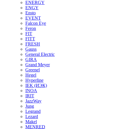
ENERGY
ENGY
Ensto
EVENT
Falcon Eye
Feron
FIT
FITT
FRESH
Gauss
General Electric
GIRA
Grand Meyer
Greenel
Hegel
Hyperline
IEK (ИЭК)
INOA
IRIT
JazzWay
Jung
Legrand
Lezard
Makel
MENRED