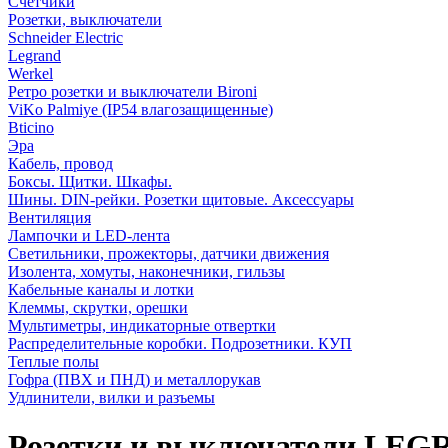
Счетчики
Розетки, выключатели
Schneider Electric
Legrand
Werkel
Ретро розетки и выключатели Bironi
ViKo Palmiye (IP54 влагозащищенные)
Bticino
Эра
Кабель, провод
Боксы. Щитки. Шкафы.
Шины. DIN-рейки. Розетки щитовые. Аксессуары
Вентиляция
Лампочки и LED-лента
Светильники, прожекторы, датчики движения
Изолента, хомуты, наконечники, гильзы
Кабельные каналы и лотки
Клеммы, скрутки, орешки
Мультиметры, индикаторные отвертки
Распределительные коробки. Подрозетники. КУП
Теплые полы
Гофра (ПВХ и ПНД) и металлорукав
Удлинители, вилки и разъемы
Розетки и выключатели LEG