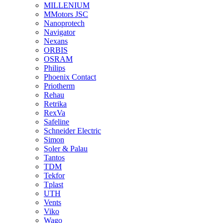
MILLENIUM
MMotors JSC
Nanoprotech
Navigator
Nexans
ORBIS
OSRAM
Philips
Phoenix Contact
Priotherm
Rehau
Retrika
RexVa
Safeline
Schneider Electric
Simon
Soler & Palau
Tantos
TDM
Tekfor
Tplast
UTH
Vents
Viko
Wago