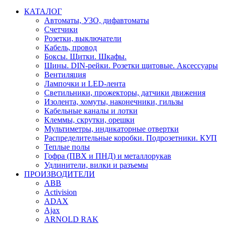
КАТАЛОГ
Автоматы, УЗО, дифавтоматы
Счетчики
Розетки, выключатели
Кабель, провод
Боксы. Щитки. Шкафы.
Шины. DIN-рейки. Розетки щитовые. Аксессуары
Вентиляция
Лампочки и LED-лента
Светильники, прожекторы, датчики движения
Изолента, хомуты, наконечники, гильзы
Кабельные каналы и лотки
Клеммы, скрутки, орешки
Мультиметры, индикаторные отвертки
Распределительные коробки. Подрозетники. КУП
Теплые полы
Гофра (ПВХ и ПНД) и металлорукав
Удлинители, вилки и разъемы
ПРОИЗВОДИТЕЛИ
ABB
Activision
ADAX
Ajax
ARNOLD RAK