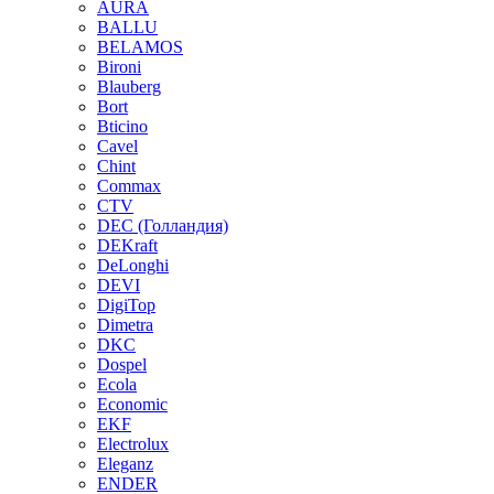
AURA
BALLU
BELAMOS
Bironi
Blauberg
Bort
Bticino
Cavel
Chint
Commax
CTV
DEC (Голландия)
DEKraft
DeLonghi
DEVI
DigiTop
Dimetra
DKC
Dospel
Ecola
Economic
EKF
Electrolux
Eleganz
ENDER