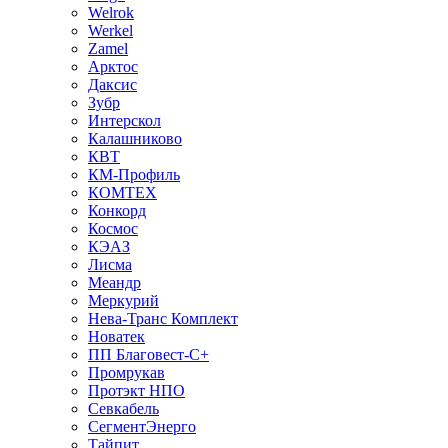
Welrok
Werkel
Zamel
Арктос
Даксис
Зубр
Интерскол
Калашниково
КВТ
КМ-Профиль
КОМТЕХ
Конкорд
Космос
КЭАЗ
Лисма
Меандр
Меркурий
Нева-Транс Комплект
Новатек
ПП Благовест-С+
Промрукав
Протэкт НПО
Севкабель
СегментЭнерго
Тайпит