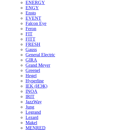
ENERGY
ENGY
Ensto
EVENT
Falcon Eye
Feron
FIT
FITT
FRESH
Gauss
General Electric
GIRA
Grand Meyer
Greenel
Hegel
Hyperline
IEK (ИЭК)
INOA
IRIT
JazzWay
Jung
Legrand
Lezard
Makel
MENRED