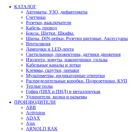
КАТАЛОГ
Автоматы, УЗО, дифавтоматы
Счетчики
Розетки, выключатели
Кабель, провод
Боксы. Щитки. Шкафы.
Шины. DIN-рейки. Розетки щитовые. Аксессуары
Вентиляция
Лампочки и LED-лента
Светильники, прожекторы, датчики движения
Изолента, хомуты, наконечники, гильзы
Кабельные каналы и лотки
Клеммы, скрутки, орешки
Мультиметры, индикаторные отвертки
Распределительные коробки. Подрозетники. КУП
Теплые полы
Гофра (ПВХ и ПНД) и металлорукав
Удлинители, вилки и разъемы
ПРОИЗВОДИТЕЛИ
ABB
Activision
ADAX
Ajax
ARNOLD RAK