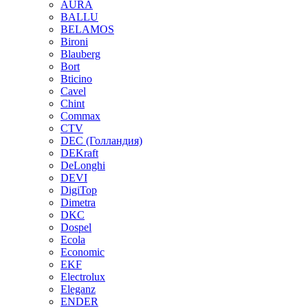
AURA
BALLU
BELAMOS
Bironi
Blauberg
Bort
Bticino
Cavel
Chint
Commax
CTV
DEC (Голландия)
DEKraft
DeLonghi
DEVI
DigiTop
Dimetra
DKC
Dospel
Ecola
Economic
EKF
Electrolux
Eleganz
ENDER