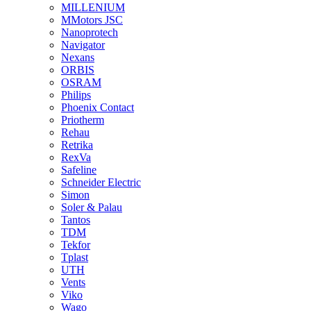
MILLENIUM
MMotors JSC
Nanoprotech
Navigator
Nexans
ORBIS
OSRAM
Philips
Phoenix Contact
Priotherm
Rehau
Retrika
RexVa
Safeline
Schneider Electric
Simon
Soler & Palau
Tantos
TDM
Tekfor
Tplast
UTH
Vents
Viko
Wago