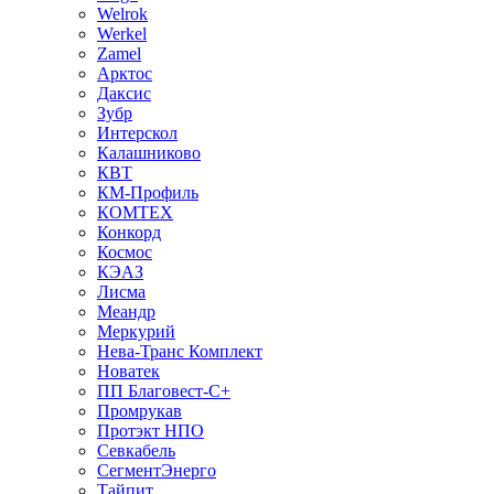
Welrok
Werkel
Zamel
Арктос
Даксис
Зубр
Интерскол
Калашниково
КВТ
КМ-Профиль
КОМТЕХ
Конкорд
Космос
КЭАЗ
Лисма
Меандр
Меркурий
Нева-Транс Комплект
Новатек
ПП Благовест-С+
Промрукав
Протэкт НПО
Севкабель
СегментЭнерго
Тайпит