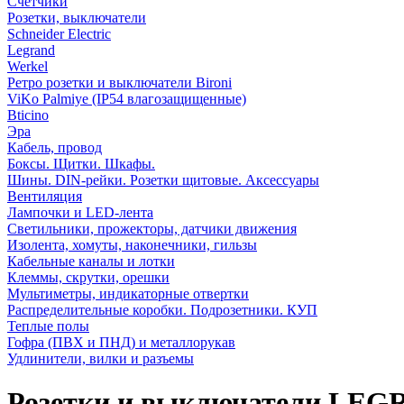
Счетчики
Розетки, выключатели
Schneider Electric
Legrand
Werkel
Ретро розетки и выключатели Bironi
ViKo Palmiye (IP54 влагозащищенные)
Bticino
Эра
Кабель, провод
Боксы. Щитки. Шкафы.
Шины. DIN-рейки. Розетки щитовые. Аксессуары
Вентиляция
Лампочки и LED-лента
Светильники, прожекторы, датчики движения
Изолента, хомуты, наконечники, гильзы
Кабельные каналы и лотки
Клеммы, скрутки, орешки
Мультиметры, индикаторные отвертки
Распределительные коробки. Подрозетники. КУП
Теплые полы
Гофра (ПВХ и ПНД) и металлорукав
Удлинители, вилки и разъемы
Розетки и выключатели LEG